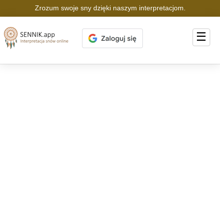
Zrozum swoje sny dzięki naszym interpretacjom.
☰