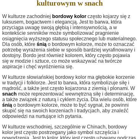
kulturowym w snach
W kulturze zachodniej
bordowy kolor
często kojarzy się z
luksusem, bogactwem i elegancją. Jest to barwa, która
przyciąga uwagę swoją głębią i intensywnością, a w
kontekście
senników
może symbolizować pragnienie
osiągnięcia wyższego statusu społecznego lub materialnego.
Dla osób, które
śnią
o bordowym kolorze, może to oznaczać
potrzebę wyrażenia siebie w sposób bardziej wyrafinowany i
dostojny. Bordo jest również kolorem, który często pojawia
się w modzie i sztuce, co może wskazywać na twórcze
aspiracje i chęć wyróżnienia się.
W kulturze słowiańskiej bordowy kolor ma głębokie korzenie
w tradycji i folklorze. Jest to barwa, która symbolizuje siłę i
mądrość, a także jest często kojarzona z ziemią i plonami. W
snach
może reprezentować wewnętrzną siłę i determinację,
a także związek z naturą i cyklem życia. Dla wielu osób, które
śnią
o bordowym kolorze, może to być sygnał, że powinni
skupić się na swoich korzeniach i tradycjach, aby znaleźć
odpowiedzi na nurtujące ich pytania.
W kulturze wschodniej, szczególnie w Chinach, bordowy
kolor jest często postrzegany jako symbol szczęścia i
powodzenia. Jest to kolor, który jest często używany podczas