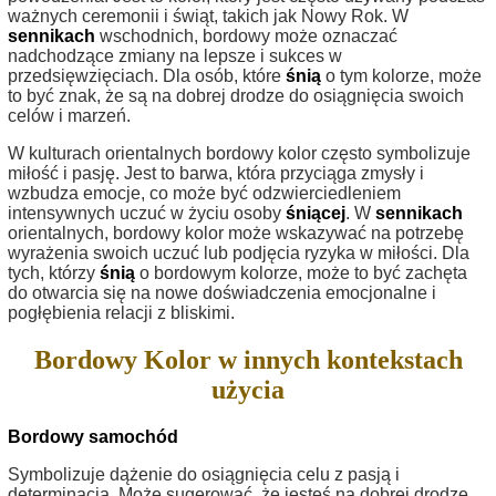
ważnych ceremonii i świąt, takich jak Nowy Rok. W
sennikach
wschodnich, bordowy może oznaczać
nadchodzące zmiany na lepsze i sukces w
przedsięwzięciach. Dla osób, które
śnią
o tym kolorze, może
to być znak, że są na dobrej drodze do osiągnięcia swoich
celów i marzeń.
W kulturach orientalnych bordowy kolor często symbolizuje
miłość i pasję. Jest to barwa, która przyciąga zmysły i
wzbudza emocje, co może być odzwierciedleniem
intensywnych uczuć w życiu osoby
śniącej
. W
sennikach
orientalnych, bordowy kolor może wskazywać na potrzebę
wyrażenia swoich uczuć lub podjęcia ryzyka w miłości. Dla
tych, którzy
śnią
o bordowym kolorze, może to być zachęta
do otwarcia się na nowe doświadczenia emocjonalne i
pogłębienia relacji z bliskimi.
Bordowy Kolor w innych kontekstach
użycia
Bordowy samochód
Symbolizuje dążenie do osiągnięcia celu z pasją i
determinacją. Może sugerować, że jesteś na dobrej drodze,