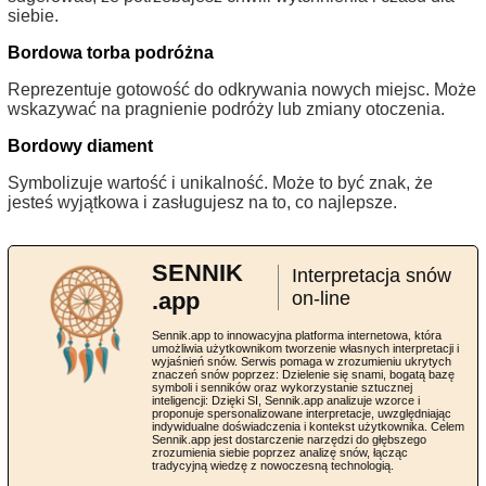
siebie.
Bordowa torba podróżna
Reprezentuje gotowość do odkrywania nowych miejsc. Może
wskazywać na pragnienie podróży lub zmiany otoczenia.
Bordowy diament
Symbolizuje wartość i unikalność. Może to być znak, że
jesteś wyjątkowa i zasługujesz na to, co najlepsze.
SENNIK
Interpretacja snów
.app
on-line
Sennik.app to innowacyjna platforma internetowa, która
umożliwia użytkownikom tworzenie własnych interpretacji i
wyjaśnień snów. Serwis pomaga w zrozumieniu ukrytych
znaczeń snów poprzez: Dzielenie się snami, bogatą bazę
symboli i senników oraz wykorzystanie sztucznej
inteligencji: Dzięki SI, Sennik.app analizuje wzorce i
proponuje spersonalizowane interpretacje, uwzględniając
indywidualne doświadczenia i kontekst użytkownika. Celem
Sennik.app jest dostarczenie narzędzi do głębszego
zrozumienia siebie poprzez analizę snów, łącząc
tradycyjną wiedzę z nowoczesną technologią.