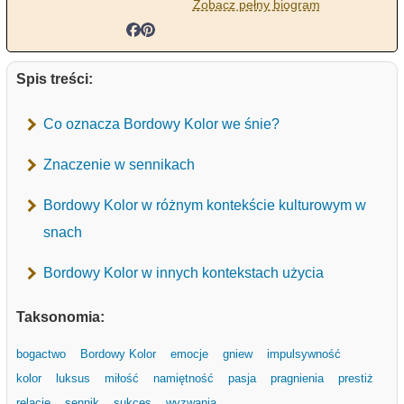
Zobacz pełny biogram
Spis treści:
Co oznacza Bordowy Kolor we śnie?
Znaczenie w sennikach
Bordowy Kolor w różnym kontekście kulturowym w
snach
Bordowy Kolor w innych kontekstach użycia
Taksonomia:
bogactwo
Bordowy Kolor
emocje
gniew
impulsywność
kolor
luksus
miłość
namiętność
pasja
pragnienia
prestiż
relacje
sennik
sukces
wyzwania