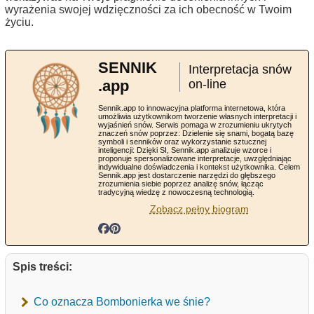
wyrażenia swojej wdzięczności za ich obecność w Twoim
życiu.
SENNIK
Interpretacja snów
.app
on-line
Sennik.app to innowacyjna platforma internetowa, która
umożliwia użytkownikom tworzenie własnych interpretacji i
wyjaśnień snów. Serwis pomaga w zrozumieniu ukrytych
znaczeń snów poprzez: Dzielenie się snami, bogatą bazę
symboli i senników oraz wykorzystanie sztucznej
inteligencji: Dzięki SI, Sennik.app analizuje wzorce i
proponuje spersonalizowane interpretacje, uwzględniając
indywidualne doświadczenia i kontekst użytkownika. Celem
Sennik.app jest dostarczenie narzędzi do głębszego
zrozumienia siebie poprzez analizę snów, łącząc
tradycyjną wiedzę z nowoczesną technologią.
Zobacz pełny biogram
Spis treści:
Co oznacza Bombonierka we śnie?