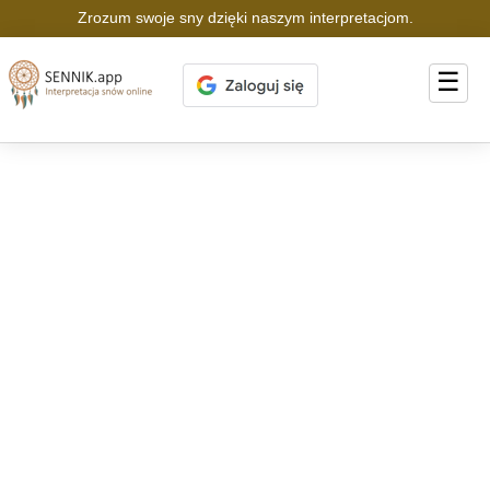
Zrozum swoje sny dzięki naszym interpretacjom.
☰