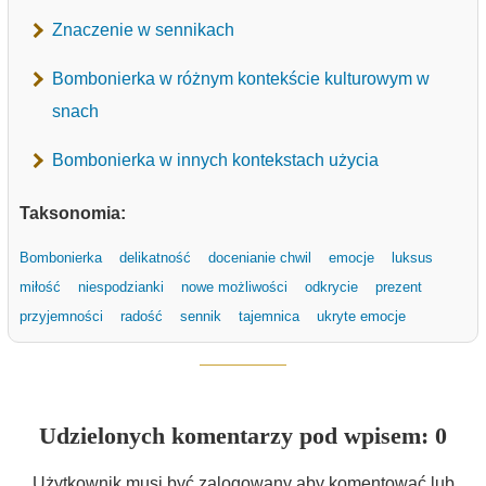
Znaczenie w sennikach
Bombonierka w różnym kontekście kulturowym w
snach
Bombonierka w innych kontekstach użycia
Taksonomia:
Bombonierka
delikatność
docenianie chwil
emocje
luksus
miłość
niespodzianki
nowe możliwości
odkrycie
prezent
przyjemności
radość
sennik
tajemnica
ukryte emocje
Udzielonych komentarzy pod wpisem: 0
Użytkownik musi być zalogowany aby komentować lub