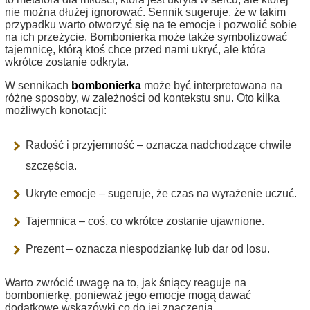
nie można dłużej ignorować. Sennik sugeruje, że w takim
przypadku warto otworzyć się na te emocje i pozwolić sobie
na ich przeżycie. Bombonierka może także symbolizować
tajemnicę, którą ktoś chce przed nami ukryć, ale która
wkrótce zostanie odkryta.
W sennikach
bombonierka
może być interpretowana na
różne sposoby, w zależności od kontekstu snu. Oto kilka
możliwych konotacji:
Radość i przyjemność – oznacza nadchodzące chwile
szczęścia.
Ukryte emocje – sugeruje, że czas na wyrażenie uczuć.
Tajemnica – coś, co wkrótce zostanie ujawnione.
Prezent – oznacza niespodziankę lub dar od losu.
Warto zwrócić uwagę na to, jak śniący reaguje na
bombonierkę, ponieważ jego emocje mogą dawać
dodatkowe wskazówki co do jej znaczenia.