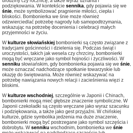
urodziny czy rocznicę, a także wyraz uznania i
podziękowania. W kontekście
sennika
, gdy pojawia się we
śnie
, może symbolizować pragnienie miłości, ciepła i
bliskości. Bombonierka we śnie może również
odzwierciedlać potrzebę nagrody lub samopodtrzymania,
wskazując na potrzebę docenienia i celebracji małych
przyjemności w życiu.
W
kulturze słowiańskiej
bombonierki są często związane z
tradycjami gościnności i dzielenia się. Podczas świąt i
uroczystości, takich jak wesela czy chrzciny, bombonierki
mogą być wręczane jako symbol hojności i życzliwości. W
senniku
słowiańskim, gdy bombonierka pojawia się we
śnie
,
może oznaczać nadchodzące spotkanie towarzyskie lub
okazję do świętowania. Może również wskazywać na
potrzebę nawiązania nowych relacji i zacieśnienia więzi z
bliskimi.
W
kulturze wschodniej
, szczególnie w Japonii i Chinach,
bombonierki mogą mieć głębsze znaczenie symboliczne. W
Japonii czekoladki są często wręczane jako wyraz szacunku
i podziękowania, a także jako gest przyjaźni. W chińskiej
kulturze, gdzie symbolika jedzenia ma duże znaczenie,
bombonierki mogą być postrzegane jako symbol szczęścia i
dobrobytu. W
senniku
wschodnim, bombonierka we
śnie
może wskazywać na nadchodzące szczęście lub