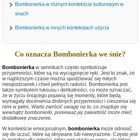
Bombonierka w różnym kontekście kulturowym w
snach
Bombonierka w innych kontekstach użycia
Co oznacza Bombonierka we śnie?
Bombonierka
w sennikach często symbolizuje
przyjemności, które są na wyciągnięcie ręki. Jest to znak, że
w najbliższym czasie można spodziewać się miłych
niespodzianek i chwil pełnych radości. Bombonierka jest
także symbolem luksusu i delikatności, co może oznaczać,
że w życiu śniącego pojawią się momenty, które będą
wymagały docenienia drobnych przyjemności i cieszenia się
nimi w pełni.
Warto zwrócić uwagę na to, co znajduje się
wewnątrz bombonierki, ponieważ jej zawartość może mieć
dodatkowe znaczenie.
W kontekście emocjonalnym,
bombonierka
może odnosić
się do uczuć, które są skrywane lub niewyrażone. Często jest
to metafora dla miłości, która jest ukryta w sercu, ale której