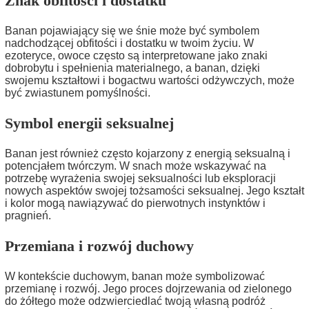
Znak obfitości i dostatku
Banan pojawiający się we śnie może być symbolem
nadchodzącej obfitości i dostatku w twoim życiu. W
ezoteryce, owoce często są interpretowane jako znaki
dobrobytu i spełnienia materialnego, a banan, dzięki
swojemu kształtowi i bogactwu wartości odżywczych, może
być zwiastunem pomyślności.
Symbol energii seksualnej
Banan jest również często kojarzony z energią seksualną i
potencjałem twórczym. W snach może wskazywać na
potrzebę wyrażenia swojej seksualności lub eksploracji
nowych aspektów swojej tożsamości seksualnej. Jego kształt
i kolor mogą nawiązywać do pierwotnych instynktów i
pragnień.
Przemiana i rozwój duchowy
W kontekście duchowym, banan może symbolizować
przemianę i rozwój. Jego proces dojrzewania od zielonego
do żółtego może odzwierciedlać twoją własną podróż