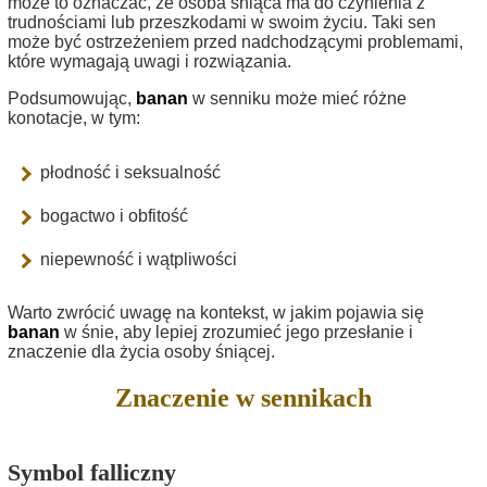
może to oznaczać, że osoba śniąca ma do czynienia z
trudnościami lub przeszkodami w swoim życiu. Taki sen
może być ostrzeżeniem przed nadchodzącymi problemami,
które wymagają uwagi i rozwiązania.
Podsumowując,
banan
w senniku może mieć różne
konotacje, w tym:
płodność i seksualność
bogactwo i obfitość
niepewność i wątpliwości
Warto zwrócić uwagę na kontekst, w jakim pojawia się
banan
w śnie, aby lepiej zrozumieć jego przesłanie i
znaczenie dla życia osoby śniącej.
Znaczenie w sennikach
Symbol falliczny