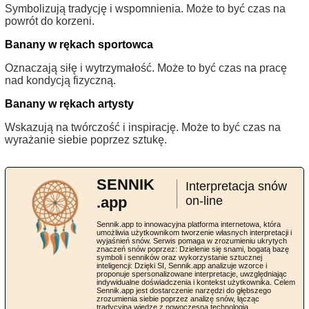
Symbolizują tradycję i wspomnienia. Może to być czas na
powrót do korzeni.
Banany w rękach sportowca
Oznaczają siłę i wytrzymałość. Może to być czas na pracę
nad kondycją fizyczną.
Banany w rękach artysty
Wskazują na twórczość i inspirację. Może to być czas na
wyrażanie siebie poprzez sztukę.
SENNIK
Interpretacja snów
.app
on-line
Sennik.app to innowacyjna platforma internetowa, która
umożliwia użytkownikom tworzenie własnych interpretacji i
wyjaśnień snów. Serwis pomaga w zrozumieniu ukrytych
znaczeń snów poprzez: Dzielenie się snami, bogatą bazę
symboli i senników oraz wykorzystanie sztucznej
inteligencji: Dzięki SI, Sennik.app analizuje wzorce i
proponuje spersonalizowane interpretacje, uwzględniając
indywidualne doświadczenia i kontekst użytkownika. Celem
Sennik.app jest dostarczenie narzędzi do głębszego
zrozumienia siebie poprzez analizę snów, łącząc
tradycyjną wiedzę z nowoczesną technologią.