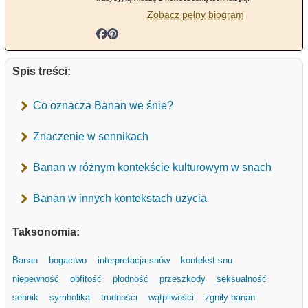
Zobacz pełny biogram
Spis treści:
Co oznacza Banan we śnie?
Znaczenie w sennikach
Banan w różnym kontekście kulturowym w snach
Banan w innych kontekstach użycia
Taksonomia:
Banan
bogactwo
interpretacja snów
kontekst snu
niepewność
obfitość
płodność
przeszkody
seksualność
sennik
symbolika
trudności
wątpliwości
zgniły banan