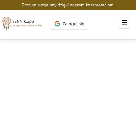
Zrozum swoje sny dzięki naszym interpretacjom.
☰