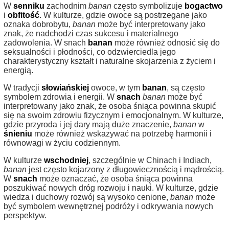
W
senniku
zachodnim
banan
często symbolizuje
bogactwo
i
obfitość
. W kulturze, gdzie owoce są postrzegane jako
oznaka dobrobytu,
banan
może być interpretowany jako
znak, że nadchodzi czas sukcesu i materialnego
zadowolenia. W snach
banan
może również odnosić się do
seksualności i płodności, co odzwierciedla jego
charakterystyczny kształt i naturalne skojarzenia z życiem i
energią.
W tradycji
słowiańskiej
owoce, w tym
banan
, są często
symbolem zdrowia i energii. W
snach
banan
może być
interpretowany jako znak, że osoba śniąca powinna skupić
się na swoim zdrowiu fizycznym i emocjonalnym. W kulturze,
gdzie przyroda i jej dary mają duże znaczenie,
banan
w
śnieniu
może również wskazywać na potrzebę harmonii i
równowagi w życiu codziennym.
W kulturze
wschodniej
, szczególnie w Chinach i Indiach,
banan
jest często kojarzony z długowiecznością i mądrością.
W
snach
może oznaczać, że osoba śniąca powinna
poszukiwać nowych dróg rozwoju i nauki. W kulturze, gdzie
wiedza i duchowy rozwój są wysoko cenione,
banan
może
być symbolem wewnętrznej podróży i odkrywania nowych
perspektyw.