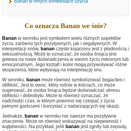
Banan w innych kontekstach użycia
Co oznacza Banan we śnie?
Banan
w senniku jest symbolem wielu różnych aspektów
życia, zarówno tych pozytywnych, jak i negatywnych. W
interpretacji snów,
banan
często kojarzony jest z płodnością i
seksualnością. Może to oznaczać, że osoba śniąca jest
gotowa na nowe doświadczenia w swoim życiu miłosnym lub
emocjonalnym. Jego kształt i kolor mogą przywoływać różne
skojarzenia, które wpływają na interpretację snu.
W senniku,
banan
może również symbolizować bogactwo i
obfitość. Jest to owoc, który rośnie w kiściach, co może
sugerować, że osoba śniąca będzie doświadczać okresu
obfitości i dobrobytu. Może to również oznaczać, że
nadchodzi czas, w którym powinno się czerpać z życia
pełnymi garściami i korzystać z nadarzających się okazji.
Jednakże,
banan
w senniku nie zawsze ma pozytywne
znaczenie. Może on również wskazywać na niepewność i
wątpliwości. Na przykład, jeśli
banan
jest zgniły lub zepsuty,