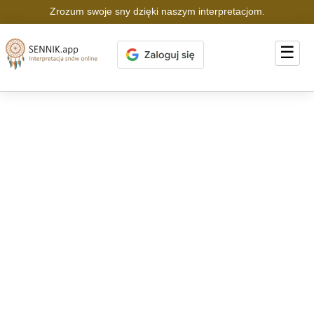
Zrozum swoje sny dzięki naszym interpretacjom.
☰