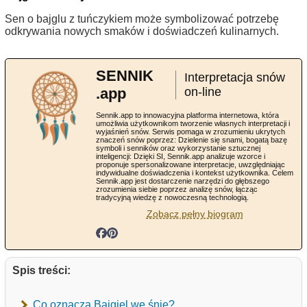
Sen o bajglu z tuńczykiem może symbolizować potrzebę
odkrywania nowych smaków i doświadczeń kulinarnych.
SENNIK
Interpretacja snów
.app
on-line
Sennik.app to innowacyjna platforma internetowa, która
umożliwia użytkownikom tworzenie własnych interpretacji i
wyjaśnień snów. Serwis pomaga w zrozumieniu ukrytych
znaczeń snów poprzez: Dzielenie się snami, bogatą bazę
symboli i senników oraz wykorzystanie sztucznej
inteligencji: Dzięki SI, Sennik.app analizuje wzorce i
proponuje spersonalizowane interpretacje, uwzględniając
indywidualne doświadczenia i kontekst użytkownika. Celem
Sennik.app jest dostarczenie narzędzi do głębszego
zrozumienia siebie poprzez analizę snów, łącząc
tradycyjną wiedzę z nowoczesną technologią.
Zobacz pełny biogram
Spis treści:
Co oznacza Bajgiel we śnie?