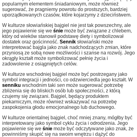
popularnym elementem śniadaniowym, może również
sugerować, że pragniemy powrotu do prostszych, bardziej
uporządkowanych czasów, które kojarzymy z dzieciństwem.
W kulturze słowiańskiej bajgiel nie jest tak powszechny, ale
jego pojawienie się we
śnie
może być związane z chlebem,
który od wieków stanowił podstawę diety i symbolizował
dostatek oraz gościnność.
Sennik
słowiański może
interpretować bajgla jako znak nadchodzących zmian, które
przyniosą ze sobą nowe możliwości i szanse na rozwój. Jego
okrągły kształt może symbolizować pełnię życia i
zadowolenie z osiągniętych celów.
W kulturze wschodniej bajgiel może być postrzegany jako
symbol integracji i jedności, co odzwierciedla jego kształt. W
senniku
wschodnim taki
sen
może sugerować potrzebę
zbliżenia się do bliskich osób lub społeczności, z którą
czujemy się związani. Bajgiel, będący produktem
piekarniczym, może również wskazywać na potrzebę
zaspokojenia głodu emocjonalnego lub duchowego.
W kulturze orientalnej bajgiel, choć mniej znany, mógłby być
interpretowany jako symbol cyklu życia i odrodzenia. Jego
pojawienie się we
śnie
może być odczytywane jako znak, że
powinniśmy skupić się na swoim wnętrzu i dążyć do