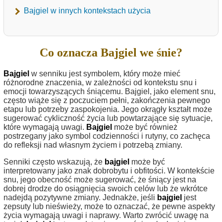
Bajgiel w innych kontekstach użycia
Co oznacza Bajgiel we śnie?
Bajgiel
w senniku jest symbolem, który może mieć
różnorodne znaczenia, w zależności od kontekstu snu i
emocji towarzyszących śniącemu. Bajgiel, jako element snu,
często wiąże się z poczuciem pełni, zakończenia pewnego
etapu lub potrzeby zaspokojenia. Jego okrągły kształt może
sugerować cykliczność życia lub powtarzające się sytuacje,
które wymagają uwagi.
Bajgiel
może być również
postrzegany jako symbol codzienności i rutyny, co zachęca
do refleksji nad własnym życiem i potrzebą zmiany.
Senniki często wskazują, że
bajgiel
może być
interpretowany jako znak dobrobytu i obfitości. W kontekście
snu, jego obecność może sugerować, że śniący jest na
dobrej drodze do osiągnięcia swoich celów lub że wkrótce
nadejdą pozytywne zmiany. Jednakże, jeśli
bajgiel
jest
zepsuty lub nieświeży, może to oznaczać, że pewne aspekty
życia wymagają uwagi i naprawy. Warto zwrócić uwagę na