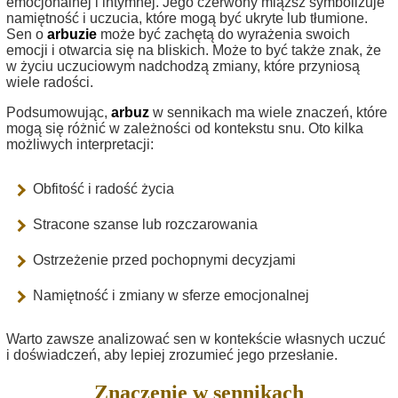
emocjonalnej i intymnej. Jego czerwony miąższ symbolizuje
namiętność i uczucia, które mogą być ukryte lub tłumione.
Sen o
arbuzie
może być zachętą do wyrażenia swoich
emocji i otwarcia się na bliskich. Może to być także znak, że
w życiu uczuciowym nadchodzą zmiany, które przyniosą
wiele radości.
Podsumowując,
arbuz
w sennikach ma wiele znaczeń, które
mogą się różnić w zależności od kontekstu snu. Oto kilka
możliwych interpretacji:
Obfitość i radość życia
Stracone szanse lub rozczarowania
Ostrzeżenie przed pochopnymi decyzjami
Namiętność i zmiany w sferze emocjonalnej
Warto zawsze analizować sen w kontekście własnych uczuć
i doświadczeń, aby lepiej zrozumieć jego przesłanie.
Znaczenie w sennikach