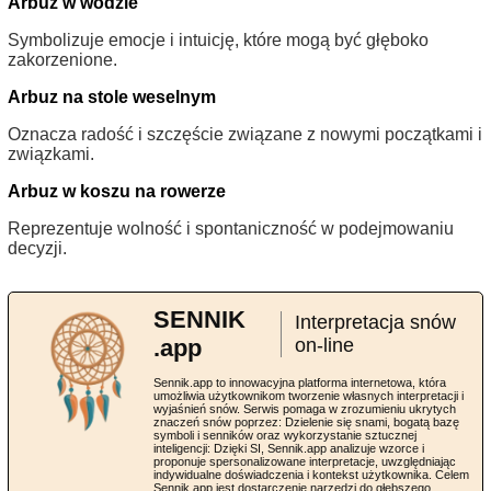
Arbuz w wodzie
Symbolizuje emocje i intuicję, które mogą być głęboko
zakorzenione.
Arbuz na stole weselnym
Oznacza radość i szczęście związane z nowymi początkami i
związkami.
Arbuz w koszu na rowerze
Reprezentuje wolność i spontaniczność w podejmowaniu
decyzji.
SENNIK
Interpretacja snów
.app
on-line
Sennik.app to innowacyjna platforma internetowa, która
umożliwia użytkownikom tworzenie własnych interpretacji i
wyjaśnień snów. Serwis pomaga w zrozumieniu ukrytych
znaczeń snów poprzez: Dzielenie się snami, bogatą bazę
symboli i senników oraz wykorzystanie sztucznej
inteligencji: Dzięki SI, Sennik.app analizuje wzorce i
proponuje spersonalizowane interpretacje, uwzględniając
indywidualne doświadczenia i kontekst użytkownika. Celem
Sennik.app jest dostarczenie narzędzi do głębszego