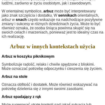
ludźmi, zarówno w życiu osobistym, jak i zawodowym.
W orientalnej symbolice,
arbuz
może być interpretowany
jako znak szczęścia i dostatku. W
sennikach
orientalnych,
arbuz
w
snach
często wskazuje na nadchodzące pozytywne
zmiany i sukcesy w różnych dziedzinach życia. Może to być
również oznaka, że osoba śniąca powinna skupić się na
swoich celach i marzeniach, ponieważ jest to idealny czas na
ich realizację.
Arbuz w innych kontekstach użycia
Arbuz w koszyku piknikowym
Symbolizuje radość, relaks i chwile spędzone z bliskimi.
Może oznaczać potrzebę odpoczynku i cieszenia się życiem.
Arbuz na stole
Oznacza obfitość i dostatek. Może również wskazywać na
potrzebę dzielenia się z innymi swoimi zasobami.
Arbuz spadający z rąk
Może sugerować utratę kontroli nad jakąś sytuacją lub