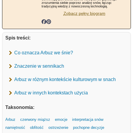
zrozumienia siebie poprzez analizę snów, łącząc
tradycyjną wiedzę z nowoczesną technologią.
Zobacz pełny biogram
Spis treści:
Co oznacza Arbuz we śnie?
Znaczenie w sennikach
Arbuz w różnym kontekście kulturowym w snach
Arbuz w innych kontekstach użycia
Taksonomia:
Arbuz
czerwony miąższ
emocje
interpretacja snów
namiętność
obfitość
ostrzeżenie
pochopne decyzje