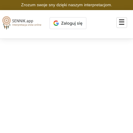
Zrozum swoje sny dzięki naszym interpretacjom.
☰