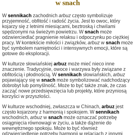
w snach
W
sennikach
zachodnich
arbuz
często symbolizuje
przyjemność, obfitość i radość życia. Jest to owoc, który
kojarzy się z letnimi miesiącami, beztroską i chwilami
spędzonymi na świeżym powietrzu. W
snach
może
odzwierciedlać pragnienie relaksu i odpoczynku po ciężkiej
pracy. W kontekście miłości i związków,
arbuz
w
snach
może
być symbolem namiętności i intensywnych emocji, które są
gotowe do eksploracji.
W kulturze słowiańskiej
arbuz
może mieć nieco inne
znaczenie. Tradycyjnie, owoce i warzywa były związane z
obfitością i płodnością. W
sennikach
słowiańskich,
arbuz
pojawiający się w
snach
może symbolizować nadchodzący
dobrobyt lub pomyślność. Może to być także znak, że czas
zacząć nowe przedsięwzięcia lub projekty, które przyniosą
korzyści w przyszłości.
W kulturze wschodniej, zwłaszcza w Chinach,
arbuz
jest
często kojarzony z harmonią i spokojem. W
sennikach
wschodnich,
arbuz
w
snach
może oznaczać potrzebę
osiągnięcia równowagi w życiu, a także dążenie do
wewnętrznego spokoju. Może to być również
odzwierciedlenie potrzeby harmonii w relacjach z innymi