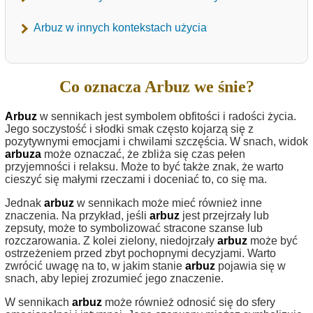
Arbuz w innych kontekstach użycia
Co oznacza Arbuz we śnie?
Arbuz
w sennikach jest symbolem obfitości i radości życia.
Jego soczystość i słodki smak często kojarzą się z
pozytywnymi emocjami i chwilami szczęścia. W snach, widok
arbuza
może oznaczać, że zbliża się czas pełen
przyjemności i relaksu. Może to być także znak, że warto
cieszyć się małymi rzeczami i doceniać to, co się ma.
Jednak
arbuz
w sennikach może mieć również inne
znaczenia. Na przykład, jeśli
arbuz
jest przejrzały lub
zepsuty, może to symbolizować stracone szanse lub
rozczarowania. Z kolei zielony, niedojrzały
arbuz
może być
ostrzeżeniem przed zbyt pochopnymi decyzjami. Warto
zwrócić uwagę na to, w jakim stanie
arbuz
pojawia się w
snach, aby lepiej zrozumieć jego znaczenie.
W sennikach
arbuz
może również odnosić się do sfery