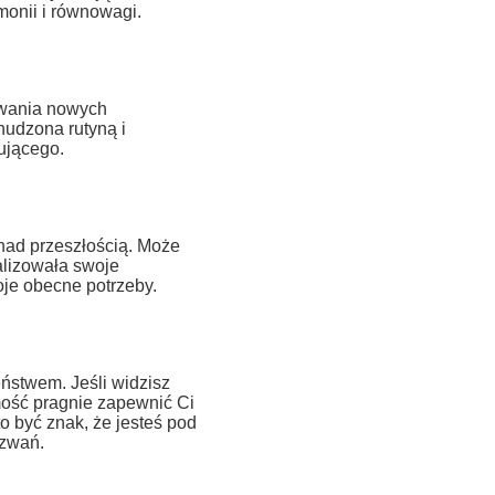
onii i równowagi.
iwania nowych
nudzona rutyną i
ującego.
 nad przeszłością. Może
alizowała swoje
oje obecne potrzeby.
eństwem. Jeśli widzisz
ość pragnie zapewnić Ci
o być znak, że jesteś pod
yzwań.