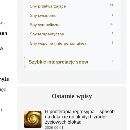
Sny przetwarzające
31
Sny świadome
3
zas
Sny symboliczne
32
i
sen
Sny terapeutyczne
1
Sny wspólne (interpersonalne)
1
 w
Szybkie interpretacje snów
9
nyżu
ięc
Ostatnie wpisy
 i
Hipnoterapia regresyjna – sposób
na dotarcie do ukrytych źródeł
życiowych blokad
2026-06-01