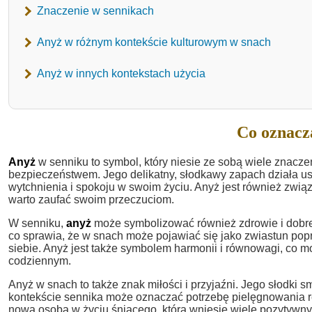
Znaczenie w sennikach
Anyż w różnym kontekście kulturowym w snach
Anyż w innych kontekstach użycia
Co oznacz
Anyż
w senniku to symbol, który niesie ze sobą wiele znaczeń
bezpieczeństwem. Jego delikatny, słodkawy zapach działa us
wytchnienia i spokoju w swoim życiu. Anyż jest również zwią
warto zaufać swoim przeczuciom.
W senniku,
anyż
może symbolizować również zdrowie i dobre
co sprawia, że w snach może pojawiać się jako zwiastun pop
siebie. Anyż jest także symbolem harmonii i równowagi, co m
codziennym.
Anyż w snach to także znak miłości i przyjaźni. Jego słodki s
kontekście sennika może oznaczać potrzebę pielęgnowania rel
nowa osoba w życiu śniącego, która wniesie wiele pozytywnyc