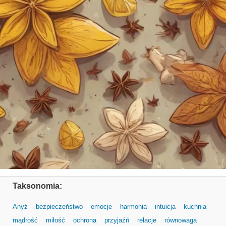
Taksonomia:
Anyż
bezpieczeństwo
emocje
harmonia
intuicja
kuchnia
mądrość
miłość
ochrona
przyjaźń
relacje
równowaga