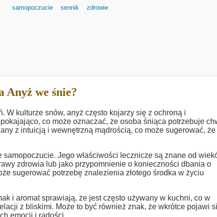
samopoczucie
sennik
zdrowie
a Anyż we śnie?
. W kulturze snów, anyż często kojarzy się z ochroną i
pokajająco, co może oznaczać, że osoba śniąca potrzebuje chw
zany z intuicją i wewnętrzną mądrością, co może sugerować, że
 samopoczucie. Jego właściwości lecznicze są znane od wiek
rawy zdrowia lub jako przypomnienie o konieczności dbania o
oże sugerować potrzebę znalezienia złotego środka w życiu
mak i aromat sprawiają, że jest często używany w kuchni, co w
acji z bliskimi. Może to być również znak, że wkrótce pojawi s
h emocji i radości.