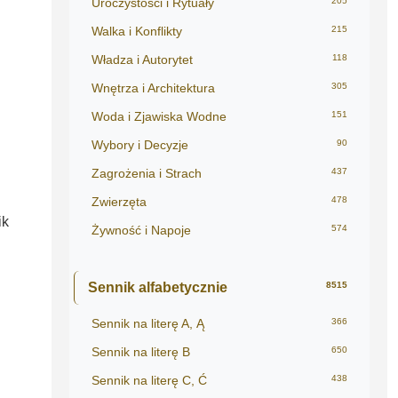
Uroczystości i Rytuały
205
Walka i Konflikty
215
Władza i Autorytet
118
Wnętrza i Architektura
305
Woda i Zjawiska Wodne
151
Wybory i Decyzje
90
Zagrożenia i Strach
437
Zwierzęta
478
ik
Żywność i Napoje
574
Sennik alfabetycznie
8515
Sennik na literę A, Ą
366
Sennik na literę B
650
Sennik na literę C, Ć
438