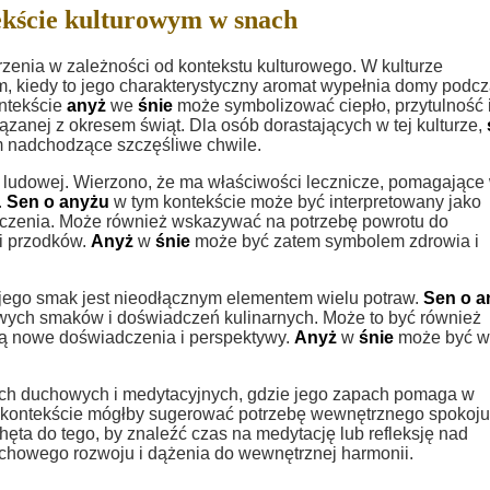
kście kulturowym w snach
enia w zależności od kontekstu kulturowego. W kulturze
m, kiedy to jego charakterystyczny aromat wypełnia domy podc
ontekście
anyż
we
śnie
może symbolizować ciepło, przytulność 
iązanej z okresem świąt. Dla osób dorastających w tej kulturze,
 nadchodzące szczęśliwe chwile.
ludowej. Wierzono, że ma właściwości lecznicze, pomagające
.
Sen o anyżu
w tym kontekście może być interpretowany jako
szczenia. Może również wskazywać na potrzebę powrotu do
ci przodków.
Anyż
w
śnie
może być zatem symbolem zdrowia i
 jego smak jest nieodłącznym elementem wielu potraw.
Sen o a
owych smaków i doświadczeń kulinarnych. Może to być również
są nowe doświadczenia i perspektywy.
Anyż
w
śnie
może być w
ch duchowych i medytacyjnych, gdzie jego zapach pomaga w
kontekście mógłby sugerować potrzebę wewnętrznego spokoju
ta do tego, by znaleźć czas na medytację lub refleksję nad
howego rozwoju i dążenia do wewnętrznej harmonii.