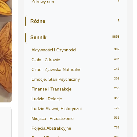
Zdrowy sen
6
Różne
1
Sennik
8858
Aktywności i Czynności
382
Ciało i Zdrowie
495
Czas i Zjawiska Naturalne
146
Emocje, Stan Psychiczny
308
Finanse i Transakcje
255
Ludzie i Relacje
356
Ludzie Sławni, Historyczni
122
Miejsca i Przestrzenie
531
Pojęcia Abstrakcyjne
732