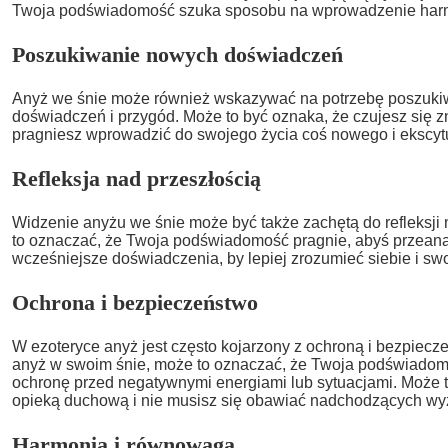
Twoja podświadomość szuka sposobu na wprowadzenie harm
Poszukiwanie nowych doświadczeń
Anyż we śnie może również wskazywać na potrzebę poszuk
doświadczeń i przygód. Może to być oznaka, że czujesz się z
pragniesz wprowadzić do swojego życia coś nowego i ekscyt
Refleksja nad przeszłością
Widzenie anyżu we śnie może być także zachętą do refleksji
to oznaczać, że Twoja podświadomość pragnie, abyś przean
wcześniejsze doświadczenia, by lepiej zrozumieć siebie i sw
Ochrona i bezpieczeństwo
W ezoteryce anyż jest często kojarzony z ochroną i bezpiecz
anyż w swoim śnie, może to oznaczać, że Twoja podświadom
ochronę przed negatywnymi energiami lub sytuacjami. Może t
opieką duchową i nie musisz się obawiać nadchodzących w
Harmonia i równowaga