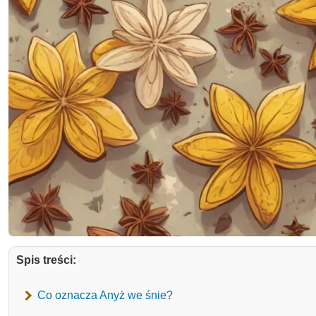
Spis treści:
Co oznacza Anyż we śnie?