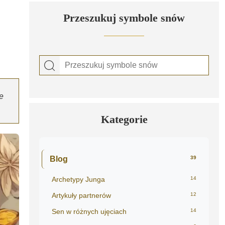
Przeszukuj symbole snów
e
Kategorie
Blog
39
Archetypy Junga
14
Artykuły partnerów
12
Sen w różnych ujęciach
14