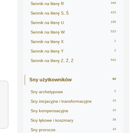
Sennik na literę R
346
Sennik na literę S, Ś
415
Sennik na literę U
195
Sennik na literę W
523
Sennik na literę X
1
Sennik na literę Y
2
Sennik na literę Z, Ź, Ż
542
Sny użytkowników
60
Sny archetypowe
2
Sny inicjacyjne i transformacyjne
10
Sny kompensacyjne
10
Sny lękowe i koszmary
39
Sny prorocze
10