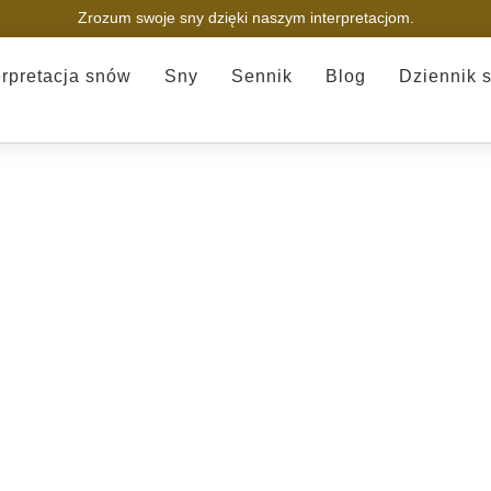
Zrozum swoje sny dzięki naszym interpretacjom.
erpretacja snów
Sny
Sennik
Blog
Dziennik 