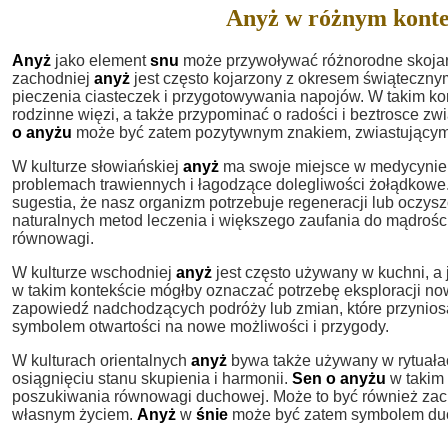
Anyż w różnym konte
Anyż
jako element
snu
może przywoływać różnorodne skojarz
zachodniej
anyż
jest często kojarzony z okresem świąteczny
pieczenia ciasteczek i przygotowywania napojów. W takim k
rodzinne więzi, a także przypominać o radości i beztrosce zw
o anyżu
może być zatem pozytywnym znakiem, zwiastującym
W kulturze słowiańskiej
anyż
ma swoje miejsce w medycynie 
problemach trawiennych i łagodzące dolegliwości żołądkowe
sugestia, że nasz organizm potrzebuje regeneracji lub oczy
naturalnych metod leczenia i większego zaufania do mądroś
równowagi.
W kulturze wschodniej
anyż
jest często używany w kuchni, a
w takim kontekście mógłby oznaczać potrzebę eksploracji n
zapowiedź nadchodzących podróży lub zmian, które przynio
symbolem otwartości na nowe możliwości i przygody.
W kulturach orientalnych
anyż
bywa także używany w rytuała
osiągnięciu stanu skupienia i harmonii.
Sen o anyżu
w takim 
poszukiwania równowagi duchowej. Może to być również zachę
własnym życiem.
Anyż
w
śnie
może być zatem symbolem duc