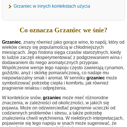
Grzaniec w innych kontekstach użycia
Co oznacza Grzaniec we śnie?
Grzaniec
, znany również jako gorące wino, to napój, który od
wieków cieszy się popularnością w chłodniejszych
miesiącach. Jego historia sięga czasów starożytnych, kiedy
to ludzie zaczęli eksperymentować z podgrzewaniem wina i
dodawaniem do niego aromatycznych przypraw.
Współczesne wersje tego napoju często zawierają cynamon,
goździki, anyż i skórkę pomarańczową, co nadaje mu
niepowtarzalny smak i aromat. W senniku
grzaniec
może
symbolizować potrzebę ciepła i komfortu, jak również
pragnienie relaksu i odprężenia.
W kontekście snów,
grzaniec
może mieć różnorodne
znaczenia, w zależności od okoliczności, w jakich się
pojawia. Może on odzwierciedlać pragnienie ucieczki od
codziennych problemów i stresu, a także potrzebę
znalezienia chwili wytchnienia. W niektórych interpretacjach,
pojawienie się tego napoju w snach może sugerować, że