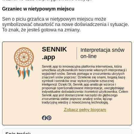
Grzaniec w nietypowym miejscu
Sen o piciu grzańca w nietypowym miejscu może
symbolizować otwartość na nowe doświadczenia i sytuacje.
To znak, że jesteś gotowa na zmiany.
SENNIK
Interpretacja snów
.app
on-line
Sennik.app to innowacyjna platforma internetowa, która
umożliwia użytkownikom tworzenie własnych interpretacji i
wyjaśnień snów. Serwis pomaga w zrozumieniu ukrytych
znaczeń snów poprzez: Dzielenie się snami, bogatą bazę
symboli i senników oraz wykorzystanie sztucznej
inteligencji: Dzięki SI, Sennik.app analizuje wzorce i
proponuje spersonalizowane interpretacje, uwzględniając
indywidualne doświadczenia i kontekst użytkownika. Celem
Sennik.app jest dostarczenie narzędzi do głębszego
zrozumienia siebie poprzez analizę snów, łącząc
tradycyjną wiedzę z nowoczesną technologią.
Zobacz pełny biogram