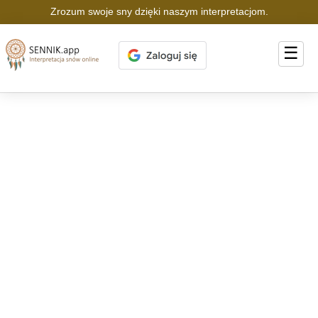
Zrozum swoje sny dzięki naszym interpretacjom.
☰