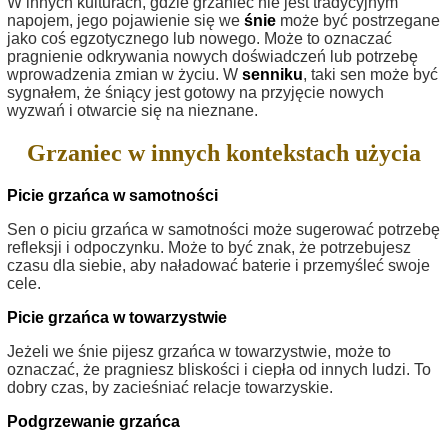
W innych kulturach, gdzie grzaniec nie jest tradycyjnym
napojem, jego pojawienie się we
śnie
może być postrzegane
jako coś egzotycznego lub nowego. Może to oznaczać
pragnienie odkrywania nowych doświadczeń lub potrzebę
wprowadzenia zmian w życiu. W
senniku
, taki sen może być
sygnałem, że śniący jest gotowy na przyjęcie nowych
wyzwań i otwarcie się na nieznane.
Grzaniec w innych kontekstach użycia
Picie grzańca w samotności
Sen o piciu grzańca w samotności może sugerować potrzebę
refleksji i odpoczynku. Może to być znak, że potrzebujesz
czasu dla siebie, aby naładować baterie i przemyśleć swoje
cele.
Picie grzańca w towarzystwie
Jeżeli we śnie pijesz grzańca w towarzystwie, może to
oznaczać, że pragniesz bliskości i ciepła od innych ludzi. To
dobry czas, by zacieśniać relacje towarzyskie.
Podgrzewanie grzańca