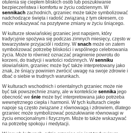
otulenia się ciepłem bliskich osób lub poszukiwanie
bezpieczeństwa i komfortu w życiu codziennym. W
sennikach
zachodnich, grzaniec może także symbolizować
nadchodzące święta i radość związaną z tym okresem, co
może wskazywać na pozytywne zmiany w życiu śniącego.
W kulturze słowiańskiej grzaniec jest napojem, który
tradycyjnie spożywa się podczas zimnych miesięcy, często w
towarzystwie przyjaciół i rodziny. W
snach
może on zatem
symbolizować potrzebę bliskości i wspólnego celebrowania
życia. Może to również oznaczać pragnienie powrotu do
korzeni, do tradycji i wartości rodzinnych. W
senniku
słowiańskim, grzaniec może być także interpretowany jako
znak, że śniący powinien zwrócić uwagę na swoje zdrowie i
dbać o siebie w trudnych warunkach.
W kulturach wschodnich i orientalnych grzaniec może nie
być tak powszechnie znany, ale w kontekście
sennika
jego
obecność we
śnie
może być interpretowana jako potrzeba
wewnętrznego ciepła i harmonii. W tych kulturach ciepłe
napoje są często związane z równowagą i zdrowiem, dlatego
grzaniec może symbolizować poszukiwanie równowagi w
życiu emocjonalnym i fizycznym. Może to także wskazywać
na potrzebę spokoju i medytacji.