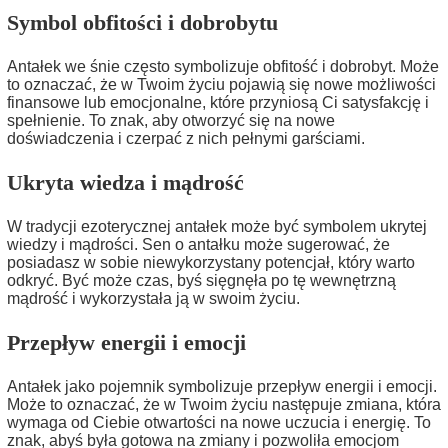
Symbol obfitości i dobrobytu
Antałek we śnie często symbolizuje obfitość i dobrobyt. Może
to oznaczać, że w Twoim życiu pojawią się nowe możliwości
finansowe lub emocjonalne, które przyniosą Ci satysfakcję i
spełnienie. To znak, aby otworzyć się na nowe
doświadczenia i czerpać z nich pełnymi garściami.
Ukryta wiedza i mądrość
W tradycji ezoterycznej antałek może być symbolem ukrytej
wiedzy i mądrości. Sen o antałku może sugerować, że
posiadasz w sobie niewykorzystany potencjał, który warto
odkryć. Być może czas, byś sięgnęła po tę wewnętrzną
mądrość i wykorzystała ją w swoim życiu.
Przepływ energii i emocji
Antałek jako pojemnik symbolizuje przepływ energii i emocji.
Może to oznaczać, że w Twoim życiu następuje zmiana, która
wymaga od Ciebie otwartości na nowe uczucia i energię. To
znak, abyś była gotowa na zmiany i pozwoliła emocjom