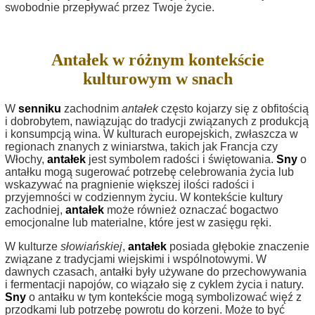
swobodnie przepływać przez Twoje życie.
Antałek w różnym kontekście
kulturowym w snach
W
senniku
zachodnim
antałek
często kojarzy się z obfitością
i dobrobytem, nawiązując do tradycji związanych z produkcją
i konsumpcją wina. W kulturach europejskich, zwłaszcza w
regionach znanych z winiarstwa, takich jak Francja czy
Włochy,
antałek
jest symbolem radości i świętowania.
Sny
o
antałku mogą sugerować potrzebę celebrowania życia lub
wskazywać na pragnienie większej ilości radości i
przyjemności w codziennym życiu. W kontekście kultury
zachodniej,
antałek
może również oznaczać bogactwo
emocjonalne lub materialne, które jest w zasięgu ręki.
W kulturze
słowiańskiej
,
antałek
posiada głębokie znaczenie
związane z tradycjami wiejskimi i wspólnotowymi. W
dawnych czasach, antałki były używane do przechowywania
i fermentacji napojów, co wiązało się z cyklem życia i natury.
Sny
o antałku w tym kontekście mogą symbolizować więź z
przodkami lub potrzebę powrotu do korzeni. Może to być