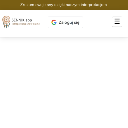
Zrozum swoje sny dzięki naszym interpretacjom.
☰