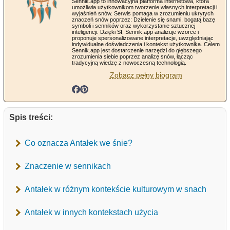
Sennik.app to innowacyjna platforma internetowa, która
umożliwia użytkownikom tworzenie własnych interpretacji i
wyjaśnień snów. Serwis pomaga w zrozumieniu ukrytych
znaczeń snów poprzez: Dzielenie się snami, bogatą bazę
symboli i senników oraz wykorzystanie sztucznej
inteligencji: Dzięki SI, Sennik.app analizuje wzorce i
proponuje spersonalizowane interpretacje, uwzględniając
indywidualne doświadczenia i kontekst użytkownika. Celem
Sennik.app jest dostarczenie narzędzi do głębszego
zrozumienia siebie poprzez analizę snów, łącząc
tradycyjną wiedzę z nowoczesną technologią.
Zobacz pełny biogram
Spis treści:
Co oznacza Antałek we śnie?
Znaczenie w sennikach
Antałek w różnym kontekście kulturowym w snach
Antałek w innych kontekstach użycia