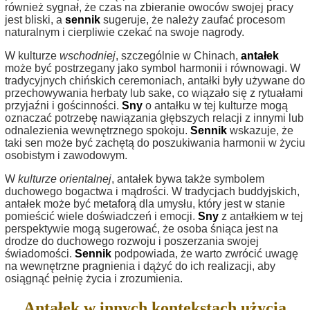
również sygnał, że czas na zbieranie owoców swojej pracy
jest bliski, a
sennik
sugeruje, że należy zaufać procesom
naturalnym i cierpliwie czekać na swoje nagrody.
W kulturze
wschodniej
, szczególnie w Chinach,
antałek
może być postrzegany jako symbol harmonii i równowagi. W
tradycyjnych chińskich ceremoniach, antałki były używane do
przechowywania herbaty lub sake, co wiązało się z rytuałami
przyjaźni i gościnności.
Sny
o antałku w tej kulturze mogą
oznaczać potrzebę nawiązania głębszych relacji z innymi lub
odnalezienia wewnętrznego spokoju.
Sennik
wskazuje, że
taki sen może być zachętą do poszukiwania harmonii w życiu
osobistym i zawodowym.
W
kulturze orientalnej
, antałek bywa także symbolem
duchowego bogactwa i mądrości. W tradycjach buddyjskich,
antałek może być metaforą dla umysłu, który jest w stanie
pomieścić wiele doświadczeń i emocji.
Sny
z antałkiem w tej
perspektywie mogą sugerować, że osoba śniąca jest na
drodze do duchowego rozwoju i poszerzania swojej
świadomości.
Sennik
podpowiada, że warto zwrócić uwagę
na wewnętrzne pragnienia i dążyć do ich realizacji, aby
osiągnąć pełnię życia i zrozumienia.
Antałek w innych kontekstach użycia