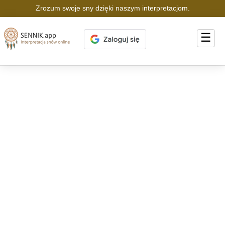
Zrozum swoje sny dzięki naszym interpretacjom.
☰