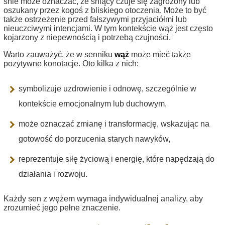
śnie może oznaczać, że śniący czuje się zagrożony lub
oszukany przez kogoś z bliskiego otoczenia. Może to być
także ostrzeżenie przed fałszywymi przyjaciółmi lub
nieuczciwymi intencjami. W tym kontekście wąż jest często
kojarzony z niepewnością i potrzebą czujności.
Warto zauważyć, że w senniku
wąż
może mieć także
pozytywne konotacje. Oto kilka z nich:
symbolizuje uzdrowienie i odnowę, szczególnie w
kontekście emocjonalnym lub duchowym,
może oznaczać zmianę i transformację, wskazując na
gotowość do porzucenia starych nawyków,
reprezentuje siłę życiową i energię, które napędzają do
działania i rozwoju.
Każdy sen z wężem wymaga indywidualnej analizy, aby
zrozumieć jego pełne znaczenie.