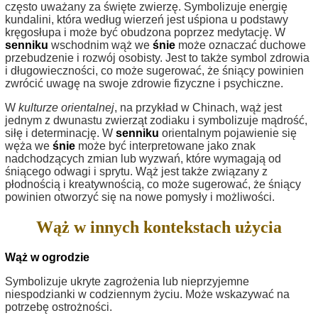
często uważany za święte zwierzę. Symbolizuje energię
kundalini, która według wierzeń jest uśpiona u podstawy
kręgosłupa i może być obudzona poprzez medytację. W
senniku
wschodnim wąż we
śnie
może oznaczać duchowe
przebudzenie i rozwój osobisty. Jest to także symbol zdrowia
i długowieczności, co może sugerować, że śniący powinien
zwrócić uwagę na swoje zdrowie fizyczne i psychiczne.
W
kulturze orientalnej
, na przykład w Chinach, wąż jest
jednym z dwunastu zwierząt zodiaku i symbolizuje mądrość,
siłę i determinację. W
senniku
orientalnym pojawienie się
węża we
śnie
może być interpretowane jako znak
nadchodzących zmian lub wyzwań, które wymagają od
śniącego odwagi i sprytu. Wąż jest także związany z
płodnością i kreatywnością, co może sugerować, że śniący
powinien otworzyć się na nowe pomysły i możliwości.
Wąż w innych kontekstach użycia
Wąż w ogrodzie
Symbolizuje ukryte zagrożenia lub nieprzyjemne
niespodzianki w codziennym życiu. Może wskazywać na
potrzebę ostrożności.