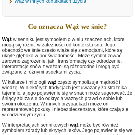
Wąż w innych kontekstach użycia
Co oznacza Wąż we śnie?
Wąż
w senniku jest symbolem o wielu znaczeniach, które
mogą się różnić w zależności od kontekstu snu. Jego
obecność we śnie często wiąże się z emocjami, które są
ukryte głęboko w podświadomości. Może symbolizować
zarówno zagrożenie, jak i transformację czy odrodzenie.
Interpretacje snów z wężami są różnorodne i mogą być
związane z różnymi aspektami życia.
W kulturze i mitologii
wąż
często symbolizuje mądrość i
wiedzę. W niektórych tradycjach jest uważany za strażnika
tajemnic, a jego pojawienie się w snach może sugerować, że
śniący zbliża się do odkrycia ważnych prawd o sobie lub
swoim otoczeniu. W innych przypadkach może on
reprezentować pokusy i niebezpieczeństwa, które czają się
w codziennym życiu.
W interpretacjach sennikowych
wąż
może być również
symbolem zdrady lub skrytych lęków. Jego pojawienie się we