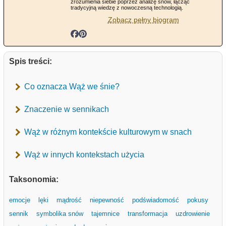
zrozumienia siebie poprzez analizę snów, łącząc
tradycyjną wiedzę z nowoczesną technologią.
Zobacz pełny biogram
Spis treści:
Co oznacza Wąż we śnie?
Znaczenie w sennikach
Wąż w różnym kontekście kulturowym w snach
Wąż w innych kontekstach użycia
Taksonomia:
emocje
lęki
mądrość
niepewność
podświadomość
pokusy
sennik
symbolika snów
tajemnice
transformacja
uzdrowienie