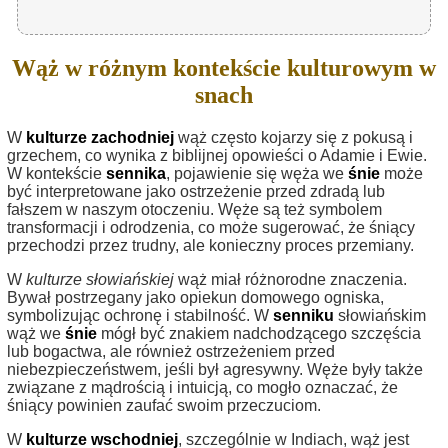
Wąż w różnym kontekście kulturowym w
snach
W
kulturze zachodniej
wąż często kojarzy się z pokusą i
grzechem, co wynika z biblijnej opowieści o Adamie i Ewie.
W kontekście
sennika
, pojawienie się węża we
śnie
może
być interpretowane jako ostrzeżenie przed zdradą lub
fałszem w naszym otoczeniu. Węże są też symbolem
transformacji i odrodzenia, co może sugerować, że śniący
przechodzi przez trudny, ale konieczny proces przemiany.
W
kulturze słowiańskiej
wąż miał różnorodne znaczenia.
Bywał postrzegany jako opiekun domowego ogniska,
symbolizując ochronę i stabilność. W
senniku
słowiańskim
wąż we
śnie
mógł być znakiem nadchodzącego szczęścia
lub bogactwa, ale również ostrzeżeniem przed
niebezpieczeństwem, jeśli był agresywny. Węże były także
związane z mądrością i intuicją, co mogło oznaczać, że
śniący powinien zaufać swoim przeczuciom.
W
kulturze wschodniej
, szczególnie w Indiach, wąż jest