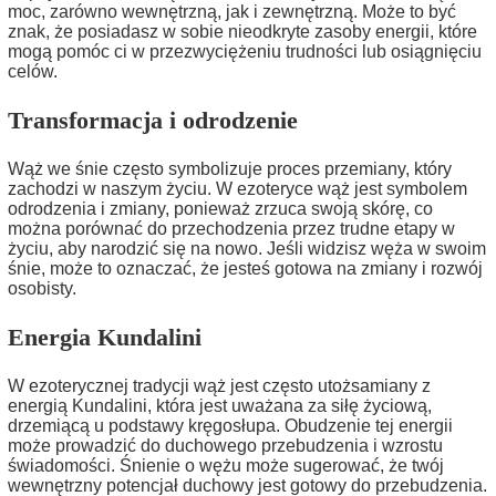
moc, zarówno wewnętrzną, jak i zewnętrzną. Może to być
znak, że posiadasz w sobie nieodkryte zasoby energii, które
mogą pomóc ci w przezwyciężeniu trudności lub osiągnięciu
celów.
Transformacja i odrodzenie
Wąż we śnie często symbolizuje proces przemiany, który
zachodzi w naszym życiu. W ezoteryce wąż jest symbolem
odrodzenia i zmiany, ponieważ zrzuca swoją skórę, co
można porównać do przechodzenia przez trudne etapy w
życiu, aby narodzić się na nowo. Jeśli widzisz węża w swoim
śnie, może to oznaczać, że jesteś gotowa na zmiany i rozwój
osobisty.
Energia Kundalini
W ezoterycznej tradycji wąż jest często utożsamiany z
energią Kundalini, która jest uważana za siłę życiową,
drzemiącą u podstawy kręgosłupa. Obudzenie tej energii
może prowadzić do duchowego przebudzenia i wzrostu
świadomości. Śnienie o wężu może sugerować, że twój
wewnętrzny potencjał duchowy jest gotowy do przebudzenia.