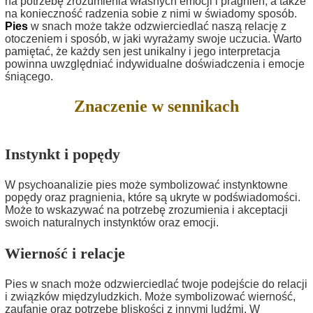
na potrzebę zrozumienia własnych emocji i pragnień, a także
na konieczność radzenia sobie z nimi w świadomy sposób.
Pies
w snach może także odzwierciedlać naszą relację z
otoczeniem i sposób, w jaki wyrażamy swoje uczucia. Warto
pamiętać, że każdy sen jest unikalny i jego interpretacja
powinna uwzględniać indywidualne doświadczenia i emocje
śniącego.
Znaczenie w sennikach
Instynkt i popędy
W psychoanalizie pies może symbolizować instynktowne
popędy oraz pragnienia, które są ukryte w podświadomości.
Może to wskazywać na potrzebę zrozumienia i akceptacji
swoich naturalnych instynktów oraz emocji.
Wierność i relacje
Pies w snach może odzwierciedlać twoje podejście do relacji
i związków międzyludzkich. Może symbolizować wierność,
zaufanie oraz potrzebę bliskości z innymi ludźmi. W