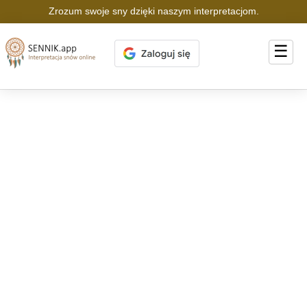
Zrozum swoje sny dzięki naszym interpretacjom.
☰