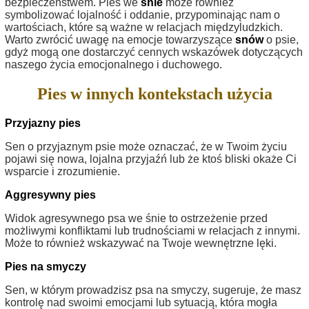
bezpieczeństwem. Pies we
śnie
może również
symbolizować lojalność i oddanie, przypominając nam o
wartościach, które są ważne w relacjach międzyludzkich.
Warto zwrócić uwagę na emocje towarzyszące
snów
o psie,
gdyż mogą one dostarczyć cennych wskazówek dotyczących
naszego życia emocjonalnego i duchowego.
Pies w innych kontekstach użycia
Przyjazny pies
Sen o przyjaznym psie może oznaczać, że w Twoim życiu
pojawi się nowa, lojalna przyjaźń lub że ktoś bliski okaże Ci
wsparcie i zrozumienie.
Aggresywny pies
Widok agresywnego psa we śnie to ostrzeżenie przed
możliwymi konfliktami lub trudnościami w relacjach z innymi.
Może to również wskazywać na Twoje wewnętrzne lęki.
Pies na smyczy
Sen, w którym prowadzisz psa na smyczy, sugeruje, że masz
kontrolę nad swoimi emocjami lub sytuacją, która mogła