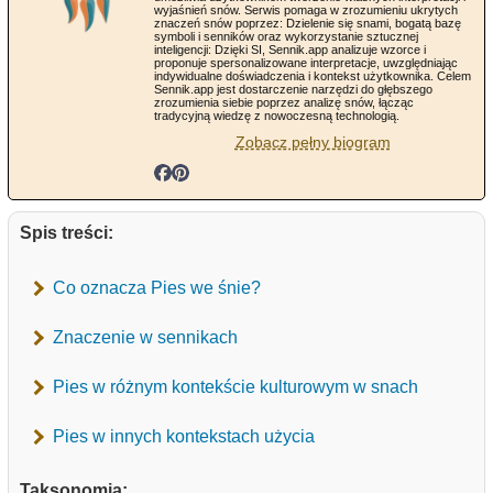
wyjaśnień snów. Serwis pomaga w zrozumieniu ukrytych
znaczeń snów poprzez: Dzielenie się snami, bogatą bazę
symboli i senników oraz wykorzystanie sztucznej
inteligencji: Dzięki SI, Sennik.app analizuje wzorce i
proponuje spersonalizowane interpretacje, uwzględniając
indywidualne doświadczenia i kontekst użytkownika. Celem
Sennik.app jest dostarczenie narzędzi do głębszego
zrozumienia siebie poprzez analizę snów, łącząc
tradycyjną wiedzę z nowoczesną technologią.
Zobacz pełny biogram
Spis treści:
Co oznacza Pies we śnie?
Znaczenie w sennikach
Pies w różnym kontekście kulturowym w snach
Pies w innych kontekstach użycia
Taksonomia: