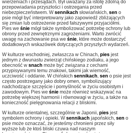
wierzeniach i przesądach. Był uważany za istotę zdolną do
przepowiadania przyszłości i ostrzegania przed
niebezpieczeństwem. W
sennikach
słowiańskich,
sen
o
psie mógł być interpretowany jako zapowiedź zbliżających
się zmian lub ostrzeżenie przed fałszywymi przyjaciółmi.
Pies we
śnie
mógł także symbolizować potrzebę ochrony lub
obrony przed zewnętrznymi zagrożeniami. Warto zwrócić
uwagę na zachowanie psa we
śnie
, które może dostarczyć
dodatkowych wskazówek dotyczących przyszłych wydarzeń.
W kulturze wschodniej, zwłaszcza w Chinach,
pies
jest
jednym z dwunastu zwierząt chińskiego zodiaku, a jego
obecność w
snach
może być związana z cechami
przypisywanymi temu znakowi, takimi jak wierność,
uczciwość i oddanie. W chińskich
sennikach
,
sen
o psie jest
często postrzegany jako dobry omen, symbolizujący
nadchodzące szczęście i pomyślność w życiu osobistym i
zawodowym. Pies we
śnie
może również wskazywać na
potrzebę większej harmonii i równowagi w życiu, a także na
konieczność pielęgnowania relacji z bliskimi.
W kulturze orientalnej, szczególnie w Japonii,
pies
jest
symbolem ochrony i opieki. W
sennikach
japońskich,
sen
o
psie może oznaczać, że jesteśmy chronieni przez siły
wyższe lub że ktoś bliski czuwa nad naszym