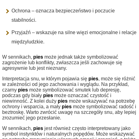
Ochrona – oznacza bezpieczeństwo i poczucie
stabilności.
Przyjaźń – wskazuje na silne więzi emocjonalne i relacje
międzyludzkie.
W sennikach,
pies
może jednak także symbolizować
zagrożenie lub konflikty, zwłaszcza jeśli zachowuje się
agresywnie lub jest nieznany.
Interpretacja snu, w którym pojawia się
pies
, może się różnić
w zależności od jego zachowania i wyglądu. Na przykład,
czarny
pies
może symbolizować smutek lub depresję,
podczas gdy biały
pies
może oznaczać czystość i
niewinność. Z kolei duży
pies
może wskazywać na potrzebę
ochrony i wsparcia, a mały
pies
może symbolizować radość i
beztroskę. Warto zwrócić uwagę na szczegóły snu, aby lepiej
zrozumieć jego przesłanie.
W sennikach,
pies
jest również często interpretowany jako
symbol instynktów i naturalnych popędów. Może wskazywać