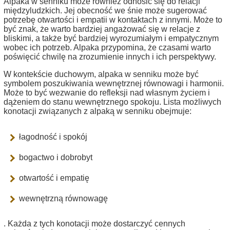
Alpaka w senniku może również odnosić się do relacji
międzyludzkich. Jej obecność we śnie może sugerować
potrzebę otwartości i empatii w kontaktach z innymi. Może to
być znak, że warto bardziej angażować się w relacje z
bliskimi, a także być bardziej wyrozumiałym i empatycznym
wobec ich potrzeb. Alpaka przypomina, że czasami warto
poświęcić chwilę na zrozumienie innych i ich perspektywy.
W kontekście duchowym, alpaka w senniku może być
symbolem poszukiwania wewnętrznej równowagi i harmonii.
Może to być wezwanie do refleksji nad własnym życiem i
dążeniem do stanu wewnętrznego spokoju. Lista możliwych
konotacji związanych z alpaką w senniku obejmuje:
łagodność i spokój
bogactwo i dobrobyt
otwartość i empatię
wewnętrzną równowagę
. Każda z tych konotacji może dostarczyć cennych