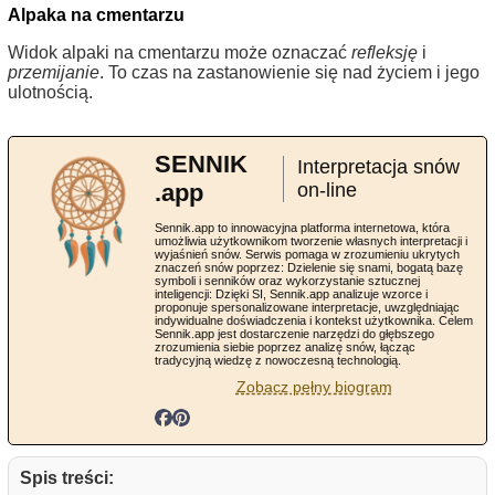
Alpaka na cmentarzu
Widok alpaki na cmentarzu może oznaczać
refleksję
i
przemijanie
. To czas na zastanowienie się nad życiem i jego
ulotnością.
SENNIK
Interpretacja snów
.app
on-line
Sennik.app to innowacyjna platforma internetowa, która
umożliwia użytkownikom tworzenie własnych interpretacji i
wyjaśnień snów. Serwis pomaga w zrozumieniu ukrytych
znaczeń snów poprzez: Dzielenie się snami, bogatą bazę
symboli i senników oraz wykorzystanie sztucznej
inteligencji: Dzięki SI, Sennik.app analizuje wzorce i
proponuje spersonalizowane interpretacje, uwzględniając
indywidualne doświadczenia i kontekst użytkownika. Celem
Sennik.app jest dostarczenie narzędzi do głębszego
zrozumienia siebie poprzez analizę snów, łącząc
tradycyjną wiedzę z nowoczesną technologią.
Zobacz pełny biogram
Spis treści: