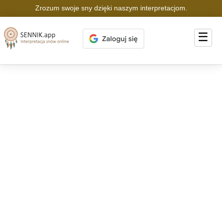
Zrozum swoje sny dzięki naszym interpretacjom.
☰