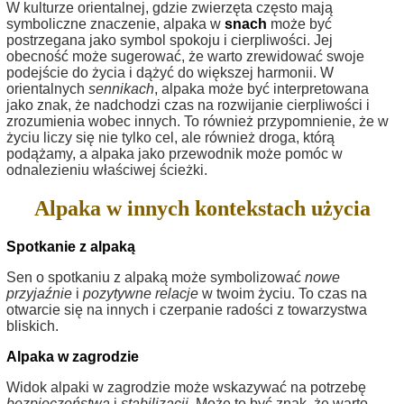
W kulturze orientalnej, gdzie zwierzęta często mają
symboliczne znaczenie, alpaka w
snach
może być
postrzegana jako symbol spokoju i cierpliwości. Jej
obecność może sugerować, że warto zrewidować swoje
podejście do życia i dążyć do większej harmonii. W
orientalnych
sennikach
, alpaka może być interpretowana
jako znak, że nadchodzi czas na rozwijanie cierpliwości i
zrozumienia wobec innych. To również przypomnienie, że w
życiu liczy się nie tylko cel, ale również droga, którą
podążamy, a alpaka jako przewodnik może pomóc w
odnalezieniu właściwej ścieżki.
Alpaka w innych kontekstach użycia
Spotkanie z alpaką
Sen o spotkaniu z alpaką może symbolizować
nowe
przyjaźnie
i
pozytywne relacje
w twoim życiu. To czas na
otwarcie się na innych i czerpanie radości z towarzystwa
bliskich.
Alpaka w zagrodzie
Widok alpaki w zagrodzie może wskazywać na potrzebę
bezpieczeństwa
i
stabilizacji
. Może to być znak, że warto