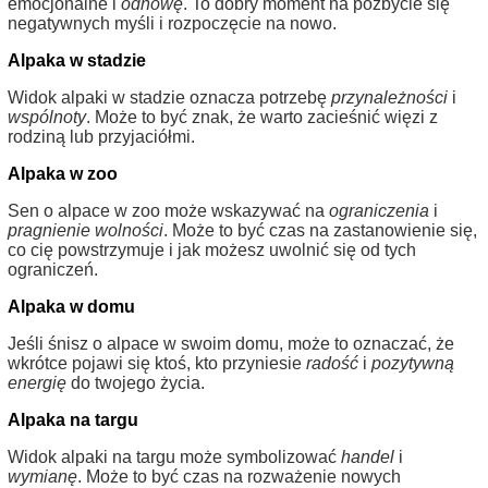
emocjonalne i
odnowę
. To dobry moment na pozbycie się
negatywnych myśli i rozpoczęcie na nowo.
Alpaka w stadzie
Widok alpaki w stadzie oznacza potrzebę
przynależności
i
wspólnoty
. Może to być znak, że warto zacieśnić więzi z
rodziną lub przyjaciółmi.
Alpaka w zoo
Sen o alpace w zoo może wskazywać na
ograniczenia
i
pragnienie wolności
. Może to być czas na zastanowienie się,
co cię powstrzymuje i jak możesz uwolnić się od tych
ograniczeń.
Alpaka w domu
Jeśli śnisz o alpace w swoim domu, może to oznaczać, że
wkrótce pojawi się ktoś, kto przyniesie
radość
i
pozytywną
energię
do twojego życia.
Alpaka na targu
Widok alpaki na targu może symbolizować
handel
i
wymianę
. Może to być czas na rozważenie nowych