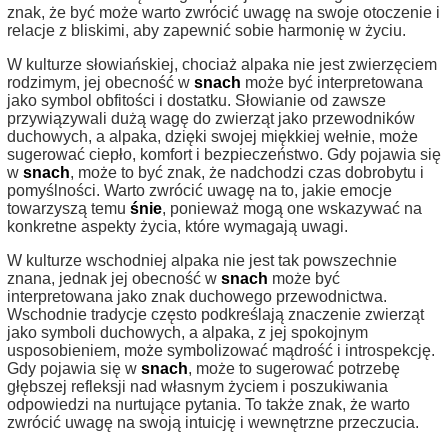
znak, że być może warto zwrócić uwagę na swoje otoczenie i
relacje z bliskimi, aby zapewnić sobie harmonię w życiu.
W kulturze słowiańskiej, chociaż alpaka nie jest zwierzęciem
rodzimym, jej obecność w
snach
może być interpretowana
jako symbol obfitości i dostatku. Słowianie od zawsze
przywiązywali dużą wagę do zwierząt jako przewodników
duchowych, a alpaka, dzięki swojej miękkiej wełnie, może
sugerować ciepło, komfort i bezpieczeństwo. Gdy pojawia się
w
snach
, może to być znak, że nadchodzi czas dobrobytu i
pomyślności. Warto zwrócić uwagę na to, jakie emocje
towarzyszą temu
śnie
, ponieważ mogą one wskazywać na
konkretne aspekty życia, które wymagają uwagi.
W kulturze wschodniej alpaka nie jest tak powszechnie
znana, jednak jej obecność w
snach
może być
interpretowana jako znak duchowego przewodnictwa.
Wschodnie tradycje często podkreślają znaczenie zwierząt
jako symboli duchowych, a alpaka, z jej spokojnym
usposobieniem, może symbolizować mądrość i introspekcję.
Gdy pojawia się w
snach
, może to sugerować potrzebę
głębszej refleksji nad własnym życiem i poszukiwania
odpowiedzi na nurtujące pytania. To także znak, że warto
zwrócić uwagę na swoją intuicję i wewnętrzne przeczucia.