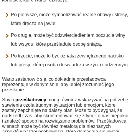
Po pierwsze, może symbolizować realne obawy i stresy,
które dręczą na jawie.
Po drugie, może być odzwierciedleniem poczucia winy
lub wstydu, które prześladuje osobę śniącą.
Po trzecie, może to być oznaka zewnętrznego nacisku
lub presji, której osoba doświadcza w życiu codziennym.
Warto zastanowić się, co dokładnie prześladowca
reprezentuje w danym śnie, aby lepiej zrozumieć jego
przesłanie.
Sny o
prześladowcy
mogą również wskazywać na potrzebę
stawienia czoła trudnym sytuacjom lub emocjom, które
zostały zepchnięte na dalszy plan. Może to być sygnał, że
nadszedł czas, aby skonfrontować się z tym, co nas niepokoi,
i znaleźć sposób na rozwiązanie problemów. Prześladowca
w snach może być również metaforą dla nieznanych
aspektów naszej osobowości, które domagają się uwagi i