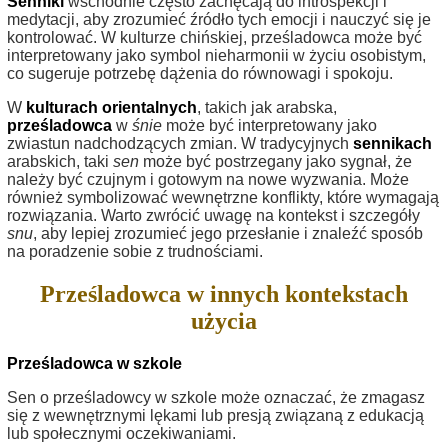
Senniki
wschodnie często zachęcają do introspekcji i
medytacji, aby zrozumieć źródło tych emocji i nauczyć się je
kontrolować. W kulturze chińskiej, prześladowca może być
interpretowany jako symbol nieharmonii w życiu osobistym,
co sugeruje potrzebę dążenia do równowagi i spokoju.
W
kulturach orientalnych
, takich jak arabska,
prześladowca
w
śnie
może być interpretowany jako
zwiastun nadchodzących zmian. W tradycyjnych
sennikach
arabskich, taki
sen
może być postrzegany jako sygnał, że
należy być czujnym i gotowym na nowe wyzwania. Może
również symbolizować wewnętrzne konflikty, które wymagają
rozwiązania. Warto zwrócić uwagę na kontekst i szczegóły
snu
, aby lepiej zrozumieć jego przesłanie i znaleźć sposób
na poradzenie sobie z trudnościami.
Prześladowca w innych kontekstach
użycia
Prześladowca w szkole
Sen o prześladowcy w szkole może oznaczać, że zmagasz
się z wewnętrznymi lękami lub presją związaną z edukacją
lub społecznymi oczekiwaniami.