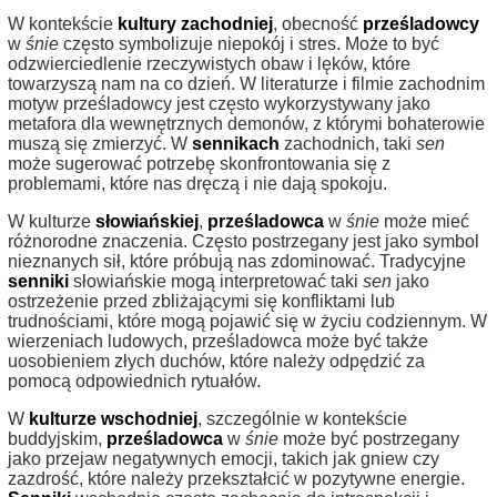
W kontekście
kultury zachodniej
, obecność
prześladowcy
w
śnie
często symbolizuje niepokój i stres. Może to być
odzwierciedlenie rzeczywistych obaw i lęków, które
towarzyszą nam na co dzień. W literaturze i filmie zachodnim
motyw prześladowcy jest często wykorzystywany jako
metafora dla wewnętrznych demonów, z którymi bohaterowie
muszą się zmierzyć. W
sennikach
zachodnich, taki
sen
może sugerować potrzebę skonfrontowania się z
problemami, które nas dręczą i nie dają spokoju.
W kulturze
słowiańskiej
,
prześladowca
w
śnie
może mieć
różnorodne znaczenia. Często postrzegany jest jako symbol
nieznanych sił, które próbują nas zdominować. Tradycyjne
senniki
słowiańskie mogą interpretować taki
sen
jako
ostrzeżenie przed zbliżającymi się konfliktami lub
trudnościami, które mogą pojawić się w życiu codziennym. W
wierzeniach ludowych, prześladowca może być także
uosobieniem złych duchów, które należy odpędzić za
pomocą odpowiednich rytuałów.
W
kulturze wschodniej
, szczególnie w kontekście
buddyjskim,
prześladowca
w
śnie
może być postrzegany
jako przejaw negatywnych emocji, takich jak gniew czy
zazdrość, które należy przekształcić w pozytywne energie.