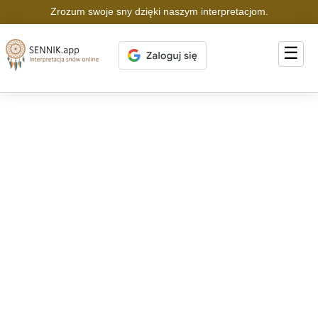
Zrozum swoje sny dzięki naszym interpretacjom.
☰