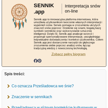
SENNIK
Interpretacja snów
.app
on-line
Sennik.app to innowacyjna platforma internetowa, która
umożliwia użytkownikom tworzenie własnych interpretacji i
wyjaśnień snów. Serwis pomaga w zrozumieniu ukrytych
znaczeń snów poprzez: Dzielenie się snami, bogatą bazę
symboli i senników oraz wykorzystanie sztucznej
inteligencji: Dzięki SI, Sennik.app analizuje wzorce i
proponuje spersonalizowane interpretacje, uwzględniając
indywidualne doświadczenia i kontekst użytkownika. Celem
Sennik.app jest dostarczenie narzędzi do głębszego
zrozumienia siebie poprzez analizę snów, łącząc
tradycyjną wiedzę z nowoczesną technologią.
Zobacz pełny biogram
Spis treści:
Co oznacza Prześladowca we śnie?
Znaczenie w sennikach
Prześladowca w różnym kontekście kulturowym w