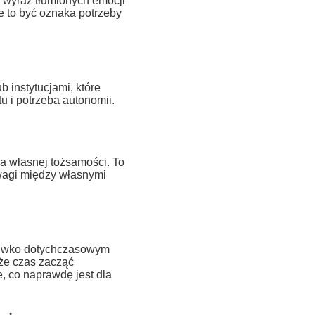
 wyraz tłumionych emocji
że to być oznaka potrzeby
 instytucjami, które
u i potrzeba autonomii.
a własnej tożsamości. To
wagi między własnymi
ciwko dotychczasowym
że czas zacząć
, co naprawdę jest dla