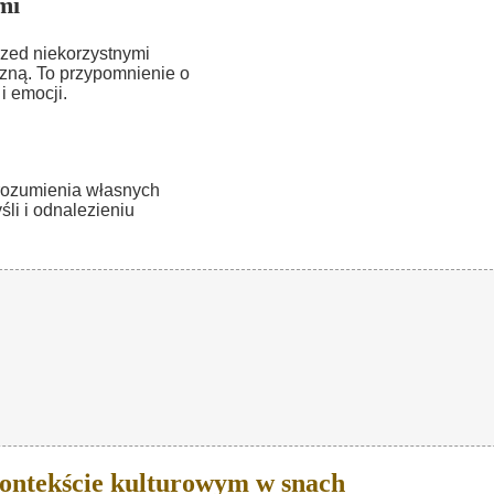
mi
przed niekorzystnymi
zną. To przypomnienie o
i emocji.
rozumienia własnych
li i odnalezieniu
ontekście kulturowym w snach