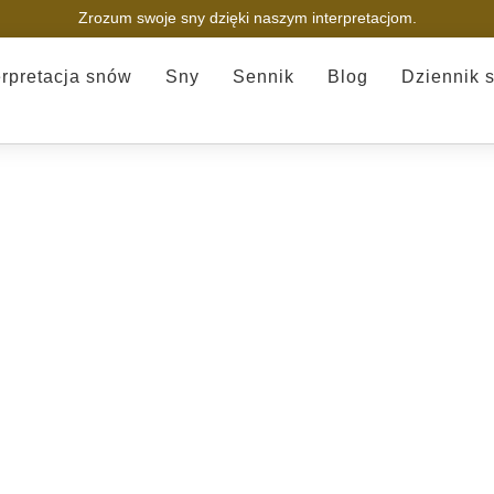
Zrozum swoje sny dzięki naszym interpretacjom.
erpretacja snów
Sny
Sennik
Blog
Dziennik 