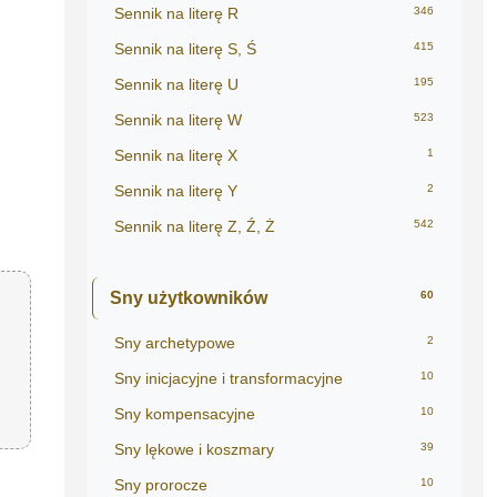
Sennik na literę R
346
Sennik na literę S, Ś
415
Sennik na literę U
195
Sennik na literę W
523
Sennik na literę X
1
Sennik na literę Y
2
Sennik na literę Z, Ź, Ż
542
Sny użytkowników
60
Sny archetypowe
2
Sny inicjacyjne i transformacyjne
10
Sny kompensacyjne
10
Sny lękowe i koszmary
39
Sny prorocze
10