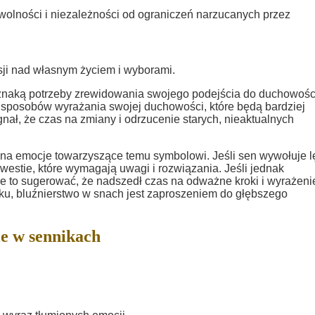
wolności i niezależności od ograniczeń narzucanych przez
ksji nad własnym życiem i wyborami.
znaką potrzeby zrewidowania swojego podejścia do duchowości
 sposobów wyrażania swojej duchowości, które będą bardziej
ał, że czas na zmiany i odrzucenie starych, nieaktualnych
ę na emocje towarzyszące temu symbolowi. Jeśli sen wywołuje l
kwestie, które wymagają uwagi i rozwiązania. Jeśli jednak
e to sugerować, że nadszedł czas na odważne kroki i wyrażeni
ku, bluźnierstwo w snach jest zaproszeniem do głębszego
e w sennikach