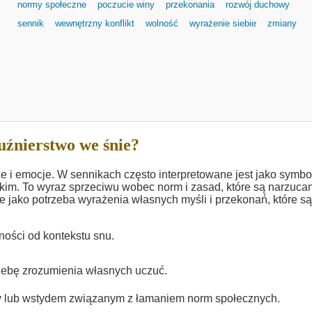
normy społeczne
poczucie winy
przekonania
rozwój duchowy
sennik
wewnętrzny konflikt
wolność
wyrażenie siebie
zmiany
uźnierstwo we śnie?
je i emocje. W sennikach często interpretowane jest jako symbo
kim. To wyraz sprzeciwu wobec norm i zasad, które są narzuca
 jako potrzeba wyrażenia własnych myśli i przekonań, które s
ności od kontekstu snu.
zebę zrozumienia własnych uczuć.
 lub wstydem związanym z łamaniem norm społecznych.