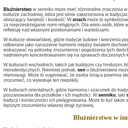
Bluźnierstwo
w
senniku
może mieć różnorodne znaczenia w z
kulturze zachodniej, która jest silnie zakorzeniona w tradycja
obrażający świętość i boskość. W
snach
może to symbolizowa
za nieprzestrzeganie norm religijnych. Dla wielu osób, które w
refleksję nad własnymi przekonaniami i wartościami.
W kulturze słowiańskiej, gdzie tradycje ludowe i wierzenia p
odbierane jako naruszenie harmonii między światem duchowy
wskazywać na potrzebę zrozumienia i pogodzenia tych dwóch
nadmiernym koncentrowaniem się na sprawach doczesnych 
W kulturach wschodnich, takich jak buddyzm czy hinduizm, bl
monoteistycznych. Niemniej jednak,
sen
o bluźnierstwie moż
równowagi. Może to sugerować, że osoba śniąca powinna sku
zrozumieć, co wywołuje ten niepokój.
W kulturach orientalnych, gdzie harmonia i szacunek do trad
poszanowania dla przodków i ich mądrości. W
senniku
, taki
tradycji i konieczności ich pielęgnowania. Może to być takż
lepszym zrozumieniu własnej drogi życiowej.
Bluźnierstwo w in