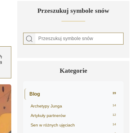
Przeszukuj symbole snów
h
a
Kategorie
Blog
39
Archetypy Junga
14
Artykuły partnerów
12
Sen w różnych ujęciach
14