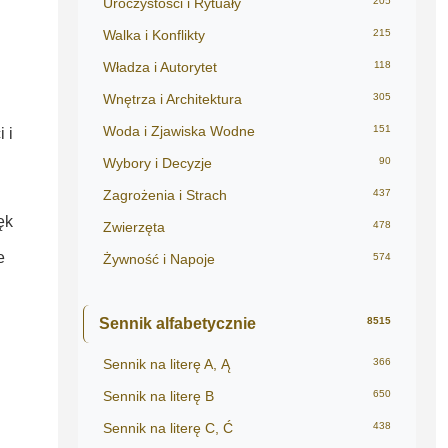
Uroczystości i Rytuały
205
Walka i Konflikty
215
Władza i Autorytet
118
Wnętrza i Architektura
305
Woda i Zjawiska Wodne
151
 i
Wybory i Decyzje
90
Zagrożenia i Strach
437
ęk
Zwierzęta
478
e
Żywność i Napoje
574
Sennik alfabetycznie
8515
Sennik na literę A, Ą
366
Sennik na literę B
650
Sennik na literę C, Ć
438