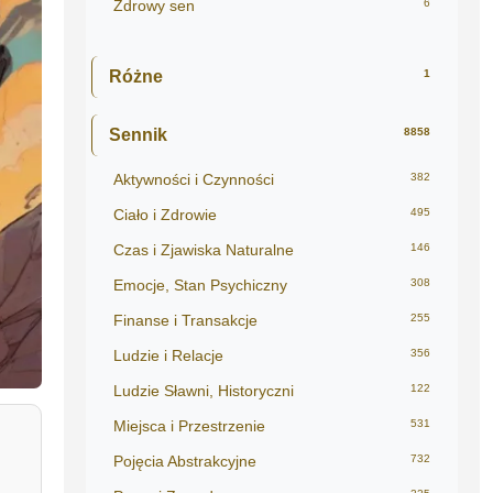
Zdrowy sen
6
Różne
1
Sennik
8858
Aktywności i Czynności
382
Ciało i Zdrowie
495
Czas i Zjawiska Naturalne
146
Emocje, Stan Psychiczny
308
Finanse i Transakcje
255
Ludzie i Relacje
356
Ludzie Sławni, Historyczni
122
Miejsca i Przestrzenie
531
Pojęcia Abstrakcyjne
732