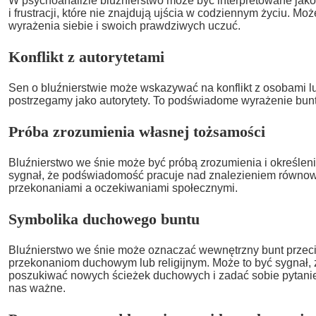
W psychoanalizie bluźnierstwo może być interpretowane jako
i frustracji, które nie znajdują ujścia w codziennym życiu. Mo
wyrażenia siebie i swoich prawdziwych uczuć.
Konflikt z autorytetami
Sen o bluźnierstwie może wskazywać na konflikt z osobami lub
postrzegamy jako autorytety. To podświadome wyrażenie bunt
Próba zrozumienia własnej tożsamości
Bluźnierstwo we śnie może być próbą zrozumienia i określeni
sygnał, że podświadomość pracuje nad znalezieniem równo
przekonaniami a oczekiwaniami społecznymi.
Symbolika duchowego buntu
Bluźnierstwo we śnie może oznaczać wewnętrzny bunt prze
przekonaniom duchowym lub religijnym. Może to być sygnał, 
poszukiwać nowych ścieżek duchowych i zadać sobie pytanie
nas ważne.