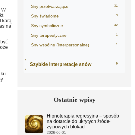
Sny przetwarzające
31
. W
kt
Sny świadome
3
d karą
Sny symboliczne
32
as na
Sny terapeutyczne
1
 być
Sny wspólne (interpersonalne)
1
oże
Szybkie interpretacje snów
9
aku
by
Ostatnie wpisy
u
Hipnoterapia regresyjna – sposób
na dotarcie do ukrytych źródeł
życiowych blokad
2026-06-01