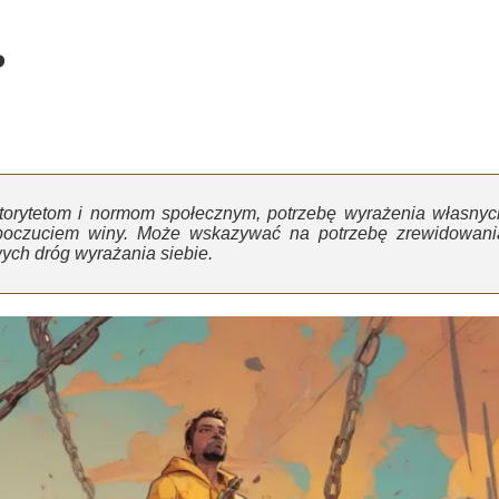
?
utorytetom i normom społecznym, potrzebę wyrażenia własnyc
z poczuciem winy. Może wskazywać na potrzebę zrewidowani
ch dróg wyrażania siebie.