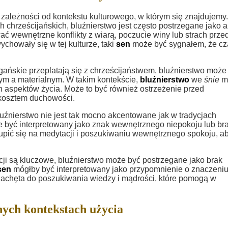
ależności od kontekstu kulturowego, w którym się znajdujemy
ch chrześcijańskich, bluźnierstwo jest często postrzegane jako a
ć wewnętrzne konflikty z wiarą, poczucie winy lub strach prze
ychowały się w tej kulturze, taki
sen
może być sygnałem, że cz
ogańskie przeplatają się z chrześcijaństwem, bluźnierstwo może
m a materialnym. W takim kontekście,
bluźnierstwo
we
śnie
m
 aspektów życia. Może to być również ostrzeżenie przed
kosztem duchowości.
uźnierstwo nie jest tak mocno akcentowane jak w tradycjach
e być interpretowany jako znak wewnętrznego niepokoju lub br
pić się na medytacji i poszukiwaniu wewnętrznego spokoju, a
ycji są kluczowe, bluźnierstwo może być postrzegane jako brak
sen
mógłby być interpretowany jako przypomnienie o znaczeni
e zachęta do poszukiwania wiedzy i mądrości, które pomogą w
nych kontekstach użycia