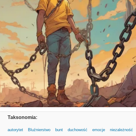
Taksonomia:
autorytet
Bluźnierstwo
bunt
duchowość
emocje
niezależność