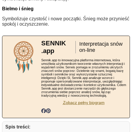
Bielmo i śnieg
Symbolizuje czystość i nowe początki. Śnieg może przynieść
spokój i oczyszczenie.
SENNIK
Interpretacja snów
.app
on-line
Sennik.app to innowacyjna platforma internetowa, która
umożliwia użytkownikom tworzenie własnych interpretacji i
wyjaśnień snów. Serwis pomaga w zrozumieniu ukrytych
znaczeń snów poprzez: Dzielenie się snami, bogatą bazę
symboli i senników oraz wykorzystanie sztucznej
inteligencji: Dzięki SI, Sennik.app analizuje wzorce i
proponuje spersonalizowane interpretacje, uwzględniając
indywidualne doświadczenia i kontekst użytkownika. Celem
Sennik.app jest dostarczenie narzędzi do głębszego
zrozumienia siebie poprzez analizę snów, łącząc
tradycyjną wiedzę z nowoczesną technologią.
Zobacz pełny biogram
Spis treści: