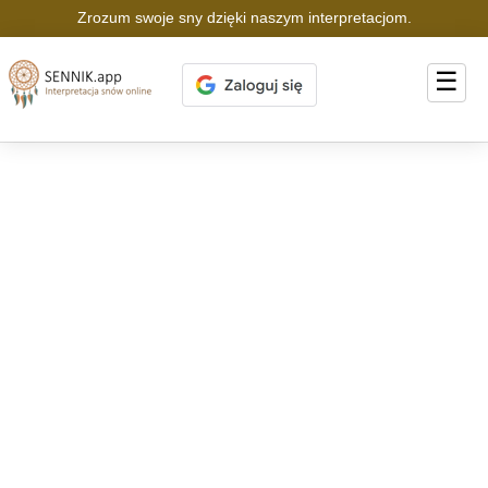
Zrozum swoje sny dzięki naszym interpretacjom.
☰