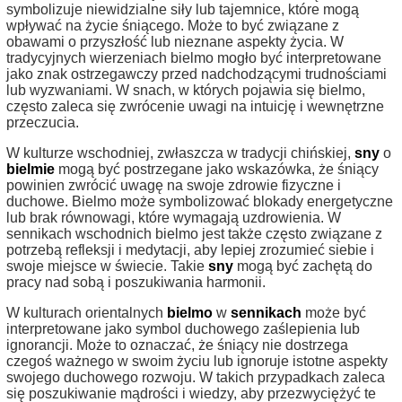
symbolizuje niewidzialne siły lub tajemnice, które mogą
wpływać na życie śniącego. Może to być związane z
obawami o przyszłość lub nieznane aspekty życia. W
tradycyjnych wierzeniach bielmo mogło być interpretowane
jako znak ostrzegawczy przed nadchodzącymi trudnościami
lub wyzwaniami. W snach, w których pojawia się bielmo,
często zaleca się zwrócenie uwagi na intuicję i wewnętrzne
przeczucia.
W kulturze wschodniej, zwłaszcza w tradycji chińskiej,
sny
o
bielmie
mogą być postrzegane jako wskazówka, że śniący
powinien zwrócić uwagę na swoje zdrowie fizyczne i
duchowe. Bielmo może symbolizować blokady energetyczne
lub brak równowagi, które wymagają uzdrowienia. W
sennikach wschodnich bielmo jest także często związane z
potrzebą refleksji i medytacji, aby lepiej zrozumieć siebie i
swoje miejsce w świecie. Takie
sny
mogą być zachętą do
pracy nad sobą i poszukiwania harmonii.
W kulturach orientalnych
bielmo
w
sennikach
może być
interpretowane jako symbol duchowego zaślepienia lub
ignorancji. Może to oznaczać, że śniący nie dostrzega
czegoś ważnego w swoim życiu lub ignoruje istotne aspekty
swojego duchowego rozwoju. W takich przypadkach zaleca
się poszukiwanie mądrości i wiedzy, aby przezwyciężyć te