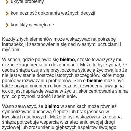
ukryte problemy
konieczność dokonania ważnych decyzji
konflikty wewnętrzne
Każdy z tych elementów może wskazywać na potrzebę
introspekcji i zastanowienia się nad własnymi uczuciami i
myślami.
W snach, gdzie pojawia się
bielmo
, często towarzyszy mu
uczucie zagubienia lub dezorientacji. Może to być sygnał, że
osoba śniąca czuje się przytłoczona sytuacją życiową lub że
nie jest w stanie dostrzec istotnych szczegółów, które mogą
pomóc w rozwiązaniu problemów. Sen o
bielmie
może być
także przypomnieniem o konieczności zwrócenia uwagi na
to, co jest naprawdę ważne w życiu i skoncentrowania się na
tym, co przynosi radość i spełnienie.
Warto zauważyć, że
bielmo
w sennikach może również
symbolizować duchową ślepotę lub brak jasności w
kwestiach duchowych. Może to być wskazówka, że osoba
śniąca potrzebuje wsparcia w znalezieniu swojej drogi
życiowej lub zrozumieniu głębszych aspektów swojego