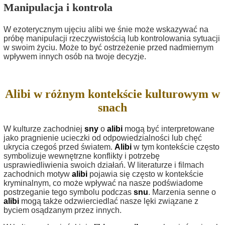
Manipulacja i kontrola
W ezoterycznym ujęciu alibi we śnie może wskazywać na
próbę manipulacji rzeczywistością lub kontrolowania sytuacji
w swoim życiu. Może to być ostrzeżenie przed nadmiernym
wpływem innych osób na twoje decyzje.
Alibi w różnym kontekście kulturowym w
snach
W kulturze zachodniej
sny
o
alibi
mogą być interpretowane
jako pragnienie ucieczki od odpowiedzialności lub chęć
ukrycia czegoś przed światem.
Alibi
w tym kontekście często
symbolizuje wewnętrzne konflikty i potrzebę
usprawiedliwienia swoich działań. W literaturze i filmach
zachodnich motyw
alibi
pojawia się często w kontekście
kryminalnym, co może wpływać na nasze podświadome
postrzeganie tego symbolu podczas
snu
. Marzenia senne o
alibi
mogą także odzwierciedlać nasze lęki związane z
byciem osądzanym przez innych.