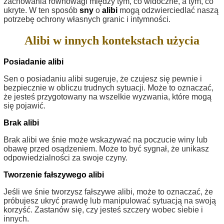
zachowania równowagi między tym, co widoczne, a tym, co
ukryte. W ten sposób
sny
o
alibi
mogą odzwierciedlać naszą
potrzebę ochrony własnych granic i intymności.
Alibi w innych kontekstach użycia
Posiadanie alibi
Sen o posiadaniu alibi sugeruje, że czujesz się pewnie i
bezpiecznie w obliczu trudnych sytuacji. Może to oznaczać,
że jesteś przygotowany na wszelkie wyzwania, które mogą
się pojawić.
Brak alibi
Brak alibi we śnie może wskazywać na poczucie winy lub
obawę przed osądzeniem. Może to być sygnał, że unikasz
odpowiedzialności za swoje czyny.
Tworzenie fałszywego alibi
Jeśli we śnie tworzysz fałszywe alibi, może to oznaczać, że
próbujesz ukryć prawdę lub manipulować sytuacją na swoją
korzyść. Zastanów się, czy jesteś szczery wobec siebie i
innych.