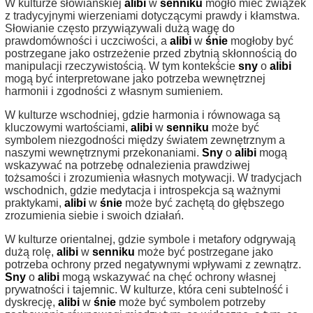
W kulturze słowiańskiej
alibi
w
senniku
mogło mieć związek
z tradycyjnymi wierzeniami dotyczącymi prawdy i kłamstwa.
Słowianie często przywiązywali dużą wagę do
prawdomówności i uczciwości, a
alibi
w
śnie
mogłoby być
postrzegane jako ostrzeżenie przed zbytnią skłonnością do
manipulacji rzeczywistością. W tym kontekście
sny
o
alibi
mogą być interpretowane jako potrzeba wewnętrznej
harmonii i zgodności z własnym sumieniem.
W kulturze wschodniej, gdzie harmonia i równowaga są
kluczowymi wartościami,
alibi
w
senniku
może być
symbolem niezgodności między światem zewnętrznym a
naszymi wewnętrznymi przekonaniami.
Sny
o
alibi
mogą
wskazywać na potrzebę odnalezienia prawdziwej
tożsamości i zrozumienia własnych motywacji. W tradycjach
wschodnich, gdzie medytacja i introspekcja są ważnymi
praktykami,
alibi
w
śnie
może być zachętą do głębszego
zrozumienia siebie i swoich działań.
W kulturze orientalnej, gdzie symbole i metafory odgrywają
dużą rolę,
alibi
w
senniku
może być postrzegane jako
potrzeba ochrony przed negatywnymi wpływami z zewnątrz.
Sny
o
alibi
mogą wskazywać na chęć ochrony własnej
prywatności i tajemnic. W kulturze, która ceni subtelność i
dyskrecję,
alibi
w
śnie
może być symbolem potrzeby