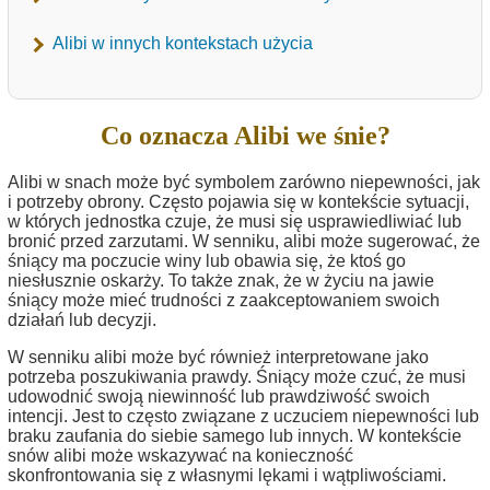
Alibi w innych kontekstach użycia
Co oznacza Alibi we śnie?
Alibi w snach może być symbolem zarówno niepewności, jak
i potrzeby obrony. Często pojawia się w kontekście sytuacji,
w których jednostka czuje, że musi się usprawiedliwiać lub
bronić przed zarzutami. W senniku, alibi może sugerować, że
śniący ma poczucie winy lub obawia się, że ktoś go
niesłusznie oskarży. To także znak, że w życiu na jawie
śniący może mieć trudności z zaakceptowaniem swoich
działań lub decyzji.
W senniku alibi może być również interpretowane jako
potrzeba poszukiwania prawdy. Śniący może czuć, że musi
udowodnić swoją niewinność lub prawdziwość swoich
intencji. Jest to często związane z uczuciem niepewności lub
braku zaufania do siebie samego lub innych. W kontekście
snów alibi może wskazywać na konieczność
skonfrontowania się z własnymi lękami i wątpliwościami.