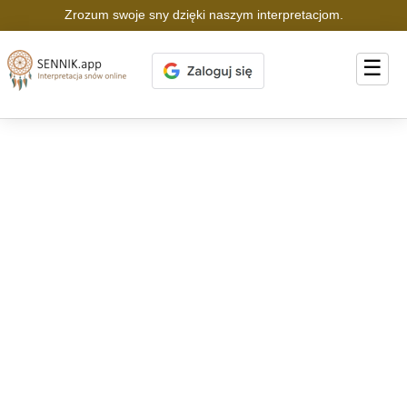
Zrozum swoje sny dzięki naszym interpretacjom.
☰