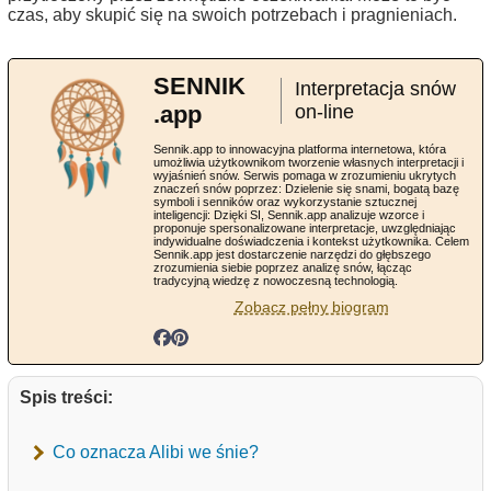
czas, aby skupić się na swoich potrzebach i pragnieniach.
SENNIK
Interpretacja snów
.app
on-line
Sennik.app to innowacyjna platforma internetowa, która
umożliwia użytkownikom tworzenie własnych interpretacji i
wyjaśnień snów. Serwis pomaga w zrozumieniu ukrytych
znaczeń snów poprzez: Dzielenie się snami, bogatą bazę
symboli i senników oraz wykorzystanie sztucznej
inteligencji: Dzięki SI, Sennik.app analizuje wzorce i
proponuje spersonalizowane interpretacje, uwzględniając
indywidualne doświadczenia i kontekst użytkownika. Celem
Sennik.app jest dostarczenie narzędzi do głębszego
zrozumienia siebie poprzez analizę snów, łącząc
tradycyjną wiedzę z nowoczesną technologią.
Zobacz pełny biogram
Spis treści:
Co oznacza Alibi we śnie?