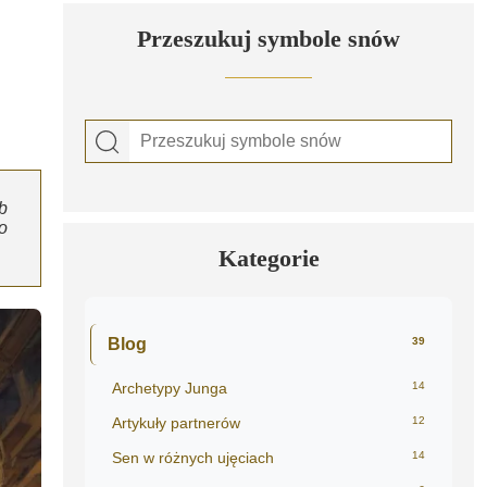
Przeszukuj symbole snów
b
o
Kategorie
Blog
39
Archetypy Junga
14
Artykuły partnerów
12
Sen w różnych ujęciach
14