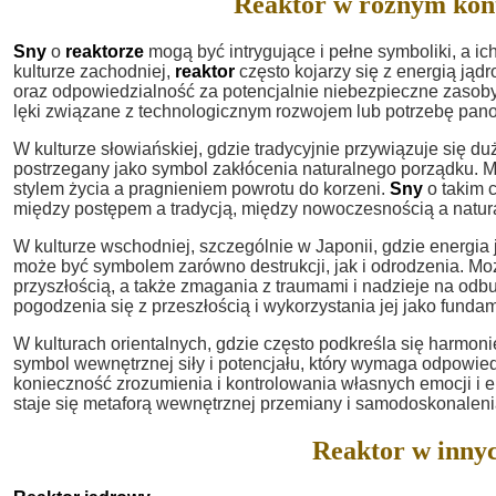
Reaktor w różnym kon
Sny
o
reaktorze
mogą być intrygujące i pełne symboliki, a ic
kulturze zachodniej,
reaktor
często kojarzy się z energią jąd
oraz odpowiedzialność za potencjalnie niebezpieczne zasoby
lęki związane z technologicznym rozwojem lub potrzebę panow
W kulturze słowiańskiej, gdzie tradycyjnie przywiązuje się duż
postrzegany jako symbol zakłócenia naturalnego porządku.
stylem życia a pragnieniem powrotu do korzeni.
Sny
o takim 
między postępem a tradycją, między nowoczesnością a natur
W kulturze wschodniej, szczególnie w Japonii, gdzie energia
może być symbolem zarówno destrukcji, jak i odrodzenia. Moż
przyszłością, a także zmagania z traumami i nadzieje na od
pogodzenia się z przeszłością i wykorzystania jej jako funda
W kulturach orientalnych, gdzie często podkreśla się harmon
symbol wewnętrznej siły i potencjału, który wymaga odpowi
konieczność zrozumienia i kontrolowania własnych emocji i en
staje się metaforą wewnętrznej przemiany i samodoskonaleni
Reaktor w innyc