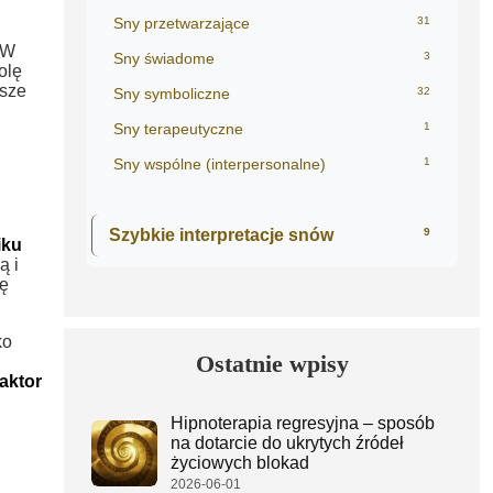
Sny przetwarzające
31
 W
Sny świadome
3
olę
sze
Sny symboliczne
32
Sny terapeutyczne
1
Sny wspólne (interpersonalne)
1
Szybkie interpretacje snów
9
iku
ą i
bę
ko
Ostatnie wpisy
aktor
Hipnoterapia regresyjna – sposób
na dotarcie do ukrytych źródeł
życiowych blokad
2026-06-01