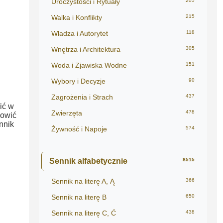
Uroczystości i Rytuały
205
Walka i Konflikty
215
Władza i Autorytet
118
Wnętrza i Architektura
305
Woda i Zjawiska Wodne
151
Wybory i Decyzje
90
Zagrożenia i Strach
437
ić w
Zwierzęta
478
nowić
nnik
Żywność i Napoje
574
Sennik alfabetycznie
8515
Sennik na literę A, Ą
366
Sennik na literę B
650
Sennik na literę C, Ć
438