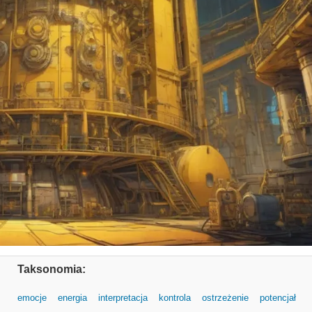
Taksonomia:
emocje
energia
interpretacja
kontrola
ostrzeżenie
potencjał