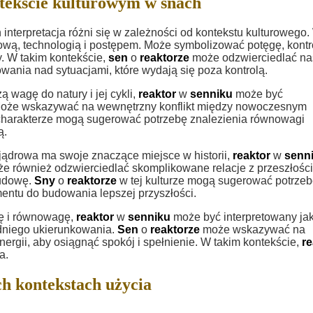
tekście kulturowym w snach
h interpretacja różni się w zależności od kontekstu kulturowego.
rową, technologią i postępem. Może symbolizować potęgę, kontr
. W takim kontekście,
sen
o
reaktorze
może odzwierciedlać na
ania nad sytuacjami, które wydają się poza kontrolą.
ą wagę do natury i jej cykli,
reaktor
w
senniku
może być
 Może wskazywać na wewnętrzny konflikt między nowoczesnym
charakterze mogą sugerować potrzebę znalezienia równowagi
ą.
 jądrowa ma swoje znaczące miejsce w historii,
reaktor
w
senn
e również odzwierciedlać skomplikowane relacje z przeszłości
budowę.
Sny
o
reaktorze
w tej kulturze mogą sugerować potrze
mentu do budowania lepszej przyszłości.
ię i równowagę,
reaktor
w
senniku
może być interpretowany ja
edniego ukierunkowania.
Sen
o
reaktorze
może wskazywać na
ergii, aby osiągnąć spokój i spełnienie. W takim kontekście,
re
a.
h kontekstach użycia