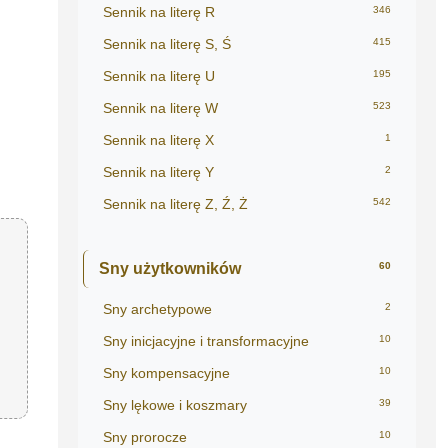
Sennik na literę R
346
Sennik na literę S, Ś
415
Sennik na literę U
195
Sennik na literę W
523
Sennik na literę X
1
Sennik na literę Y
2
Sennik na literę Z, Ź, Ż
542
Sny użytkowników
60
Sny archetypowe
2
Sny inicjacyjne i transformacyjne
10
Sny kompensacyjne
10
Sny lękowe i koszmary
39
Sny prorocze
10