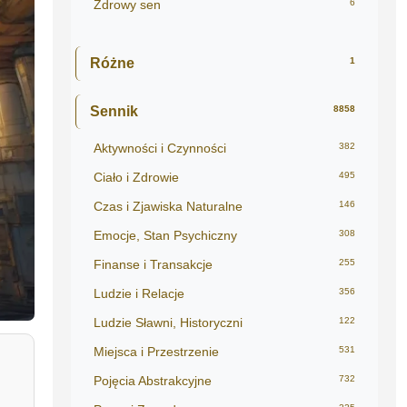
Zdrowy sen
6
Różne
1
Sennik
8858
Aktywności i Czynności
382
Ciało i Zdrowie
495
Czas i Zjawiska Naturalne
146
Emocje, Stan Psychiczny
308
Finanse i Transakcje
255
Ludzie i Relacje
356
Ludzie Sławni, Historyczni
122
Miejsca i Przestrzenie
531
Pojęcia Abstrakcyjne
732