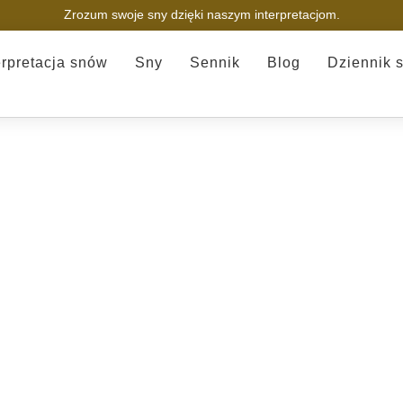
Zrozum swoje sny dzięki naszym interpretacjom.
erpretacja snów
Sny
Sennik
Blog
Dziennik 