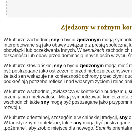
Zjedzony w różnym kon
W kulturze zachodniej
sny
o byciu
zjedzonym
mogą symbolizo
interpretowane są jako obawy związane z presją społeczną lu
obowiązki lub oczekiwania innych. W
sennikach
zachodnich 
tożsamości lub obaw przed dominacją innych osób w życiu ś
W kulturze słowiańskiej
sny
o byciu
zjedzonym
mogą mieć ró
być postrzegane jako ostrzeżenie przed niebezpieczeństwem
że taki sen wskazuje na konieczność ochrony przed złymi d
podkreślają potrzebę refleksji nad własnym życiem i relacjami
W kulturze wschodniej, zwłaszcza w kontekście buddyzmu,
s
przemijania i nietrwałości. Mogą symbolizować konieczność
wschodnich takie
sny
mogą być postrzegane jako przypomnien
rozwoju.
W kulturze orientalnej, szczególnie w chińskiej tradycji,
sny
o
W taoistycznym kontekście, takie
sny
mogą być postrzegane j
„pożerane”, aby zrobić miejsce dla nowego.
Senniki
orientalne