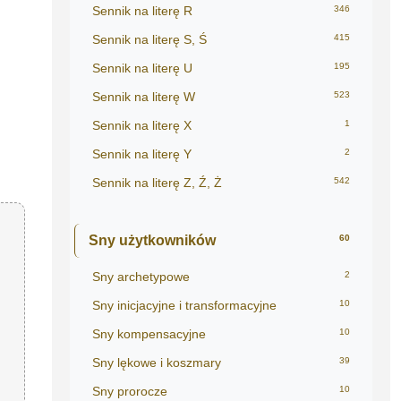
Sennik na literę R
346
Sennik na literę S, Ś
415
Sennik na literę U
195
Sennik na literę W
523
Sennik na literę X
1
Sennik na literę Y
2
Sennik na literę Z, Ź, Ż
542
Sny użytkowników
60
Sny archetypowe
2
Sny inicjacyjne i transformacyjne
10
Sny kompensacyjne
10
Sny lękowe i koszmary
39
Sny prorocze
10