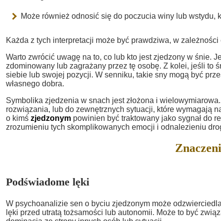
Może również odnosić się do poczucia winy lub wstydu, kt
Każda z tych interpretacji może być prawdziwa, w zależności
Warto zwrócić uwagę na to, co lub kto jest zjedzony w śnie. Je
zdominowany lub zagrażany przez tę osobę. Z kolei, jeśli to ś
siebie lub swojej pozycji. W senniku, takie sny mogą być p
własnego dobra.
Symbolika zjedzenia w snach jest złożona i wielowymiarowa.
rozwiązania, lub do zewnętrznych sytuacji, które wymagają na
o kimś
zjedzonym
powinien być traktowany jako sygnał do r
zrozumieniu tych skomplikowanych emocji i odnalezieniu dr
Znaczeni
Podświadome lęki
W psychoanalizie sen o byciu zjedzonym może odzwierciedl
lęki przed utratą tożsamości lub autonomii. Może to być zwi