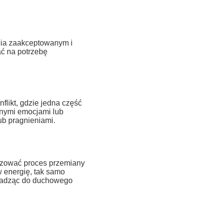
cia zaakceptowanym i
ć na potrzebę
likt, gdzie jedna część
udnymi emocjami lub
ub pragnieniami.
izować proces przemiany
 w energię, tak samo
wadząc do duchowego