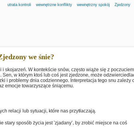
utrata kontroli
wewnętrzne konflikty
wewnętrzny spokój
Zjedzony
Zjedzony we śnie?
i i skojarzeń. W kontekście snów, często wiąże się z poczuciem
e. Sen, w którym ktoś lub coś jest zjedzone, może odzwierciedla
ki i problemy dnia codziennego. Interpretacja tego snu zależy 
oraz emocje towarzyszące śniącemu.
 relacji lub sytuacji, które nas przytłaczają.
 stary sposób życia jest 'zjadany’, by zrobić miejsce na coś