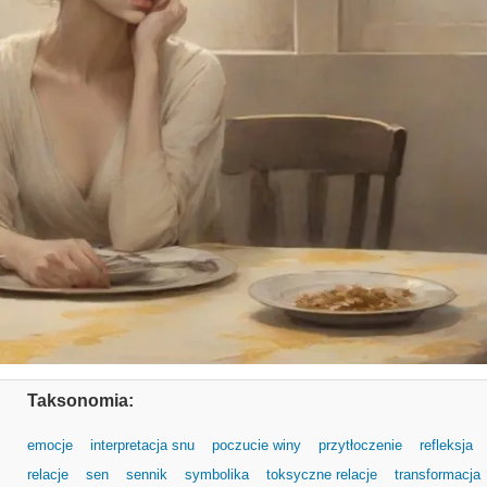
Taksonomia:
emocje
interpretacja snu
poczucie winy
przytłoczenie
refleksja
relacje
sen
sennik
symbolika
toksyczne relacje
transformacja