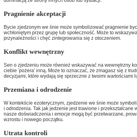
dominacją ze strony innych osób lub sytuacji.
Pragnienie akceptacji
Bycie zjedzonym we śnie może symbolizować pragnienie by
wchłoniętym przez grupę lub społeczność. Może to wskazywa
przynależności i chęć zintegrowania się z otoczeniem.
Konflikt wewnętrzny
Sen o zjedzeniu może również wskazywać na wewnętrzny konf
ciebie 'pożera’ inną. Może to oznaczać, że zmagasz się z tr
decyzjami, które wydają się sprzeczne z twoimi wartościami l
Przemiana i odrodzenie
W kontekście ezoterycznym, zjedzenie we śnie może symbol
i odrodzenia. Tak jak jedzenie jest trawione i przekształcane
nasze doświadczenia i emocje mogą być przetwarzane, pro
wzrostu i nowego początku.
Utrata kontroli