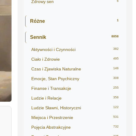
Zdrowy sen
6
Różne
1
Sennik
8858
Aktywności i Czynności
382
Ciało i Zdrowie
495
Czas i Zjawiska Naturalne
146
Emocje, Stan Psychiczny
308
Finanse i Transakcje
255
Ludzie i Relacje
356
Ludzie Sławni, Historyczni
122
Miejsca i Przestrzenie
531
Pojęcia Abstrakcyjne
732