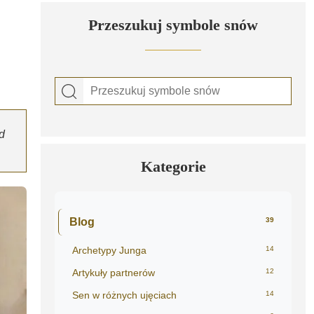
Przeszukuj symbole snów
d
Kategorie
Blog
39
Archetypy Junga
14
Artykuły partnerów
12
Sen w różnych ujęciach
14