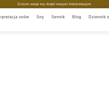
Zrozum swoje sny dzięki naszym interpretacjom.
erpretacja snów
Sny
Sennik
Blog
Dziennik 