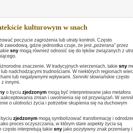
tekście kulturowym w snach
wać poczucie zagrożenia lub utraty kontroli. Często
b zawodową, gdzie jednostka czuje, że jest „pożerana” przez
takie
sny
mogą również odnosić się do lęków związanych z utra
niącego.
żnorodne znaczenie. W tradycyjnych wierzeniach, takie
sny
m
 lub nadchodzącymi trudnościami. W niektórych regionach wier
uchami lub negatywnymi wpływami.
Senniki
słowiańskie często
 z innymi.
ny
o byciu
zjedzonym
mogą być interpretowane jako metafora
 zaakceptowania zmian i uwolnienia się od przywiązań. W
senni
ie o ulotności życia i potrzebie skupienia się na duchowym
 byciu
zjedzonym
mogą symbolizować transformację i odrodzen
ako proces oczyszczania, w którym stare aspekty życia są
 często interpretują takie
sny
jako pozytywny znak przemiany i