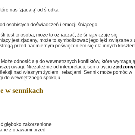
óre nas 'zjadają’ od środka.
 od osobistych doświadczeń i emocji śniącego.
śli jest to osoba, może to oznaczać, że śniący czuje się
niący jest zjadany, może to symbolizować jego lęki związane z 
rzestrogą przed nadmiernym poświęceniem się dla innych koszte
 Może odnosić się do wewnętrznych konfliktów, które wymagaj
szej uwagi. Niezależnie od interpretacji, sen o byciu
zjedzony
efleksji nad własnym życiem i relacjami. Sennik może pomóc w
ogi do wewnętrznego spokoju.
e w sennikach
ać głęboko zakorzenione
ązane z obawami przed