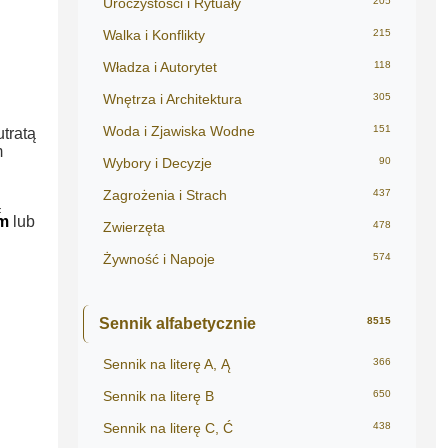
Uroczystości i Rytuały
205
Walka i Konflikty
215
Władza i Autorytet
118
Wnętrza i Architektura
305
Woda i Zjawiska Wodne
151
utratą
m
Wybory i Decyzje
90
Zagrożenia i Strach
437
ą
m
lub
Zwierzęta
478
Żywność i Napoje
574
Sennik alfabetycznie
8515
Sennik na literę A, Ą
366
Sennik na literę B
650
Sennik na literę C, Ć
438