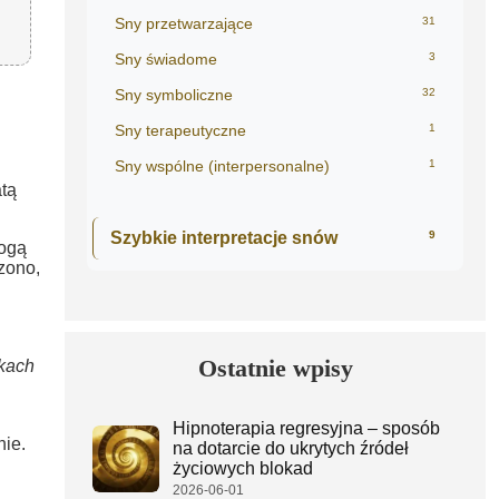
Sny przetwarzające
31
Sny świadome
3
Sny symboliczne
32
Sny terapeutyczne
1
Sny wspólne (interpersonalne)
1
tą
Szybkie interpretacje snów
9
ogą
zono,
Ostatnie wpisy
kach
Hipnoterapia regresyjna – sposób
ie.
na dotarcie do ukrytych źródeł
życiowych blokad
2026-06-01