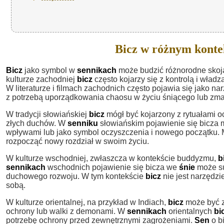
Bicz w różnym konte
Bicz
jako symbol w
sennikach
może budzić różnorodne skoja
kulturze zachodniej
bicz
często kojarzy się z kontrolą i wła
W literaturze i filmach zachodnich często pojawia się jako n
z potrzebą uporządkowania chaosu w życiu śniącego lub zma
W tradycji słowiańskiej
bicz
mógł być kojarzony z rytuałami 
złych duchów. W
senniku
słowiańskim pojawienie się bicza 
wpływami lub jako symbol oczyszczenia i nowego początku. Mo
rozpocząć nowy rozdział w swoim życiu.
W kulturze wschodniej, zwłaszcza w kontekście buddyzmu,
b
sennikach
wschodnich pojawienie się bicza we
śnie
może su
duchowego rozwoju. W tym kontekście
bicz
nie jest narzędz
sobą.
W kulturze orientalnej, na przykład w Indiach,
bicz
może być z
ochrony lub walki z demonami. W
sennikach
orientalnych
bi
potrzebę ochrony przed zewnętrznymi zagrożeniami.
Sen
o b