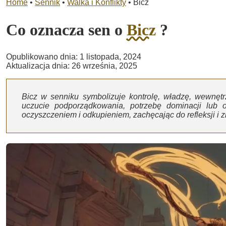
Home
•
Sennik
•
Walka i Konflikty
•
Bicz
Co oznacza sen o
Bicz
?
Opublikowano dnia: 1 listopada, 2024
Aktualizacja dnia: 26 września, 2025
Bicz w senniku symbolizuje kontrolę, władzę, wewnęt
uczucie podporządkowania, potrzebę dominacji lub o
oczyszczeniem i odkupieniem, zachęcając do refleksji i 