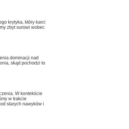
o krytyka, który karci
śmy zbyt surowi wobec
enia dominacji nad
enia, skąd pochodzi to
czenia. W kontekście
śmy w trakcie
 od starych nawyków i