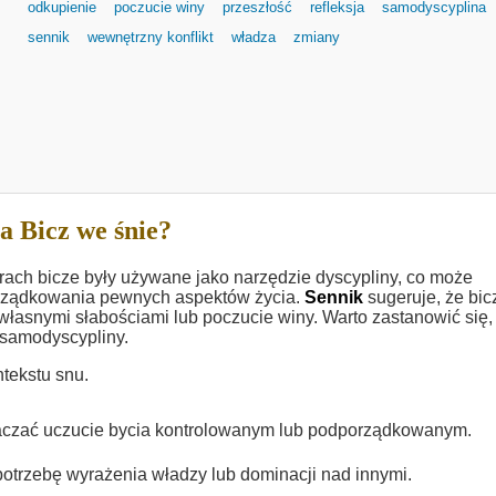
odkupienie
poczucie winy
przeszłość
refleksja
samodyscyplina
sennik
wewnętrzny konflikt
władza
zmiany
a Bicz we śnie?
urach bicze były używane jako narzędzie dyscypliny, co może
orządkowania pewnych aspektów życia.
Sennik
sugeruje, że bic
własnymi słabościami lub poczucie winy. Warto zastanowić się,
b samodyscypliny.
tekstu snu.
znaczać uczucie bycia kontrolowanym lub podporządkowanym.
potrzebę wyrażenia władzy lub dominacji nad innymi.