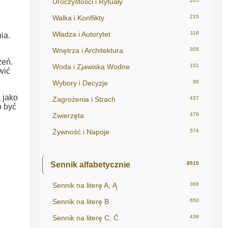
Uroczystości i Rytuały
205
Walka i Konflikty
215
Władza i Autorytet
118
ia.
Wnętrza i Architektura
305
zeń.
Woda i Zjawiska Wodne
151
wić
Wybory i Decyzje
90
 jako
Zagrożenia i Strach
437
o być
Zwierzęta
478
Żywność i Napoje
574
Sennik alfabetycznie
8515
Sennik na literę A, Ą
366
Sennik na literę B
650
Sennik na literę C, Ć
438