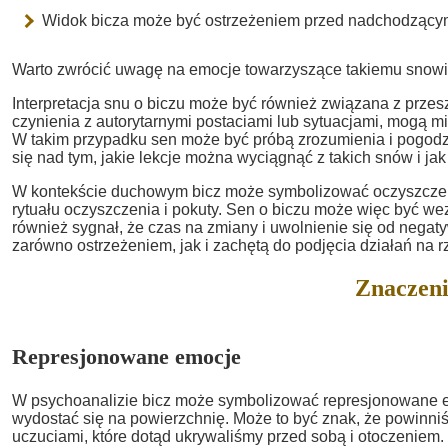
Widok bicza może być ostrzeżeniem przed nadchodzącymi 
Warto zwrócić uwagę na emocje towarzyszące takiemu snowi
Interpretacja snu o biczu może być również związana z przes
czynienia z autorytarnymi postaciami lub sytuacjami, mogą 
W takim przypadku sen może być próbą zrozumienia i pogodze
się nad tym, jakie lekcje można wyciągnąć z takich snów i 
W kontekście duchowym bicz może symbolizować oczyszczenie 
rytuału oczyszczenia i pokuty. Sen o biczu może więc być we
również sygnał, że czas na zmiany i uwolnienie się od nega
zarówno ostrzeżeniem, jak i zachętą do podjęcia działań na 
Znaczeni
Represjonowane emocje
W psychoanalizie bicz może symbolizować represjonowane e
wydostać się na powierzchnię. Może to być znak, że powinni
uczuciami, które dotąd ukrywaliśmy przed sobą i otoczeniem.