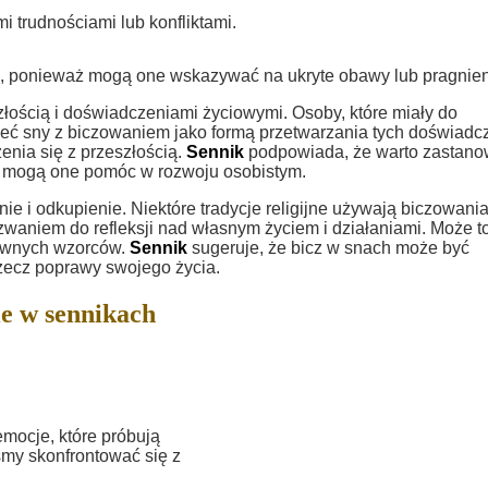
trudnościami lub konfliktami.
, ponieważ mogą one wskazywać na ukryte obawy lub pragnien
złością i doświadczeniami życiowymi. Osoby, które miały do
mieć sny z biczowaniem jako formą przetwarzania tych doświadc
nia się z przeszłością.
Sennik
podpowiada, że warto zastano
jak mogą one pomóc w rozwoju osobistym.
i odkupienie. Niektóre tradycje religijne używają biczowania
zwaniem do refleksji nad własnym życiem i działaniami. Może t
tywnych wzorców.
Sennik
sugeruje, że bicz w snach może być
rzecz poprawy swojego życia.
e w sennikach
mocje, które próbują
śmy skonfrontować się z