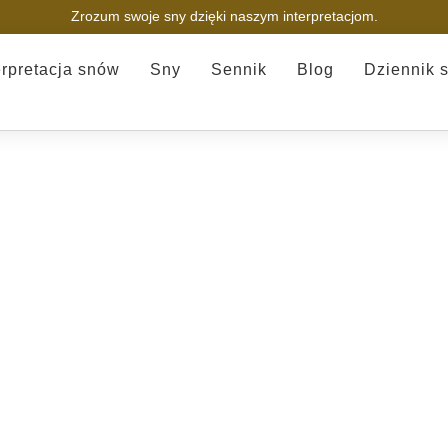
Zrozum swoje sny dzięki naszym interpretacjom.
erpretacja snów
Sny
Sennik
Blog
Dziennik 