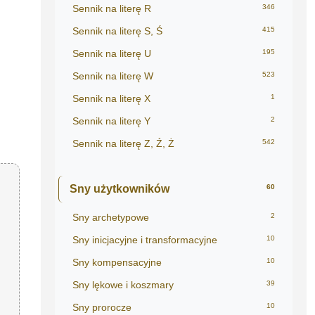
Sennik na literę R
346
Sennik na literę S, Ś
415
Sennik na literę U
195
Sennik na literę W
523
Sennik na literę X
1
Sennik na literę Y
2
Sennik na literę Z, Ź, Ż
542
Sny użytkowników
60
Sny archetypowe
2
Sny inicjacyjne i transformacyjne
10
Sny kompensacyjne
10
Sny lękowe i koszmary
39
Sny prorocze
10