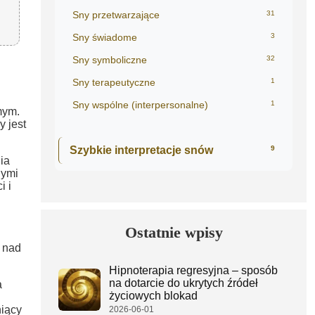
Sny przetwarzające
31
Sny świadome
3
Sny symboliczne
32
Sny terapeutyczne
1
Sny wspólne (interpersonalne)
1
mym.
y jest
Szybkie interpretacje snów
9
ia
nymi
i i
Ostatnie wpisy
 nad
Hipnoterapia regresyjna – sposób
na dotarcie do ukrytych źródeł
a
życiowych blokad
niący
2026-06-01