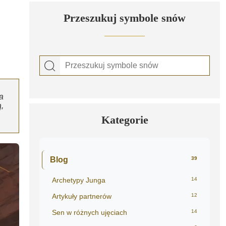
Przeszukuj symbole snów
a
,
Kategorie
Blog
39
Archetypy Junga
14
Artykuły partnerów
12
Sen w różnych ujęciach
14