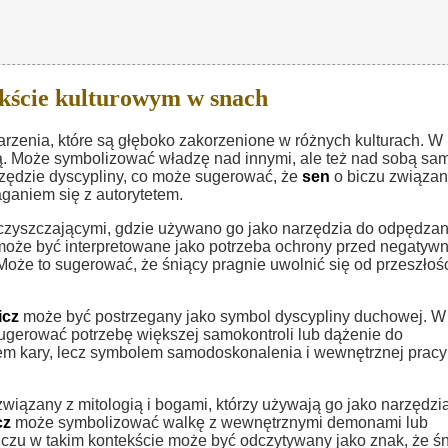
kście kulturowym w snach
rzenia, które są głęboko zakorzenione w różnych kulturach. W
dzą. Może symbolizować władzę nad innymi, ale też nad sobą sa
arzędzie dyscypliny, co może sugerować, że
sen
o biczu związan
ganiem się z autorytetem.
oczyszczającymi, gdzie używano go jako narzędzia do odpędzan
może być interpretowane jako potrzeba ochrony przed negatyw
że to sugerować, że śniący pragnie uwolnić się od przeszłośc
icz
może być postrzegany jako symbol dyscypliny duchowej. W
gerować potrzebę większej samokontroli lub dążenie do
iem kary, lecz symbolem samodoskonalenia i wewnętrznej pracy
wiązany z mitologią i bogami, którzy używają go jako narzędzi
cz
może symbolizować walkę z wewnętrznymi demonami lub
iczu w takim kontekście może być odczytywany jako znak, że ś