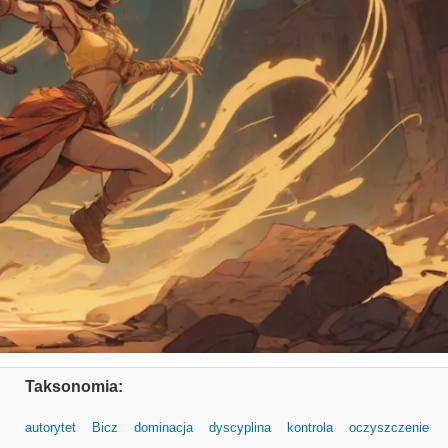
Taksonomia:
autorytet
Bicz
dominacja
dyscyplina
kontrola
oczyszczenie