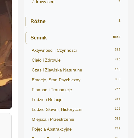
Zdrowy sen
6
Różne
1
Sennik
8858
Aktywności i Czynności
382
Ciało i Zdrowie
495
Czas i Zjawiska Naturalne
146
Emocje, Stan Psychiczny
308
Finanse i Transakcje
255
Ludzie i Relacje
356
Ludzie Sławni, Historyczni
122
Miejsca i Przestrzenie
531
Pojęcia Abstrakcyjne
732