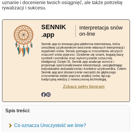
uznanie i docenienie twoich osiągnięć, ale także potrzebę
rywalizacji i sukcesu.
SENNIK
Interpretacja snów
.app
on-line
Sennik.app to innowacyjna platforma internetowa, która
umożliwia użytkownikom tworzenie własnych interpretacji i
wyjaśnień snów. Serwis pomaga w zrozumieniu ukrytych
znaczeń snów poprzez: Dzielenie się snami, bogatą bazę
symboli i senników oraz wykorzystanie sztucznej
inteligencji: Dzięki SI, Sennik.app analizuje wzorce i
proponuje spersonalizowane interpretacje, uwzględniając
indywidualne doświadczenia i kontekst użytkownika. Celem
Sennik.app jest dostarczenie narzędzi do głębszego
zrozumienia siebie poprzez analizę snów, łącząc
tradycyjną wiedzę z nowoczesną technologią.
Zobacz pełny biogram
Spis treści:
Co oznacza Uroczystość we śnie?