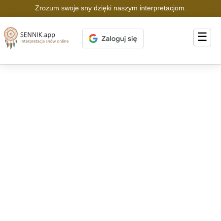
Zrozum swoje sny dzięki naszym interpretacjom.
☰