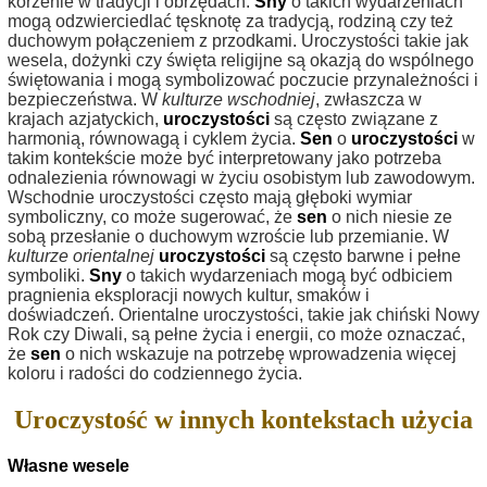
korzenie w tradycji i obrzędach.
Sny
o takich wydarzeniach
mogą odzwierciedlać tęsknotę za tradycją, rodziną czy też
duchowym połączeniem z przodkami. Uroczystości takie jak
wesela, dożynki czy święta religijne są okazją do wspólnego
świętowania i mogą symbolizować poczucie przynależności i
bezpieczeństwa. W
kulturze wschodniej
, zwłaszcza w
krajach azjatyckich,
uroczystości
są często związane z
harmonią, równowagą i cyklem życia.
Sen
o
uroczystości
w
takim kontekście może być interpretowany jako potrzeba
odnalezienia równowagi w życiu osobistym lub zawodowym.
Wschodnie uroczystości często mają głęboki wymiar
symboliczny, co może sugerować, że
sen
o nich niesie ze
sobą przesłanie o duchowym wzroście lub przemianie. W
kulturze orientalnej
uroczystości
są często barwne i pełne
symboliki.
Sny
o takich wydarzeniach mogą być odbiciem
pragnienia eksploracji nowych kultur, smaków i
doświadczeń. Orientalne uroczystości, takie jak chiński Nowy
Rok czy Diwali, są pełne życia i energii, co może oznaczać,
że
sen
o nich wskazuje na potrzebę wprowadzenia więcej
koloru i radości do codziennego życia.
Uroczystość w innych kontekstach użycia
Własne wesele