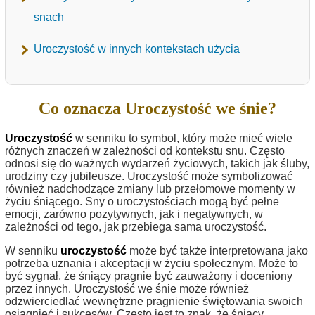
snach
Uroczystość w innych kontekstach użycia
Co oznacza Uroczystość we śnie?
Uroczystość
w senniku to symbol, który może mieć wiele
różnych znaczeń w zależności od kontekstu snu. Często
odnosi się do ważnych wydarzeń życiowych, takich jak śluby,
urodziny czy jubileusze. Uroczystość może symbolizować
również nadchodzące zmiany lub przełomowe momenty w
życiu śniącego. Sny o uroczystościach mogą być pełne
emocji, zarówno pozytywnych, jak i negatywnych, w
zależności od tego, jak przebiega sama uroczystość.
W senniku
uroczystość
może być także interpretowana jako
potrzeba uznania i akceptacji w życiu społecznym. Może to
być sygnał, że śniący pragnie być zauważony i doceniony
przez innych. Uroczystość we śnie może również
odzwierciedlać wewnętrzne pragnienie świętowania swoich
osiągnięć i sukcesów. Często jest to znak, że śniący