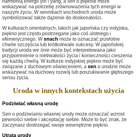
harmonią energii yin i yang, a
sen
o pięknie może
wskazywać na potrzebę zrównoważenia tych energii w
naszym życiu. W sennikach wschodnich uroda może
symbolizować także dążenie do doskonałości.
W kulturach orientalnych, takich jak japońska czy indyjska,
piękno jest często postrzegane jako coś ulotnego i
efemerycznego. W
snach
może to oznaczać przelotne
chwile szczęścia lub krótkotrwałe sukcesy. W japońskiej
tradycji uroda we
śnie
może być interpretowana jako
przypomnienie o nietrwałości życia i konieczności cieszenia
się każdą chwilą. W kulturze indyjskiej piękno może być
związane z duchowym oświeceniem, a
sen
o urodzie może
wskazywać na duchowy rozwój lub poszukiwanie głębszego
sensu życia.
Uroda w innych kontekstach użycia
Podziwiać własną urodę
Sen o podziwianiu własnej urody może oznaczać wzrost
pewności siebie i akceptację siebie. Może to być znak, że
zaczynasz dostrzegać swoje wewnętrzne piękno.
Utrata urody