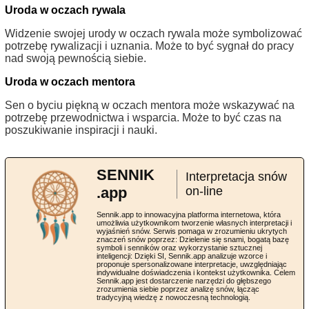
Uroda w oczach rywala
Widzenie swojej urody w oczach rywala może symbolizować
potrzebę rywalizacji i uznania. Może to być sygnał do pracy
nad swoją pewnością siebie.
Uroda w oczach mentora
Sen o byciu piękną w oczach mentora może wskazywać na
potrzebę przewodnictwa i wsparcia. Może to być czas na
poszukiwanie inspiracji i nauki.
SENNIK
Interpretacja snów
.app
on-line
Sennik.app to innowacyjna platforma internetowa, która
umożliwia użytkownikom tworzenie własnych interpretacji i
wyjaśnień snów. Serwis pomaga w zrozumieniu ukrytych
znaczeń snów poprzez: Dzielenie się snami, bogatą bazę
symboli i senników oraz wykorzystanie sztucznej
inteligencji: Dzięki SI, Sennik.app analizuje wzorce i
proponuje spersonalizowane interpretacje, uwzględniając
indywidualne doświadczenia i kontekst użytkownika. Celem
Sennik.app jest dostarczenie narzędzi do głębszego
zrozumienia siebie poprzez analizę snów, łącząc
tradycyjną wiedzę z nowoczesną technologią.