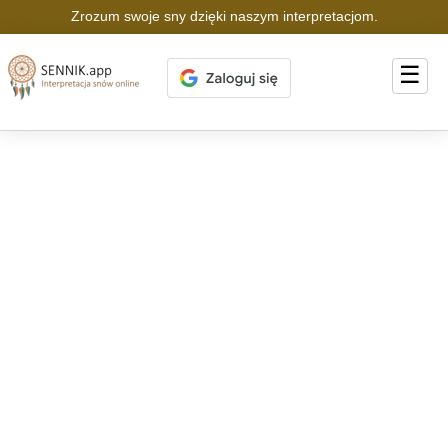
Zrozum swoje sny dzięki naszym interpretacjom.
☰