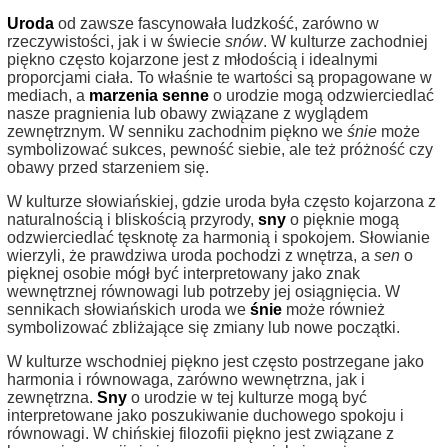
Uroda
od zawsze fascynowała ludzkość, zarówno w
rzeczywistości, jak i w świecie
snów
. W kulturze zachodniej
piękno często kojarzone jest z młodością i idealnymi
proporcjami ciała. To właśnie te wartości są propagowane w
mediach, a
marzenia senne
o urodzie mogą odzwierciedlać
nasze pragnienia lub obawy związane z wyglądem
zewnętrznym. W senniku zachodnim piękno we
śnie
może
symbolizować sukces, pewność siebie, ale też próżność czy
obawy przed starzeniem się.
W kulturze słowiańskiej, gdzie uroda była często kojarzona z
naturalnością i bliskością przyrody,
sny
o pięknie mogą
odzwierciedlać tęsknotę za harmonią i spokojem. Słowianie
wierzyli, że prawdziwa uroda pochodzi z wnętrza, a
sen
o
pięknej osobie mógł być interpretowany jako znak
wewnętrznej równowagi lub potrzeby jej osiągnięcia. W
sennikach słowiańskich uroda we
śnie
może również
symbolizować zbliżające się zmiany lub nowe początki.
W kulturze wschodniej piękno jest często postrzegane jako
harmonia i równowaga, zarówno wewnętrzna, jak i
zewnętrzna.
Sny
o urodzie w tej kulturze mogą być
interpretowane jako poszukiwanie duchowego spokoju i
równowagi. W chińskiej filozofii piękno jest związane z