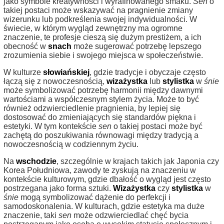
jako symbole kreatywności i wyrafinowanego smaku.
Sen
o
takiej postaci może wskazywać na pragnienie zmiany
wizerunku lub podkreślenia swojej indywidualności. W
świecie, w którym wygląd zewnętrzny ma ogromne
znaczenie, te profesje cieszą się dużym prestiżem, a ich
obecność w
snach
może sugerować potrzebę lepszego
zrozumienia siebie i swojego miejsca w społeczeństwie.
W kulturze
słowiańskiej
, gdzie tradycje i obyczaje często
łączą się z nowoczesnością,
wizażystka
lub
stylistka
w
śnie
może symbolizować potrzebę harmonii między dawnymi
wartościami a współczesnym stylem życia. Może to być
również odzwierciedlenie pragnienia, by lepiej się
dostosować do zmieniających się standardów piękna i
estetyki. W tym kontekście
sen
o takiej postaci może być
zachętą do poszukiwania równowagi między tradycją a
nowoczesnością w codziennym życiu.
Na
wschodzie
, szczególnie w krajach takich jak Japonia czy
Korea Południowa, zawody te zyskują na znaczeniu w
kontekście kulturowym, gdzie dbałość o wygląd jest często
postrzegana jako forma sztuki.
Wizażystka
czy
stylistka
w
śnie
mogą symbolizować dążenie do perfekcji i
samodoskonalenia. W kulturach, gdzie estetyka ma duże
znaczenie, taki
sen
może odzwierciedlać chęć bycia