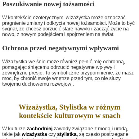
Poszukiwanie nowej tożsamości
W kontekście ezoterycznym, wizażystka może oznaczać
pragnienie zmiany i odkrycia nowej tożsamości. Może to być
sygnał, że chcesz porzucić stare nawyki i zacząć życie na
nowo, z nowym podejściem i spojrzeniem na świat.
Ochrona przed negatywnymi wpływami
Wizażystka we śnie może również pełnić rolę ochronną,
pomagając śniącemu odrzucić negatywne wpływy i
zewnętrzne presje. To symboliczne przypomnienie, że masz
moc, by chronić swoje wnętrze przed tym, co nie służy
twojemu duchowemu rozwojowi.
Wizażystka, Stylistka w różnym
kontekście kulturowym w snach
W kulturze
zachodniej
zawody związane z modą i urodą,
takie jak
wizażystka
czy
stylistka
, są często postrzegane