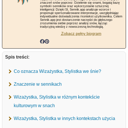
znaczeń snów poprzez: Dzielenie się snami, bogatą bazę
symboli i senników oraz wykorzystanie sztucznej
inteligencji: Dzięki SI, Sennik.app analizuje wzorce i
proponuje spersonalizowane interpretacje, uwzględniając
indywidualne doświadczenia i kontekst użytkownika. Celem
Sennik.app jest dostarczenie narzędzi do głębszego
zrozumienia siebie poprzez analizę snów, łącząc
tradycyjną wiedzę z nowoczesną technologią.
Zobacz pełny biogram
Spis treści:
Co oznacza Wizażystka, Stylistka we śnie?
Znaczenie w sennikach
Wizażystka, Stylistka w różnym kontekście
kulturowym w snach
Wizażystka, Stylistka w innych kontekstach użycia