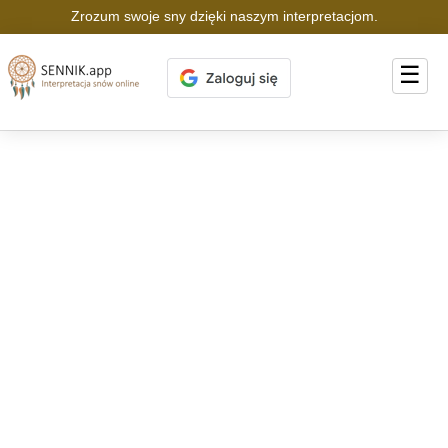
Zrozum swoje sny dzięki naszym interpretacjom.
☰