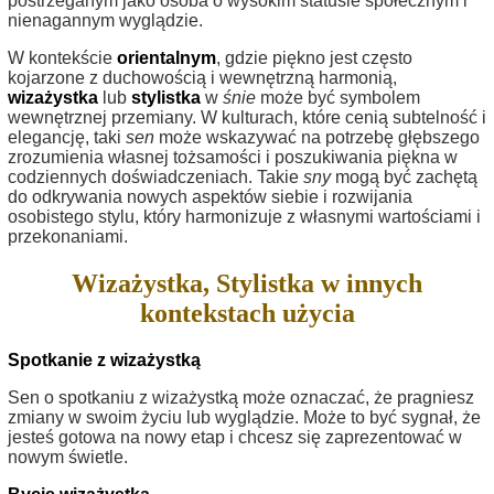
postrzeganym jako osoba o wysokim statusie społecznym i
nienagannym wyglądzie.
W kontekście
orientalnym
, gdzie piękno jest często
kojarzone z duchowością i wewnętrzną harmonią,
wizażystka
lub
stylistka
w
śnie
może być symbolem
wewnętrznej przemiany. W kulturach, które cenią subtelność i
elegancję, taki
sen
może wskazywać na potrzebę głębszego
zrozumienia własnej tożsamości i poszukiwania piękna w
codziennych doświadczeniach. Takie
sny
mogą być zachętą
do odkrywania nowych aspektów siebie i rozwijania
osobistego stylu, który harmonizuje z własnymi wartościami i
przekonaniami.
Wizażystka, Stylistka w innych
kontekstach użycia
Spotkanie z wizażystką
Sen o spotkaniu z wizażystką może oznaczać, że pragniesz
zmiany w swoim życiu lub wyglądzie. Może to być sygnał, że
jesteś gotowa na nowy etap i chcesz się zaprezentować w
nowym świetle.