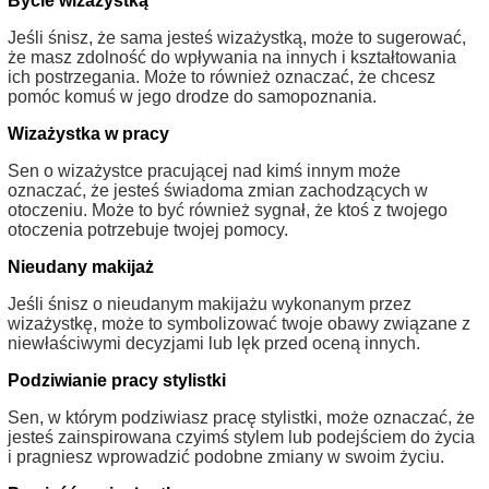
Bycie wizażystką
Jeśli śnisz, że sama jesteś wizażystką, może to sugerować,
że masz zdolność do wpływania na innych i kształtowania
ich postrzegania. Może to również oznaczać, że chcesz
pomóc komuś w jego drodze do samopoznania.
Wizażystka w pracy
Sen o wizażystce pracującej nad kimś innym może
oznaczać, że jesteś świadoma zmian zachodzących w
otoczeniu. Może to być również sygnał, że ktoś z twojego
otoczenia potrzebuje twojej pomocy.
Nieudany makijaż
Jeśli śnisz o nieudanym makijażu wykonanym przez
wizażystkę, może to symbolizować twoje obawy związane z
niewłaściwymi decyzjami lub lęk przed oceną innych.
Podziwianie pracy stylistki
Sen, w którym podziwiasz pracę stylistki, może oznaczać, że
jesteś zainspirowana czyimś stylem lub podejściem do życia
i pragniesz wprowadzić podobne zmiany w swoim życiu.