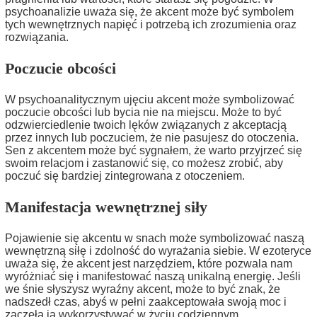
psychoanalizie uważa się, że akcent może być symbolem
tych wewnętrznych napięć i potrzebą ich zrozumienia oraz
rozwiązania.
Poczucie obcości
W psychoanalitycznym ujęciu akcent może symbolizować
poczucie obcości lub bycia nie na miejscu. Może to być
odzwierciedlenie twoich lęków związanych z akceptacją
przez innych lub poczuciem, że nie pasujesz do otoczenia.
Sen z akcentem może być sygnałem, że warto przyjrzeć się
swoim relacjom i zastanowić się, co możesz zrobić, aby
poczuć się bardziej zintegrowana z otoczeniem.
Manifestacja wewnętrznej siły
Pojawienie się akcentu w snach może symbolizować naszą
wewnętrzną siłę i zdolność do wyrażania siebie. W ezoteryce
uważa się, że akcent jest narzędziem, które pozwala nam
wyróżniać się i manifestować naszą unikalną energię. Jeśli
we śnie słyszysz wyraźny akcent, może to być znak, że
nadszedł czas, abyś w pełni zaakceptowała swoją moc i
zaczęła ją wykorzystywać w życiu codziennym.