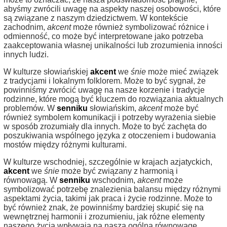
abyśmy zwrócili uwagę na aspekty naszej osobowości, które
są związane z naszym dziedzictwem. W kontekście
zachodnim,
akcent
może również symbolizować różnice i
odmienność, co może być interpretowane jako potrzeba
zaakceptowania własnej unikalności lub zrozumienia inności
innych ludzi.
W kulturze słowiańskiej
akcent
we
śnie
może mieć związek
z tradycjami i lokalnym folklorem. Może to być sygnał, że
powinniśmy zwrócić uwagę na nasze korzenie i tradycje
rodzinne, które mogą być kluczem do rozwiązania aktualnych
problemów. W
senniku
słowiańskim,
akcent
może być
również symbolem komunikacji i potrzeby wyrażenia siebie
w sposób zrozumiały dla innych. Może to być zachęta do
poszukiwania wspólnego języka z otoczeniem i budowania
mostów między różnymi kulturami.
W kulturze wschodniej, szczególnie w krajach azjatyckich,
akcent
we
śnie
może być związany z harmonią i
równowagą. W
senniku
wschodnim,
akcent
może
symbolizować potrzebę znalezienia balansu między różnymi
aspektami życia, takimi jak praca i życie rodzinne. Może to
być również znak, że powinniśmy bardziej skupić się na
wewnętrznej harmonii i zrozumieniu, jak różne elementy
naszego życia wpływają na naszą ogólną równowagę