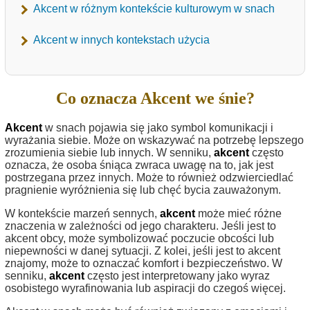
Akcent w różnym kontekście kulturowym w snach
Akcent w innych kontekstach użycia
Co oznacza Akcent we śnie?
Akcent
w snach pojawia się jako symbol komunikacji i
wyrażania siebie. Może on wskazywać na potrzebę lepszego
zrozumienia siebie lub innych. W senniku,
akcent
często
oznacza, że osoba śniąca zwraca uwagę na to, jak jest
postrzegana przez innych. Może to również odzwierciedlać
pragnienie wyróżnienia się lub chęć bycia zauważonym.
W kontekście marzeń sennych,
akcent
może mieć różne
znaczenia w zależności od jego charakteru. Jeśli jest to
akcent obcy, może symbolizować poczucie obcości lub
niepewności w danej sytuacji. Z kolei, jeśli jest to akcent
znajomy, może to oznaczać komfort i bezpieczeństwo. W
senniku,
akcent
często jest interpretowany jako wyraz
osobistego wyrafinowania lub aspiracji do czegoś więcej.