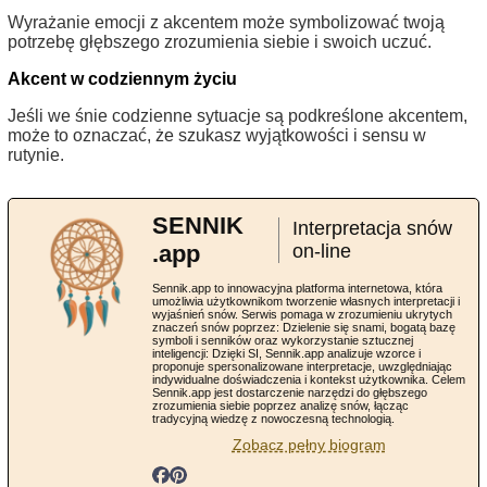
Wyrażanie emocji z akcentem może symbolizować twoją
potrzebę głębszego zrozumienia siebie i swoich uczuć.
Akcent w codziennym życiu
Jeśli we śnie codzienne sytuacje są podkreślone akcentem,
może to oznaczać, że szukasz wyjątkowości i sensu w
rutynie.
SENNIK
Interpretacja snów
.app
on-line
Sennik.app to innowacyjna platforma internetowa, która
umożliwia użytkownikom tworzenie własnych interpretacji i
wyjaśnień snów. Serwis pomaga w zrozumieniu ukrytych
znaczeń snów poprzez: Dzielenie się snami, bogatą bazę
symboli i senników oraz wykorzystanie sztucznej
inteligencji: Dzięki SI, Sennik.app analizuje wzorce i
proponuje spersonalizowane interpretacje, uwzględniając
indywidualne doświadczenia i kontekst użytkownika. Celem
Sennik.app jest dostarczenie narzędzi do głębszego
zrozumienia siebie poprzez analizę snów, łącząc
tradycyjną wiedzę z nowoczesną technologią.
Zobacz pełny biogram