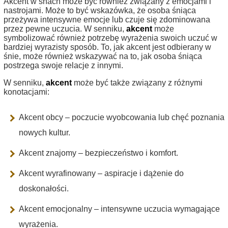
Akcent w snach może być również związany z emocjami i
nastrojami. Może to być wskazówka, że osoba śniąca
przeżywa intensywne emocje lub czuje się zdominowana
przez pewne uczucia. W senniku,
akcent
może
symbolizować również potrzebę wyrażenia swoich uczuć w
bardziej wyrazisty sposób. To, jak akcent jest odbierany w
śnie, może również wskazywać na to, jak osoba śniąca
postrzega swoje relacje z innymi.
W senniku,
akcent
może być także związany z różnymi
konotacjami:
Akcent obcy – poczucie wyobcowania lub chęć poznania
nowych kultur.
Akcent znajomy – bezpieczeństwo i komfort.
Akcent wyrafinowany – aspiracje i dążenie do
doskonałości.
Akcent emocjonalny – intensywne uczucia wymagające
wyrażenia.