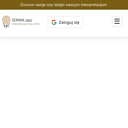
Zrozum swoje sny dzięki naszym interpretacjom.
☰