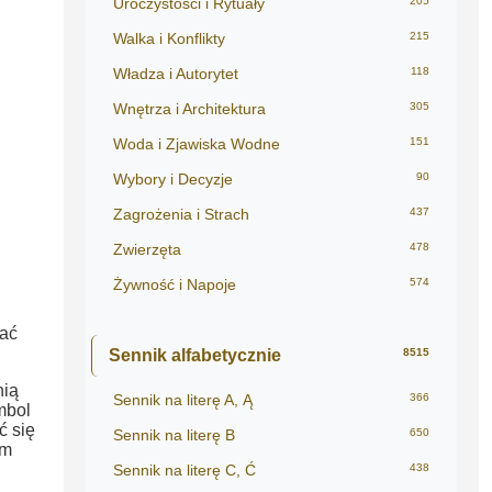
Uroczystości i Rytuały
205
Walka i Konflikty
215
Władza i Autorytet
118
Wnętrza i Architektura
305
Woda i Zjawiska Wodne
151
Wybory i Decyzje
90
Zagrożenia i Strach
437
Zwierzęta
478
Żywność i Napoje
574
wać
Sennik alfabetycznie
8515
nią
Sennik na literę A, Ą
366
mbol
ć się
Sennik na literę B
650
ym
Sennik na literę C, Ć
438