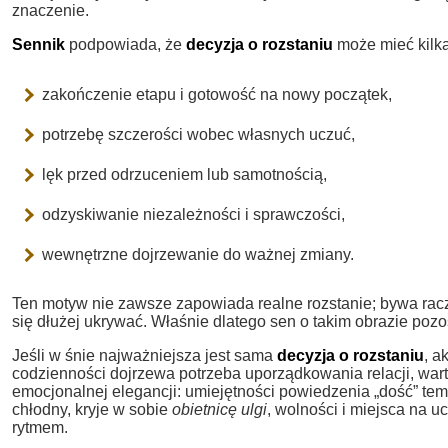
znaczenie.
Sennik
podpowiada, że
decyzja o rozstaniu
może mieć kilka
zakończenie etapu i gotowość na nowy początek,
potrzebę szczerości wobec własnych uczuć,
lęk przed odrzuceniem lub samotnością,
odzyskiwanie niezależności i sprawczości,
wewnętrzne dojrzewanie do ważnej zmiany.
Ten motyw nie zawsze zapowiada realne rozstanie; bywa racz
się dłużej ukrywać. Właśnie dlatego sen o takim obrazie pozost
Jeśli w śnie najważniejsza jest sama
decyzja o rozstaniu
, a
codzienności dojrzewa potrzeba uporządkowania relacji, wart
emocjonalnej elegancji: umiejętności powiedzenia „dość” tem
chłodny, kryje w sobie
obietnicę ulgi
, wolności i miejsca na 
rytmem.