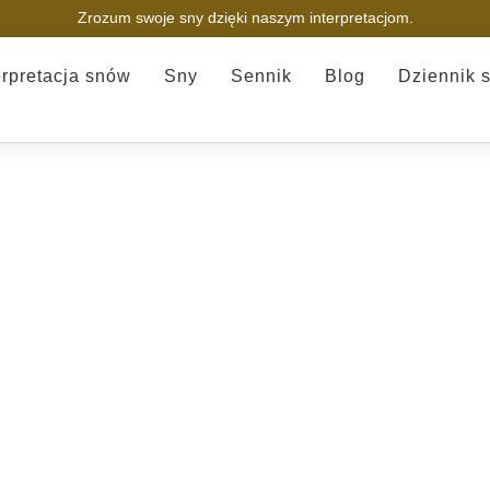
Zrozum swoje sny dzięki naszym interpretacjom.
erpretacja snów
Sny
Sennik
Blog
Dziennik 