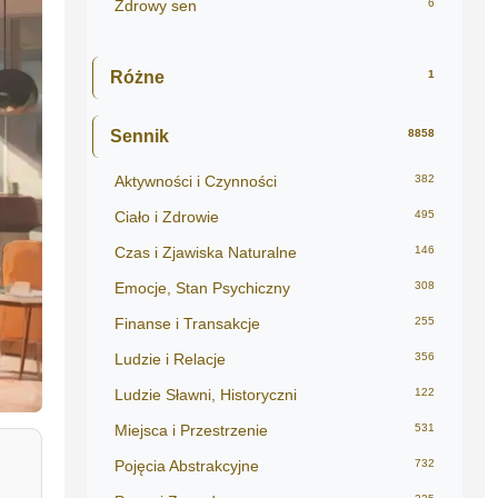
Zdrowy sen
6
Różne
1
Sennik
8858
Aktywności i Czynności
382
Ciało i Zdrowie
495
Czas i Zjawiska Naturalne
146
Emocje, Stan Psychiczny
308
Finanse i Transakcje
255
Ludzie i Relacje
356
Ludzie Sławni, Historyczni
122
Miejsca i Przestrzenie
531
Pojęcia Abstrakcyjne
732