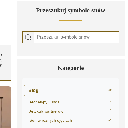
Przeszukuj symbole snów
o
,
y
Kategorie
Blog
39
Archetypy Junga
14
Artykuły partnerów
12
Sen w różnych ujęciach
14