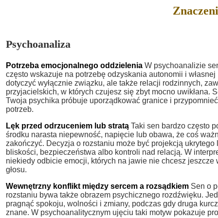
Znaczeni
Psychoanaliza
Potrzeba emocjonalnego oddzielenia
W psychoanalizie sen 
często wskazuje na potrzebę odzyskania autonomii i własnej 
dotyczyć wyłącznie związku, ale także relacji rodzinnych, z
przyjacielskich, w których czujesz się zbyt mocno uwikłana. 
Twoja psychika próbuje uporządkować granice i przypomnieć
potrzeb.
Lęk przed odrzuceniem lub stratą
Taki sen bardzo często p
środku narasta niepewność, napięcie lub obawa, że coś waż
zakończyć. Decyzja o rozstaniu może być projekcją ukrytego l
bliskości, bezpieczeństwa albo kontroli nad relacją. W interpr
niekiedy odbicie emocji, których na jawie nie chcesz jeszcze
głosu.
Wewnętrzny konflikt między sercem a rozsądkiem
Sen o po
rozstaniu bywa także obrazem psychicznego rozdźwięku. Je
pragnąć spokoju, wolności i zmiany, podczas gdy druga kurcz
znane. W psychoanalitycznym ujęciu taki motyw pokazuje pr