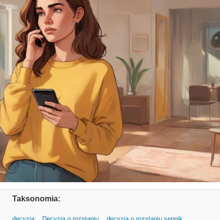
Taksonomia:
decyzja
Decyzja o rozstaniu
decyzja o rozstaniu sennik