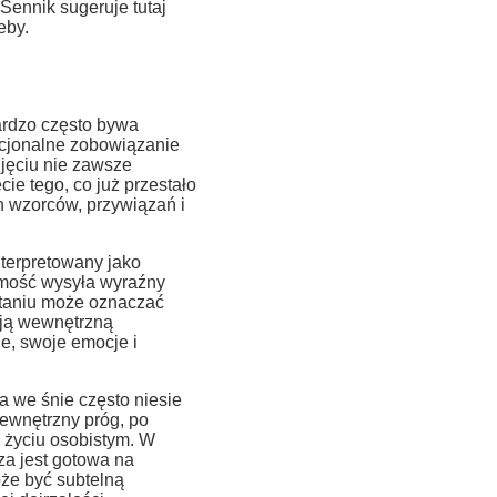
Sennik sugeruje tutaj
eby.
ardzo często bywa
ocjonalne zobowiązanie
jęciu nie zawsze
ie tego, co już przestało
 wzorców, przywiązań i
nterpretowany jako
omość wysyła wyraźny
staniu może oznaczać
woją wewnętrzną
e, swoje emocje i
a we śnie często niesie
wewnętrzny próg, po
b życiu osobistym. W
za jest gotowa na
oże być subtelną