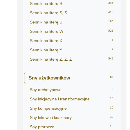
Sennik na literę R
346
Sennik na literę S, Ś
415
Sennik na literę U
195
Sennik na literę W
523
Sennik na literę X
1
Sennik na literę Y
2
Sennik na literę Z, Ź, Ż
542
Sny użytkowników
60
Sny archetypowe
2
Sny inicjacyjne i transformacyjne
10
Sny kompensacyjne
10
Sny lękowe i koszmary
39
Sny prorocze
10