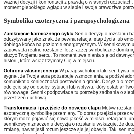
ważnej decyzji i konfrontacji z prawdą o własnych uczuciach. 
moment głębokiego wglądu w siebie i swoje prawdziwe potrz
Symbolika ezoteryczna i parapsychologiczna
Zamknięcie karmicznego cyklu
Sen o decyzji o rozstaniu b
odczytywany jako znak, że pewna relacja, etap życia lub em
dobiega końca na poziomie energetycznym. W sennikowym u
zapowiada realne rozstanie, lecz raczej symboliczne domknięc
służyć Twojemu sercu. To moment uwalniania się od dawnych
historii, które wciąż trzymały Cię w miejscu.
Ochrona własnej energii
W parapsychologii taki sen bywa i
sygnał, że Twoja aura potrzebuje wzmocnienia, a podświad
komunikat o konieczności postawienia granic. Decyzja o roz
odcięcie się od osoby, sytuacji lub wpływu, który osłabiał T
równowagę. Sennik podpowiada tu potrzebę zadbania o siebi
przestrzeń duchową.
Transformacja i przejście do nowego etapu
Motyw rozstani
ezoteryczną symbolikę przemiany. To obraz przejścia przez 
którym może pojawić się nowa jakość w miłości, relacjach lu
sennikowym znaczeniu decyzja o rozstaniu wskazuje, że dus
zmianę, nawet jeśli rozum jeszcze się jej obawia. Taki sen m