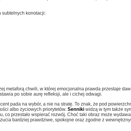
 subtelnych konotacji:
ej metaforą chwili, w której emocjonalna prawda przestaje da
awia po sobie aurę refleksji, ale i cichej odwagi.
kcent pada na wybór, a nie na stratę. To znak, że pod powierzch
ości albo życiowych priorytetów.
Senniki
widzą w tym także sy
u, co przestało wspierać rozwój. Choć taki obraz może wydawa
uczucia bardziej prawdziwe, spokojne oraz zgodne z wewnętrzn