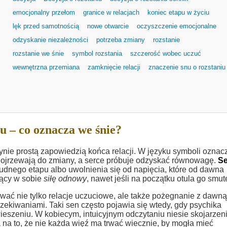
emocjonalny przełom
granice w relacjach
koniec etapu w życiu
lęk przed samotnością
nowe otwarcie
oczyszczenie emocjonalne
odzyskanie niezależności
potrzeba zmiany
rozstanie
rozstanie we śnie
symbol rozstania
szczerość wobec uczuć
wewnętrzna przemiana
zamknięcie relacji
znaczenie snu o rozstaniu
u – co oznacza we śnie?
ynie prostą zapowiedzią końca relacji. W języku symboli oznac
ojrzewają do zmiany, a serce próbuje odzyskać równowagę.
Se
rudnego etapu albo uwolnienia się od napięcia, które od dawna
sący w sobie
siłę odnowy
, nawet jeśli na początku otula go smut
ać nie tylko relacje uczuciowe, ale także pożegnanie z dawną
czekiwaniami. Taki sen często pojawia się wtedy, gdy psychika
ieszeniu. W kobiecym, intuicyjnym odczytaniu niesie skojarzen
na to, że nie każda więź ma trwać wiecznie, by mogła mieć