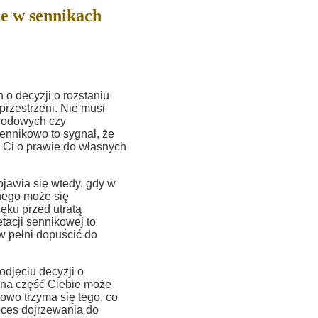
e w sennikach
o decyzji o rozstaniu
przestrzeni. Nie musi
awodowych czy
Sennikowo to sygnał, że
 Ci o prawie do własnych
ojawia się wtedy, gdy w
nego może się
ęku przed utratą
etacji sennikowej to
 w pełni dopuścić do
djęciu decyzji o
dna część Ciebie może
owo trzyma się tego, co
oces dojrzewania do