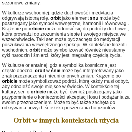
sezonowe zmiany.
W kulturze wschodniej, gdzie duchowość i medytacja
odgrywają istotną rolę,
orbit
jako element
snu
może być
postrzegany jako symbol wewnętrznej harmonii i równowagi.
Krążenie po
orbicie
może odnosić się do podróży duchowej,
która prowadzi do zrozumienia siebie i swojego miejsca we
wszechświecie. Taki sen może być zachętą do medytacji i
poszukiwania wewnętrznego spokoju. W kontekście filozofii
wschodnich,
orbit
może symbolizować również nieustanny
cykl narodzin i śmierci, który jest integralną częścią życia.
W kulturze orientalnej, gdzie symbolika kosmiczna jest
często obecna,
orbit
w
śnie
może być interpretowany jako
znak przeznaczenia i nieuniknionych zmian. Krążenie po
orbicie
może symbolizować podróż, którą każdy musi odbyć,
aby odnaleźć swoje miejsce w świecie. W kontekście tej
kultury, sen o
orbicie
może być również postrzegany jako
przypomnienie o konieczności akceptacji losu i podążania za
swoim przeznaczeniem. Może to być także zachęta do
odkrywania nowych ścieżek i poszerzania horyzontów.
Orbit w innych kontekstach użycia