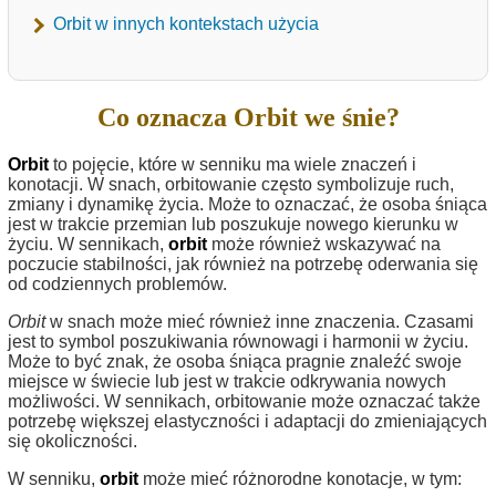
Orbit w innych kontekstach użycia
Co oznacza Orbit we śnie?
Orbit
to pojęcie, które w senniku ma wiele znaczeń i
konotacji. W snach, orbitowanie często symbolizuje ruch,
zmiany i dynamikę życia. Może to oznaczać, że osoba śniąca
jest w trakcie przemian lub poszukuje nowego kierunku w
życiu. W sennikach,
orbit
może również wskazywać na
poczucie stabilności, jak również na potrzebę oderwania się
od codziennych problemów.
Orbit
w snach może mieć również inne znaczenia. Czasami
jest to symbol poszukiwania równowagi i harmonii w życiu.
Może to być znak, że osoba śniąca pragnie znaleźć swoje
miejsce w świecie lub jest w trakcie odkrywania nowych
możliwości. W sennikach, orbitowanie może oznaczać także
potrzebę większej elastyczności i adaptacji do zmieniających
się okoliczności.
W senniku,
orbit
może mieć różnorodne konotacje, w tym: