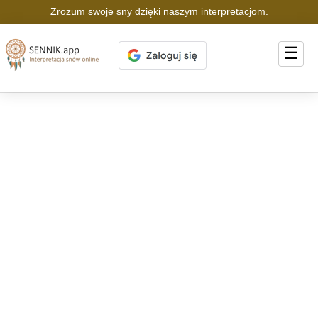
Zrozum swoje sny dzięki naszym interpretacjom.
☰