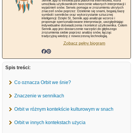
Sennik.app to innowacyjna platforma internetowa, która
umożliwia użytkownikom tworzenie własnych interpretacji i
wyjaśnień snów. Serwis pomaga w zrozumieniu ukrytych
znaczeń snów poprzez: Dzielenie się snami, bogatą bazę
symboli i senników oraz wykorzystanie sztucznej
inteligencji: Dzięki SI, Sennik.app analizuje wzorce i
proponuje spersonalizowane interpretacje, uwzględniając
indywidualne doświadczenia i kontekst użytkownika. Celem
Sennik.app jest dostarczenie narzędzi do głębszego
zrozumienia siebie poprzez analizę snów, łącząc
tradycyjną wiedzę z nowoczesną technologią.
Zobacz pełny biogram
Spis treści:
Co oznacza Orbit we śnie?
Znaczenie w sennikach
Orbit w różnym kontekście kulturowym w snach
Orbit w innych kontekstach użycia