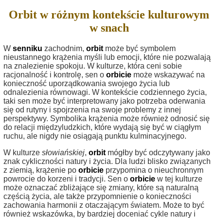
Orbit w różnym kontekście kulturowym
w snach
W
senniku
zachodnim,
orbit
może być symbolem
nieustannego krążenia myśli lub emocji, które nie pozwalają
na znalezienie spokoju. W kulturze, która ceni sobie
racjonalność i kontrolę, sen o
orbicie
może wskazywać na
konieczność uporządkowania swojego życia lub
odnalezienia równowagi. W kontekście codziennego życia,
taki sen może być interpretowany jako potrzeba oderwania
się od rutyny i spojrzenia na swoje problemy z innej
perspektywy. Symbolika krążenia może również odnosić się
do relacji międzyludzkich, które wydają się być w ciągłym
ruchu, ale nigdy nie osiągają punktu kulminacyjnego.
W kulturze
słowiańskiej
,
orbit
mógłby być odczytywany jako
znak cykliczności natury i życia. Dla ludzi blisko związanych
z ziemią, krążenie po
orbicie
przypomina o nieuchronnym
powrocie do korzeni i tradycji. Sen o
orbicie
w tej kulturze
może oznaczać zbliżające się zmiany, które są naturalną
częścią życia, ale także przypomnienie o konieczności
zachowania harmonii z otaczającym światem. Może to być
również wskazówka, by bardziej doceniać cykle natury i