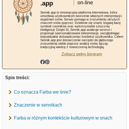
.app
on-line
Sennik.app to innowacyjna platforma internetowa, która
umożliwia użytkownikom tworzenie własnych interpretacji i
wyjaśnień snów. Serwis pomaga w zrozumieniu ukrytych
znaczeń snów poprzez: Dzielenie się snami, bogatą bazę
symboli i senników oraz wykorzystanie sztucznej
inteligencji: Dzięki SI, Sennik.app analizuje wzorce i
proponuje spersonalizowane interpretacje, uwzględniając
indywidualne doświadczenia i kontekst użytkownika. Celem
Sennik.app jest dostarczenie narzędzi do głębszego
zrozumienia siebie poprzez analizę snów, łącząc
tradycyjną wiedzę z nowoczesną technologią.
Zobacz pełny biogram
Spis treści:
Co oznacza Farba we śnie?
Znaczenie w sennikach
Farba w różnym kontekście kulturowym w snach