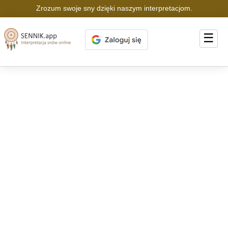
Zrozum swoje sny dzięki naszym interpretacjom.
☰