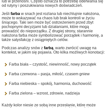
lub w przenośni. Często oznacza to potrzebę oderwania się
od rutyny i poszukiwania nowych doświadczeń.
Jeśli
farba
w snach jest rozlana lub niechlujnie nałożona,
może to wskazywać na chaos lub brak kontroli w życiu
śniącego. Taki sen może być ostrzeżeniem przed zbyt
pochopnymi decyzjami lub działaniami, które mogą
prowadzić do nieporządku. Z drugiej strony, starannie
nałożona farba może symbolizować porządek i harmonię, a
także satysfakcję z osiągniętych celów.
Podczas analizy snów z
farbą
, warto zwrócić uwagę na
kontekst, w jakim się pojawia. Oto kilka możliwych konotacji:
Farba biała – czystość, niewinność, nowy początek
Farba czerwona – pasja, miłość, czasem gniew
Farba niebieska – spokój, harmonia, duchowość
Farba zielona – wzrost, zdrowie, nadzieja
Każdy kolor niesie ze sobą inne przesłanie, które może