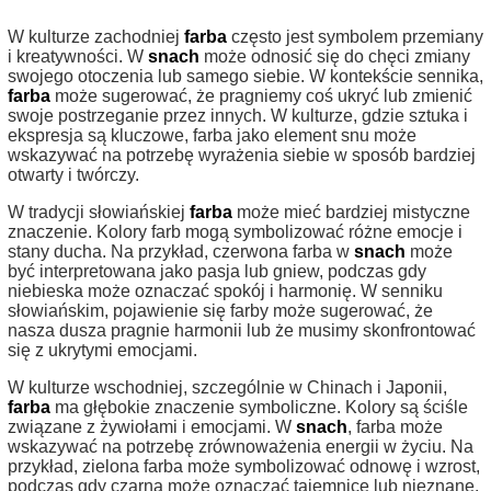
W kulturze zachodniej
farba
często jest symbolem przemiany
i kreatywności. W
snach
może odnosić się do chęci zmiany
swojego otoczenia lub samego siebie. W kontekście sennika,
farba
może sugerować, że pragniemy coś ukryć lub zmienić
swoje postrzeganie przez innych. W kulturze, gdzie sztuka i
ekspresja są kluczowe, farba jako element snu może
wskazywać na potrzebę wyrażenia siebie w sposób bardziej
otwarty i twórczy.
W tradycji słowiańskiej
farba
może mieć bardziej mistyczne
znaczenie. Kolory farb mogą symbolizować różne emocje i
stany ducha. Na przykład, czerwona farba w
snach
może
być interpretowana jako pasja lub gniew, podczas gdy
niebieska może oznaczać spokój i harmonię. W senniku
słowiańskim, pojawienie się farby może sugerować, że
nasza dusza pragnie harmonii lub że musimy skonfrontować
się z ukrytymi emocjami.
W kulturze wschodniej, szczególnie w Chinach i Japonii,
farba
ma głębokie znaczenie symboliczne. Kolory są ściśle
związane z żywiołami i emocjami. W
snach
, farba może
wskazywać na potrzebę zrównoważenia energii w życiu. Na
przykład, zielona farba może symbolizować odnowę i wzrost,
podczas gdy czarna może oznaczać tajemnicę lub nieznane.