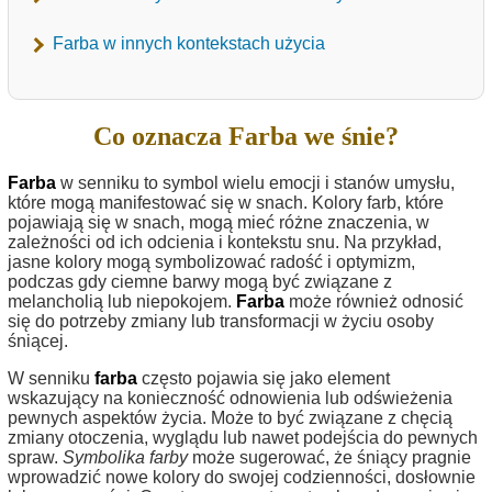
Farba w innych kontekstach użycia
Co oznacza Farba we śnie?
Farba
w senniku to symbol wielu emocji i stanów umysłu,
które mogą manifestować się w snach. Kolory farb, które
pojawiają się w snach, mogą mieć różne znaczenia, w
zależności od ich odcienia i kontekstu snu. Na przykład,
jasne kolory mogą symbolizować radość i optymizm,
podczas gdy ciemne barwy mogą być związane z
melancholią lub niepokojem.
Farba
może również odnosić
się do potrzeby zmiany lub transformacji w życiu osoby
śniącej.
W senniku
farba
często pojawia się jako element
wskazujący na konieczność odnowienia lub odświeżenia
pewnych aspektów życia. Może to być związane z chęcią
zmiany otoczenia, wyglądu lub nawet podejścia do pewnych
spraw.
Symbolika farby
może sugerować, że śniący pragnie
wprowadzić nowe kolory do swojej codzienności, dosłownie