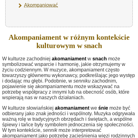
Akompaniować
Akompaniament w różnym kontekście
kulturowym w snach
W kulturze zachodniej
akomaniament
w
snach
może
symbolizować wsparcie i harmonię, jakie otrzymujemy w
życiu codziennym. W muzyce, akompaniament często
towarzyszy głównemu wykonawcy, podkreślając jego występ
i dodając mu głębi. Podobnie, w
senniku
zachodnim,
pojawienie się akompaniamentu może wskazywać na
potrzebę współpracy z innymi lub na obecność osób, które
wspierają nas w naszych działaniach.
W kulturze słowiańskiej
akomaniament
we
śnie
może być
odbierany jako znak jedności i wspólnoty. Muzyka odgrywała
ważną rolę w tradycyjnych obrzędach i świętach, a wspólne
śpiewy i tańce były symbolem jednoczenia się społeczności.
W tym kontekście,
sennik
może interpretować
akompaniament jako potrzebę zacieśnienia więzi rodzinnych