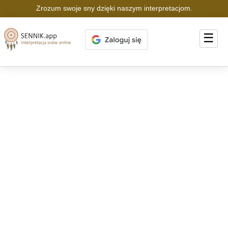
Zrozum swoje sny dzięki naszym interpretacjom.
☰