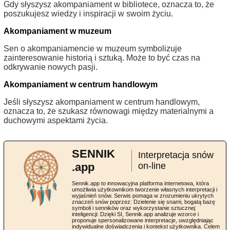
Gdy słyszysz akompaniament w bibliotece, oznacza to, że
poszukujesz wiedzy i inspiracji w swoim życiu.
Akompaniament w muzeum
Sen o akompaniamencie w muzeum symbolizuje
zainteresowanie historią i sztuką. Może to być czas na
odkrywanie nowych pasji.
Akompaniament w centrum handlowym
Jeśli słyszysz akompaniament w centrum handlowym,
oznacza to, że szukasz równowagi między materialnymi a
duchowymi aspektami życia.
SENNIK
Interpretacja snów
.app
on-line
Sennik.app to innowacyjna platforma internetowa, która
umożliwia użytkownikom tworzenie własnych interpretacji i
wyjaśnień snów. Serwis pomaga w zrozumieniu ukrytych
znaczeń snów poprzez: Dzielenie się snami, bogatą bazę
symboli i senników oraz wykorzystanie sztucznej
inteligencji: Dzięki SI, Sennik.app analizuje wzorce i
proponuje spersonalizowane interpretacje, uwzględniając
indywidualne doświadczenia i kontekst użytkownika. Celem