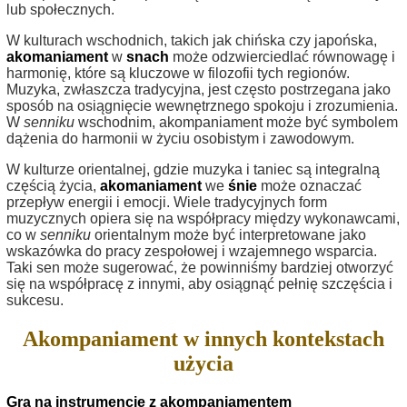
lub społecznych.
W kulturach wschodnich, takich jak chińska czy japońska,
akomaniament
w
snach
może odzwierciedlać równowagę i
harmonię, które są kluczowe w filozofii tych regionów.
Muzyka, zwłaszcza tradycyjna, jest często postrzegana jako
sposób na osiągnięcie wewnętrznego spokoju i zrozumienia.
W
senniku
wschodnim, akompaniament może być symbolem
dążenia do harmonii w życiu osobistym i zawodowym.
W kulturze orientalnej, gdzie muzyka i taniec są integralną
częścią życia,
akomaniament
we
śnie
może oznaczać
przepływ energii i emocji. Wiele tradycyjnych form
muzycznych opiera się na współpracy między wykonawcami,
co w
senniku
orientalnym może być interpretowane jako
wskazówka do pracy zespołowej i wzajemnego wsparcia.
Taki sen może sugerować, że powinniśmy bardziej otworzyć
się na współpracę z innymi, aby osiągnąć pełnię szczęścia i
sukcesu.
Akompaniament w innych kontekstach
użycia
Gra na instrumencie z akompaniamentem