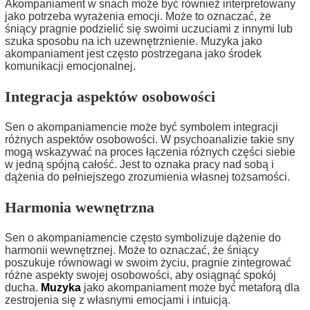
Akompaniament w snach może być również interpretowany
jako potrzeba wyrażenia emocji. Może to oznaczać, że
śniący pragnie podzielić się swoimi uczuciami z innymi lub
szuka sposobu na ich uzewnętrznienie. Muzyka jako
akompaniament jest często postrzegana jako środek
komunikacji emocjonalnej.
Integracja aspektów osobowości
Sen o akompaniamencie może być symbolem integracji
różnych aspektów osobowości. W psychoanalizie takie sny
mogą wskazywać na proces łączenia różnych części siebie
w jedną spójną całość. Jest to oznaka pracy nad sobą i
dążenia do pełniejszego zrozumienia własnej tożsamości.
Harmonia wewnętrzna
Sen o akompaniamencie często symbolizuje dążenie do
harmonii wewnętrznej. Może to oznaczać, że śniący
poszukuje równowagi w swoim życiu, pragnie zintegrować
różne aspekty swojej osobowości, aby osiągnąć spokój
ducha.
Muzyka
jako akompaniament może być metaforą dla
zestrojenia się z własnymi emocjami i intuicją.