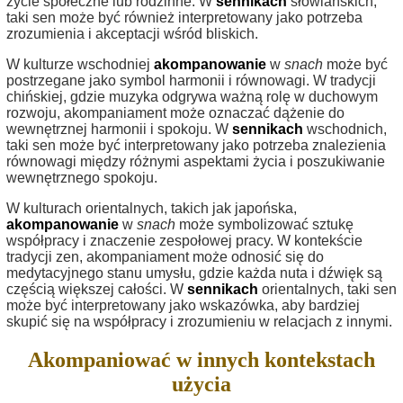
życie społeczne lub rodzinne. W
sennikach
słowiańskich,
taki sen może być również interpretowany jako potrzeba
zrozumienia i akceptacji wśród bliskich.
W kulturze wschodniej
akompanowanie
w
snach
może być
postrzegane jako symbol harmonii i równowagi. W tradycji
chińskiej, gdzie muzyka odgrywa ważną rolę w duchowym
rozwoju, akompaniament może oznaczać dążenie do
wewnętrznej harmonii i spokoju. W
sennikach
wschodnich,
taki sen może być interpretowany jako potrzeba znalezienia
równowagi między różnymi aspektami życia i poszukiwanie
wewnętrznego spokoju.
W kulturach orientalnych, takich jak japońska,
akompanowanie
w
snach
może symbolizować sztukę
współpracy i znaczenie zespołowej pracy. W kontekście
tradycji zen, akompaniament może odnosić się do
medytacyjnego stanu umysłu, gdzie każda nuta i dźwięk są
częścią większej całości. W
sennikach
orientalnych, taki sen
może być interpretowany jako wskazówka, aby bardziej
skupić się na współpracy i zrozumieniu w relacjach z innymi.
Akompaniować w innych kontekstach
użycia