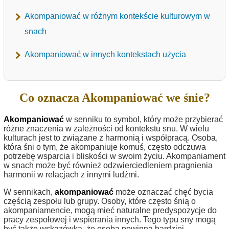
Akompaniować w różnym kontekście kulturowym w
snach
Akompaniować w innych kontekstach użycia
Co oznacza Akompaniować we śnie?
Akompaniować
w senniku to symbol, który może przybierać
różne znaczenia w zależności od kontekstu snu. W wielu
kulturach jest to związane z harmonią i współpracą. Osoba,
która śni o tym, że akompaniuje komuś, często odczuwa
potrzebę wsparcia i bliskości w swoim życiu. Akompaniament
w snach może być również odzwierciedleniem pragnienia
harmonii w relacjach z innymi ludźmi.
W sennikach,
akompaniować
może oznaczać chęć bycia
częścią zespołu lub grupy. Osoby, które często śnią o
akompaniamencie, mogą mieć naturalne predyspozycje do
pracy zespołowej i wspierania innych. Tego typu sny mogą
być także wskazówką, że osoba powinna bardziej