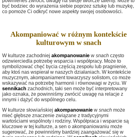
powinieneś zwrócić uwagę na swoje twórcze talenty. Może to
być bodziec do wyrażenia siebie poprzez sztukę lub muzykę,
co pomoże Ci odkryć nowe aspekty swojej osobowości.
Akompaniować w różnym kontekście
kulturowym w snach
W kulturze zachodniej
akompanowanie
w
snach
często
odzwierciedla potrzebę wsparcia i współpracy. Może to
symbolizować chęć bycia częścią zespołu lub pragnienie,
aby ktoś nas wspierał w naszych działaniach. W kontekście
muzycznym, akompaniament towarzyszy solistom, co może
wskazywać na potrzebę harmonii i równowagi w życiu. W
sennikach
zachodnich, taki sen może być interpretowany
jako oznaka, że powinniśmy zwrócić uwagę na relacje z
innymi i dążyć do wspólnego celu.
W kulturze słowiańskiej
akompanowanie
w
snach
może
mieć głębsze znaczenie związane z tradycyjnymi
wartościami wspólnoty i rodziny. Współpraca i wsparcie są
kluczowe w tej kulturze, a sen o akompaniowaniu może
sugerować, że powinniśmy bardziej zaangażować się w