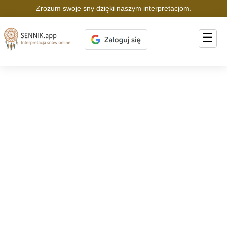
Zrozum swoje sny dzięki naszym interpretacjom.
☰