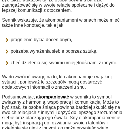
zaangażować się w swoje relacje społeczne i dążyć do
lepszej komunikacji z otoczeniem.
Sennik wskazuje, że akompaniament w snach może mieć
także inne konotacje, takie jak:
pragnienie bycia docenionym,
potrzeba wyrażenia siebie poprzez sztukę,
chęć dzielenia się swoimi umiejętnościami z innymi.
Warto zwrócić uwagę na to, kto akompaniuje i w jakiej
sytuacji, ponieważ te szczegóły mogą dostarczyć
dodatkowych informacji o znaczeniu snu.
Podsumowując,
akompaniować
w senniku to symbol
związany z harmonią, współpracą i komunikacją. Może to
być znak, że osoba śniąca powinna bardziej skupić się na
swoich relacjach z innymi i dążyć do lepszego zrozumienia
siebie oraz otaczającego świata. Sny o akompaniamencie
mogą być inspiracją do rozwijania swoich talentów i
dzielenia się nimi z innymi, co może przynieść wiele