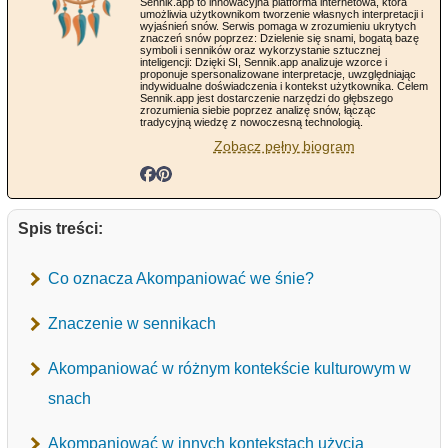
Sennik.app to innowacyjna platforma internetowa, która
umożliwia użytkownikom tworzenie własnych interpretacji i
wyjaśnień snów. Serwis pomaga w zrozumieniu ukrytych
znaczeń snów poprzez: Dzielenie się snami, bogatą bazę
symboli i senników oraz wykorzystanie sztucznej
inteligencji: Dzięki SI, Sennik.app analizuje wzorce i
proponuje spersonalizowane interpretacje, uwzględniając
indywidualne doświadczenia i kontekst użytkownika. Celem
Sennik.app jest dostarczenie narzędzi do głębszego
zrozumienia siebie poprzez analizę snów, łącząc
tradycyjną wiedzę z nowoczesną technologią.
Zobacz pełny biogram
Spis treści:
Co oznacza Akompaniować we śnie?
Znaczenie w sennikach
Akompaniować w różnym kontekście kulturowym w
snach
Akompaniować w innych kontekstach użycia