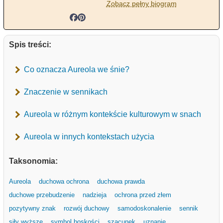
Zobacz pełny biogram
Spis treści:
Co oznacza Aureola we śnie?
Znaczenie w sennikach
Aureola w różnym kontekście kulturowym w snach
Aureola w innych kontekstach użycia
Taksonomia:
Aureola
duchowa ochrona
duchowa prawda
duchowe przebudzenie
nadzieja
ochrona przed złem
pozytywny znak
rozwój duchowy
samodoskonalenie
sennik
siły wyższe
symbol boskości
szacunek
uznanie