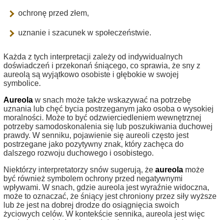
ochronę przed złem,
uznanie i szacunek w społeczeństwie.
Każda z tych interpretacji zależy od indywidualnych
doświadczeń i przekonań śniącego, co sprawia, że sny z
aureolą są wyjątkowo osobiste i głębokie w swojej
symbolice.
Aureola
w snach może także wskazywać na potrzebę
uznania lub chęć bycia postrzeganym jako osoba o wysokiej
moralności. Może to być odzwierciedleniem wewnętrznej
potrzeby samodoskonalenia się lub poszukiwania duchowej
prawdy. W senniku, pojawienie się aureoli często jest
postrzegane jako pozytywny znak, który zachęca do
dalszego rozwoju duchowego i osobistego.
Niektórzy interpretatorzy snów sugerują, że
aureola
może
być również symbolem ochrony przed negatywnymi
wpływami. W snach, gdzie aureola jest wyraźnie widoczna,
może to oznaczać, że śniący jest chroniony przez siły wyższe
lub że jest na dobrej drodze do osiągnięcia swoich
życiowych celów. W kontekście sennika, aureola jest więc