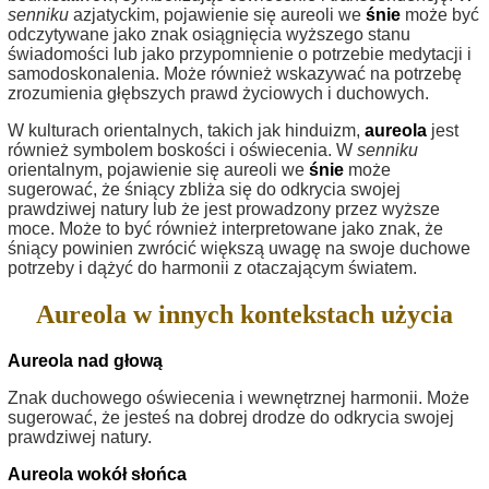
senniku
azjatyckim, pojawienie się aureoli we
śnie
może być
odczytywane jako znak osiągnięcia wyższego stanu
świadomości lub jako przypomnienie o potrzebie medytacji i
samodoskonalenia. Może również wskazywać na potrzebę
zrozumienia głębszych prawd życiowych i duchowych.
W kulturach orientalnych, takich jak hinduizm,
aureola
jest
również symbolem boskości i oświecenia. W
senniku
orientalnym, pojawienie się aureoli we
śnie
może
sugerować, że śniący zbliża się do odkrycia swojej
prawdziwej natury lub że jest prowadzony przez wyższe
moce. Może to być również interpretowane jako znak, że
śniący powinien zwrócić większą uwagę na swoje duchowe
potrzeby i dążyć do harmonii z otaczającym światem.
Aureola w innych kontekstach użycia
Aureola nad głową
Znak duchowego oświecenia i wewnętrznej harmonii. Może
sugerować, że jesteś na dobrej drodze do odkrycia swojej
prawdziwej natury.
Aureola wokół słońca