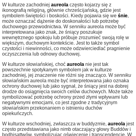
W kulturze zachodniej
aureola
często kojarzy się z
ikonografią religijną, głównie chrześcijańską, gdzie jest
symbolem świętości i boskości. Kiedy pojawia się we
śnie
,
może oznaczać dążenie do doskonałości lub potrzebę
duchowego przewodnictwa. W
senniku
aureola może być
interpretowana jako znak, że śniący poszukuje
wewnętrznego spokoju lub próbuje zrozumieć swoją rolę w
większym, duchowym kontekście. Jest to także symbol
czystości i niewinności, co może odzwierciedlać pragnienie
oczyszczenia lub odnowy duchowej.
W kulturze słowiańskiej, choć
aureola
nie jest tak
powszechnie spotykanym symbolem jak w kulturze
zachodniej, jej znaczenie nie różni się znacząco. W
senniku
słowiańskim aureola może być interpretowana jako oznaka
ochrony duchowej lub jako sygnał, że śniący jest na dobrej
drodze do osiągnięcia swoich celów duchowych. Może także
symbolizować potrzebę ochrony przed złymi wpływami lub
negatywnymi emocjami, co jest zgodne z tradycyjnym
słowiańskim przekonaniem o istnieniu duchów
opiekuńczych.
W kulturze wschodniej, zwłaszcza w buddyzmie,
aureola
jest
często przedstawiana jako nimb otaczający głowy Buddów i
bodhisattwów, symbolizując oświecenie i transcendencję. W