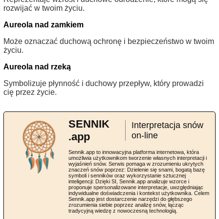
rozwijać w twoim życiu.
Aureola nad zamkiem
Może oznaczać duchową ochronę i bezpieczeństwo w twoim
życiu.
Aureola nad rzeką
Symbolizuje płynność i duchowy przepływ, który prowadzi
cię przez życie.
SENNIK
Interpretacja snów
.app
on-line
Sennik.app to innowacyjna platforma internetowa, która
umożliwia użytkownikom tworzenie własnych interpretacji i
wyjaśnień snów. Serwis pomaga w zrozumieniu ukrytych
znaczeń snów poprzez: Dzielenie się snami, bogatą bazę
symboli i senników oraz wykorzystanie sztucznej
inteligencji: Dzięki SI, Sennik.app analizuje wzorce i
proponuje spersonalizowane interpretacje, uwzględniając
indywidualne doświadczenia i kontekst użytkownika. Celem
Sennik.app jest dostarczenie narzędzi do głębszego
zrozumienia siebie poprzez analizę snów, łącząc
tradycyjną wiedzę z nowoczesną technologią.