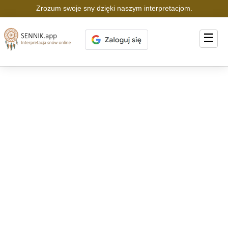
Zrozum swoje sny dzięki naszym interpretacjom.
☰