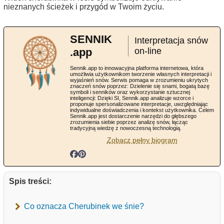
nieznanych ścieżek i przygód w Twoim życiu.
SENNIK
Interpretacja snów
.app
on-line
Sennik.app to innowacyjna platforma internetowa, która
umożliwia użytkownikom tworzenie własnych interpretacji i
wyjaśnień snów. Serwis pomaga w zrozumieniu ukrytych
znaczeń snów poprzez: Dzielenie się snami, bogatą bazę
symboli i senników oraz wykorzystanie sztucznej
inteligencji: Dzięki SI, Sennik.app analizuje wzorce i
proponuje spersonalizowane interpretacje, uwzględniając
indywidualne doświadczenia i kontekst użytkownika. Celem
Sennik.app jest dostarczenie narzędzi do głębszego
zrozumienia siebie poprzez analizę snów, łącząc
tradycyjną wiedzę z nowoczesną technologią.
Zobacz pełny biogram
Spis treści:
Co oznacza Cherubinek we śnie?