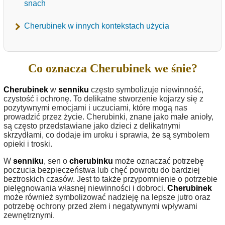
snach
Cherubinek w innych kontekstach użycia
Co oznacza Cherubinek we śnie?
Cherubinek
w
senniku
często symbolizuje niewinność,
czystość i ochronę. To delikatne stworzenie kojarzy się z
pozytywnymi emocjami i uczuciami, które mogą nas
prowadzić przez życie. Cherubinki, znane jako małe anioły,
są często przedstawiane jako dzieci z delikatnymi
skrzydłami, co dodaje im uroku i sprawia, że są symbolem
opieki i troski.
W
senniku
, sen o
cherubinku
może oznaczać potrzebę
poczucia bezpieczeństwa lub chęć powrotu do bardziej
beztroskich czasów. Jest to także przypomnienie o potrzebie
pielęgnowania własnej niewinności i dobroci.
Cherubinek
może również symbolizować nadzieję na lepsze jutro oraz
potrzebę ochrony przed złem i negatywnymi wpływami
zewnętrznymi.