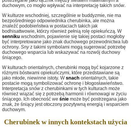
postrzegane jako łącznik między światem materialnym a
duchowym, co mogło wpływać na interpretację takich
snów
.
W kulturze wschodniej, szczególnie w buddyzmie, nie ma
bezpośredniego odpowiednika cherubinka, ale można
znaleźć podobieństwa w postaciach takich jak
bodhisattwowie, którzy również pełnią rolę opiekuńczą. W
senniku
wschodnim, pojawienie się takiej postaci mogłoby
być interpretowane jako znak duchowego przewodnictwa lub
ochrony.
Sny
z takimi symbolami mogą sugerować potrzebę
duchowego wsparcia lub wskazywać na rozwój duchowy
śniącego.
W kulturach orientalnych, cherubinki mogą być kojarzone z
różnymi bóstwami opiekuńczymi, które przedstawiane są
jako młode, niewinne istoty. W
snach
orientalnych, takie
postacie mogą symbolizować ochronę i błogosławieństwo.
Interpretacja
snów
z cherubinkami w tych kulturach może
również wiązać się z potrzebą harmonii i równowagi w życiu
śniącego. Ich obecność we
śnie
może być postrzegana jako
znak, że śniący jest otoczony pozytywną energią i wsparciem
duchowym.
Cherubinek w innych kontekstach użycia