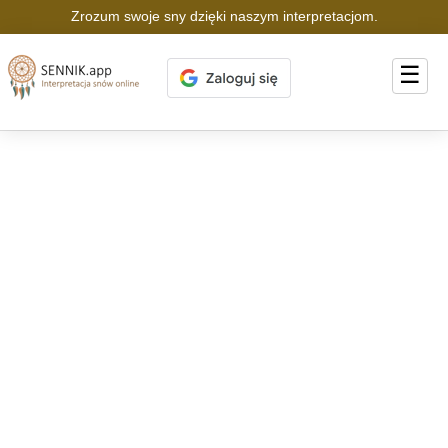
Zrozum swoje sny dzięki naszym interpretacjom.
☰