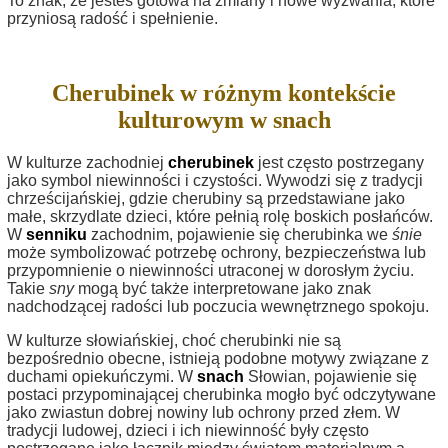
To znak, że jesteś gotowa na zmiany i nowe wyzwania, które
przyniosą radość i spełnienie.
Cherubinek w różnym kontekście
kulturowym w snach
W kulturze zachodniej
cherubinek
jest często postrzegany
jako symbol niewinności i czystości. Wywodzi się z tradycji
chrześcijańskiej, gdzie cherubiny są przedstawiane jako
małe, skrzydlate dzieci, które pełnią rolę boskich posłańców.
W
senniku
zachodnim, pojawienie się cherubinka we
śnie
może symbolizować potrzebę ochrony, bezpieczeństwa lub
przypomnienie o niewinności utraconej w dorosłym życiu.
Takie
sny
mogą być także interpretowane jako znak
nadchodzącej radości lub poczucia wewnętrznego spokoju.
W kulturze słowiańskiej, choć cherubinki nie są
bezpośrednio obecne, istnieją podobne motywy związane z
duchami opiekuńczymi. W
snach
Słowian, pojawienie się
postaci przypominającej cherubinka mogło być odczytywane
jako zwiastun dobrej nowiny lub ochrony przed złem. W
tradycji ludowej, dzieci i ich niewinność były często