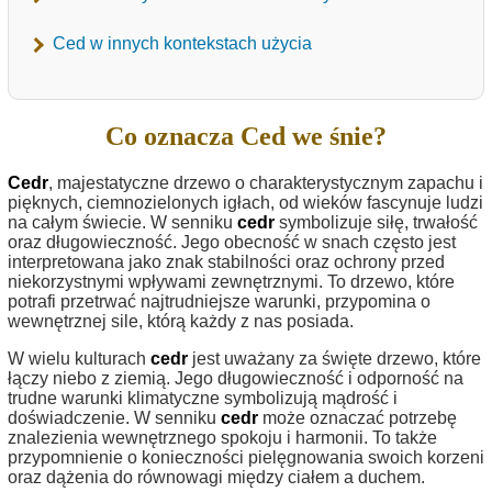
Ced w innych kontekstach użycia
Co oznacza Ced we śnie?
Cedr
, majestatyczne drzewo o charakterystycznym zapachu i
pięknych, ciemnozielonych igłach, od wieków fascynuje ludzi
na całym świecie. W senniku
cedr
symbolizuje siłę, trwałość
oraz długowieczność. Jego obecność w snach często jest
interpretowana jako znak stabilności oraz ochrony przed
niekorzystnymi wpływami zewnętrznymi. To drzewo, które
potrafi przetrwać najtrudniejsze warunki, przypomina o
wewnętrznej sile, którą każdy z nas posiada.
W wielu kulturach
cedr
jest uważany za święte drzewo, które
łączy niebo z ziemią. Jego długowieczność i odporność na
trudne warunki klimatyczne symbolizują mądrość i
doświadczenie. W senniku
cedr
może oznaczać potrzebę
znalezienia wewnętrznego spokoju i harmonii. To także
przypomnienie o konieczności pielęgnowania swoich korzeni
oraz dążenia do równowagi między ciałem a duchem.