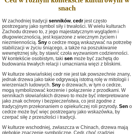
Ced w różnym kontekście kulturowym w
snach
W zachodniej tradycji
senników
,
cedr
jest często
postrzegany jako symbol siły i trwałości. W wielu kulturach
Zachodu drzewo to, z jego majestatycznym wyglądem i
długowiecznością, jest kojarzone z wiecznym życiem i
niezmiennością.
Sny
o cedrze mogą wskazywać na potrzebę
stabilizacji w życiu śniącego, a także na poszukiwanie
wewnętrznej siły, by stawić czoła wyzwaniom codzienności.
W kontekście osobistym, taki
sen
może być zachętą do
budowania trwałych relacji i umacniania więzi z bliskimi.
W kulturze słowiańskiej cedr nie jest tak powszechnie znany,
jednak drzewa jako takie odgrywają istotną rolę w mitologii i
wierzeniach ludowych.
Sny
o drzewach, w tym o cedrze,
mogą symbolizować korzenie i połączenie z przodkami. W
sennikach słowiańskich drzewo to może być interpretowane
jako znak ochrony i bezpieczeństwa, co jest zgodne z
tradycyjnym przekonaniem o opiekuńczej roli przyrody.
Sen
o
cedrze może być więc postrzegany jako wskazówka, by
czerpać siłę z przeszłości i tradycji.
W kulturze wschodniej, zwłaszcza w Chinach, drzewa mają
głębokie znaczenie symboliczne. Cedr, choć rzadziej