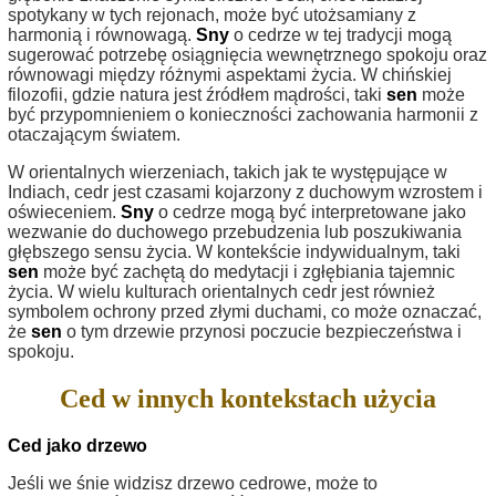
spotykany w tych rejonach, może być utożsamiany z
harmonią i równowagą.
Sny
o cedrze w tej tradycji mogą
sugerować potrzebę osiągnięcia wewnętrznego spokoju oraz
równowagi między różnymi aspektami życia. W chińskiej
filozofii, gdzie natura jest źródłem mądrości, taki
sen
może
być przypomnieniem o konieczności zachowania harmonii z
otaczającym światem.
W orientalnych wierzeniach, takich jak te występujące w
Indiach, cedr jest czasami kojarzony z duchowym wzrostem i
oświeceniem.
Sny
o cedrze mogą być interpretowane jako
wezwanie do duchowego przebudzenia lub poszukiwania
głębszego sensu życia. W kontekście indywidualnym, taki
sen
może być zachętą do medytacji i zgłębiania tajemnic
życia. W wielu kulturach orientalnych cedr jest również
symbolem ochrony przed złymi duchami, co może oznaczać,
że
sen
o tym drzewie przynosi poczucie bezpieczeństwa i
spokoju.
Ced w innych kontekstach użycia
Ced jako drzewo
Jeśli we śnie widzisz drzewo cedrowe, może to