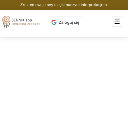
Zrozum swoje sny dzięki naszym interpretacjom.
☰