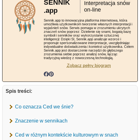
SENNIK
Interpretacja snów
.app
on-line
Sennik.app to innowacyjna platforma internetowa, która
umożliwia użytkownikom tworzenie własnych interpretacji i
wyjaśnień snów. Serwis pomaga w zrozumieniu ukrytych
znaczeń snów poprzez: Dzielenie się snami, bogatą bazę
symboli i senników oraz wykorzystanie sztucznej
inteligencji: Dzięki SI, Sennik.app analizuje wzorce i
proponuje spersonalizowane interpretacje, uwzględniając
indywidualne doświadczenia i kontekst użytkownika. Celem
Sennik.app jest dostarczenie narzędzi do głębszego
zrozumienia siebie poprzez analizę snów, łącząc
tradycyjną wiedzę z nowoczesną technologią.
Zobacz pełny biogram
Spis treści:
Co oznacza Ced we śnie?
Znaczenie w sennikach
Ced w różnym kontekście kulturowym w snach