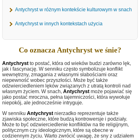
Antychryst w różnym kontekście kulturowym w snach
Antychryst w innych kontekstach użycia
Co oznacza Antychryst we śnie?
Antychryst
to postać, która od wieków budzi zarówno lęk,
jak i fascynację. W senniku często symbolizuje konflikt
wewnętrzny, zmagania z własnymi słabościami oraz
niepewność wobec przyszłości. Może być także
odzwierciedleniem lęków związanych z utratą kontroli nad
własnym życiem. W snach,
Antychryst
może pojawiać się
jako postać mroczna, pełna tajemniczości, która wywołuje
niepokój, ale jednocześnie intryguje.
W senniku
Antychryst
nierzadko reprezentuje także
zjawiska społeczne, które budzą kontrowersje i podziały.
Może to być odzwierciedlenie konfliktów na tle religijnym,
politycznym czy ideologicznym, które są obecne w
codziennym życiu. Warto zwrócić uwagę, że sny z udziałem