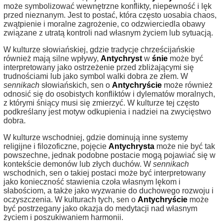
może symbolizować wewnętrzne konflikty, niepewność i lęk
przed nieznanym. Jest to postać, która często uosabia chaos,
zwątpienie i moralne zagrożenie, co odzwierciedla obawy
związane z utratą kontroli nad własnym życiem lub sytuacją.
W kulturze słowiańskiej, gdzie tradycje chrześcijańskie
również mają silne wpływy,
Antychryst
w
śnie
może być
interpretowany jako ostrzeżenie przed zbliżającymi się
trudnościami lub jako symbol walki dobra ze złem. W
sennikach
słowiańskich, sen o
Antychryście
może również
odnosić się do osobistych konfliktów i dylematów moralnych,
z którymi śniący musi się zmierzyć. W kulturze tej często
podkreślany jest motyw odkupienia i nadziei na zwycięstwo
dobra.
W kulturze wschodniej, gdzie dominują inne systemy
religijne i filozoficzne, pojęcie
Antychrysta
może nie być tak
powszechne, jednak podobne postacie mogą pojawiać się w
kontekście demonów lub złych duchów. W
sennikach
wschodnich, sen o takiej postaci może być interpretowany
jako konieczność stawienia czoła własnym lękom i
słabościom, a także jako wyzwanie do duchowego rozwoju i
oczyszczenia. W kulturach tych, sen o
Antychryście
może
być postrzegany jako okazja do medytacji nad własnym
życiem i poszukiwaniem harmonii.