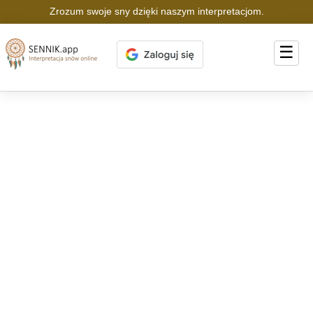
Zrozum swoje sny dzięki naszym interpretacjom.
☰