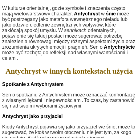
W kulturze orientalnej, gdzie symbole i znaczenia często
mają wielowarstwowy charakter,
Antychryst
w
śnie
może
być postrzegany jako metafora wewnętrznego nieładu lub
jako odzwierciedlenie zewnętrznych wpływów, które
zakłócają spokój umysłu. W
sennikach
orientalnych,
pojawienie się takiej postaci może sugerować potrzebę
znalezienia równowagi między różnymi aspektami życia oraz
zrozumienia ukrytych emocji i pragnień. Sen o
Antychryście
może być zachętą do refleksji nad własnymi wartościami i
celami.
Antychryst w innych kontekstach użycia
Spotkanie z Antychrystem
Sen o spotkaniu z Antychrystem może oznaczać konfrontację
z własnymi lękami i niepewnościami. To czas, by zastanowić
się nad swoimi wyborami życiowymi.
Antychryst jako przyjaciel
Kiedy Antychryst pojawia się jako przyjaciel we śnie, może to
sugerować, że ktoś w twoim otoczeniu nie jest tym, za kogo
się podaje. Bądź ostrożna w relacjach z innymi.