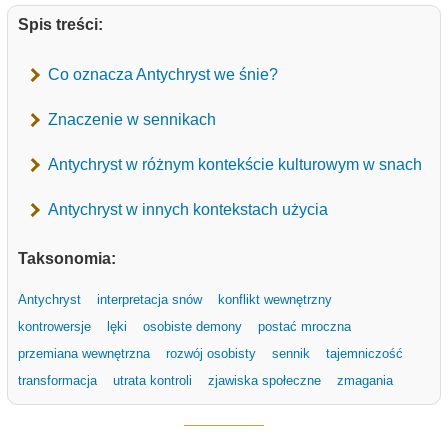
Spis treści:
Co oznacza Antychryst we śnie?
Znaczenie w sennikach
Antychryst w różnym kontekście kulturowym w snach
Antychryst w innych kontekstach użycia
Taksonomia:
Antychryst
interpretacja snów
konflikt wewnętrzny
kontrowersje
lęki
osobiste demony
postać mroczna
przemiana wewnętrzna
rozwój osobisty
sennik
tajemniczość
transformacja
utrata kontroli
zjawiska społeczne
zmagania