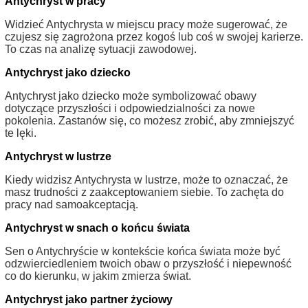
Antychryst w pracy
Widzieć Antychrysta w miejscu pracy może sugerować, że
czujesz się zagrożona przez kogoś lub coś w swojej karierze.
To czas na analizę sytuacji zawodowej.
Antychryst jako dziecko
Antychryst jako dziecko może symbolizować obawy
dotyczące przyszłości i odpowiedzialności za nowe
pokolenia. Zastanów się, co możesz zrobić, aby zmniejszyć
te lęki.
Antychryst w lustrze
Kiedy widzisz Antychrysta w lustrze, może to oznaczać, że
masz trudności z zaakceptowaniem siebie. To zachęta do
pracy nad samoakceptacją.
Antychryst w snach o końcu świata
Sen o Antychryście w kontekście końca świata może być
odzwierciedleniem twoich obaw o przyszłość i niepewność
co do kierunku, w jakim zmierza świat.
Antychryst jako partner życiowy