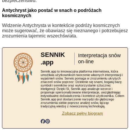
bezpieczeństwu.
Antychryst jako postać w snach o podróżach
kosmicznych
Widzenie Antychrysta w kontekście podróży kosmicznych
może sugerować, że obawiasz się nieznanego i potrzebujesz
zrozumienia tajemnic wszechświata.
SENNIK
Interpretacja snów
.app
on-line
Sennik.app to innowacyjna platforma internetowa, która
umożliwia użytkownikom tworzenie własnych interpretacji i
wyjaśnień snów. Serwis pomaga w zrozumieniu ukrytych
znaczeń snów poprzez: Dzielenie się snami, bogatą bazę
symboli i senników oraz wykorzystanie sztucznej
inteligencji: Dzięki SI, Sennik.app analizuje wzorce i
proponuje spersonalizowane interpretacje, uwzględniając
indywidualne doświadczenia i kontekst użytkownika. Celem
Sennik.app jest dostarczenie narzędzi do głębszego
zrozumienia siebie poprzez analizę snów, łącząc
tradycyjną wiedzę z nowoczesną technologią.
Zobacz pełny biogram