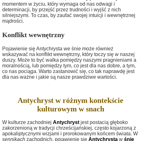
momentem w życiu, który wymaga od nas odwagi i
determinacji, by przejść przez trudności i wyjść z nich
silniejszymi. To czas, by zaufać swojej intuicji i wewnętrznej
mądrości.
Konflikt wewnętrzny
Pojawienie się Antychrysta we śnie może również
wskazywać na konflikt wewnętrzny, który toczy się w naszej
duszy. Może to być walka pomiędzy naszymi pragnieniami a
moralnością, lub pomiędzy tym, co jest dla nas dobre, a tym,
co nas pociąga. Warto zastanowić się, co tak naprawdę jest
dla nas ważne i jakie są nasze prawdziwe wartości.
Antychryst w różnym kontekście
kulturowym w snach
W kulturze zachodniej
Antychryst
jest postacią głęboko
zakorzenioną w tradycji chrześcijańskiej, często kojarzoną z
apokaliptycznymi wizjami i prorokowanym końcem świata. W
sennikach
zachodnich, pojawienie się
Antychrysta
w
śnie