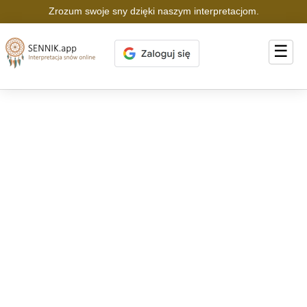
Zrozum swoje sny dzięki naszym interpretacjom.
☰