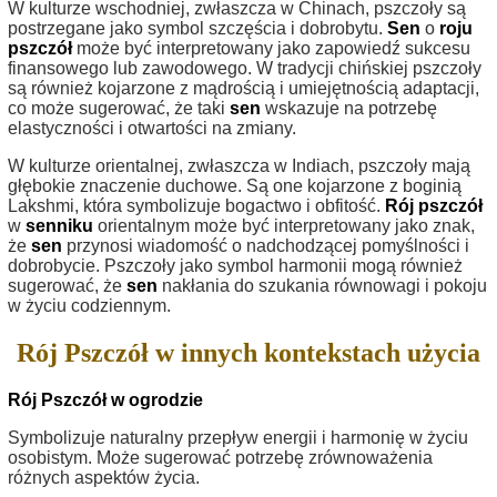
W kulturze wschodniej, zwłaszcza w Chinach, pszczoły są
postrzegane jako symbol szczęścia i dobrobytu.
Sen
o
roju
pszczół
może być interpretowany jako zapowiedź sukcesu
finansowego lub zawodowego. W tradycji chińskiej pszczoły
są również kojarzone z mądrością i umiejętnością adaptacji,
co może sugerować, że taki
sen
wskazuje na potrzebę
elastyczności i otwartości na zmiany.
W kulturze orientalnej, zwłaszcza w Indiach, pszczoły mają
głębokie znaczenie duchowe. Są one kojarzone z boginią
Lakshmi, która symbolizuje bogactwo i obfitość.
Rój pszczół
w
senniku
orientalnym może być interpretowany jako znak,
że
sen
przynosi wiadomość o nadchodzącej pomyślności i
dobrobycie. Pszczoły jako symbol harmonii mogą również
sugerować, że
sen
nakłania do szukania równowagi i pokoju
w życiu codziennym.
Rój Pszczół w innych kontekstach użycia
Rój Pszczół w ogrodzie
Symbolizuje naturalny przepływ energii i harmonię w życiu
osobistym. Może sugerować potrzebę zrównoważenia
różnych aspektów życia.