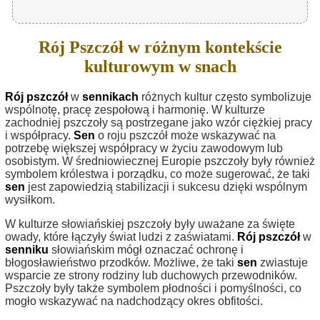
Rój Pszczół w różnym kontekście
kulturowym w snach
Rój pszczół
w
sennikach
różnych kultur często symbolizuje
wspólnotę, pracę zespołową i harmonię. W kulturze
zachodniej pszczoły są postrzegane jako wzór ciężkiej pracy
i współpracy.
Sen
o roju pszczół może wskazywać na
potrzebę większej współpracy w życiu zawodowym lub
osobistym. W średniowiecznej Europie pszczoły były również
symbolem królestwa i porządku, co może sugerować, że taki
sen
jest zapowiedzią stabilizacji i sukcesu dzięki wspólnym
wysiłkom.
W kulturze słowiańskiej pszczoły były uważane za święte
owady, które łączyły świat ludzi z zaświatami.
Rój pszczół
w
senniku
słowiańskim mógł oznaczać ochronę i
błogosławieństwo przodków. Możliwe, że taki
sen
zwiastuje
wsparcie ze strony rodziny lub duchowych przewodników.
Pszczoły były także symbolem płodności i pomyślności, co
mogło wskazywać na nadchodzący okres obfitości.