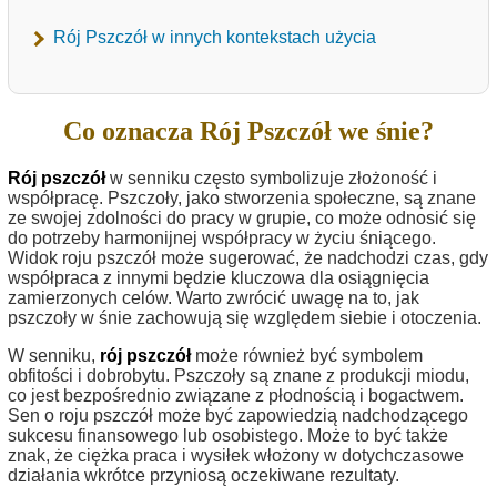
Rój Pszczół w innych kontekstach użycia
Co oznacza Rój Pszczół we śnie?
Rój pszczół
w senniku często symbolizuje złożoność i
współpracę. Pszczoły, jako stworzenia społeczne, są znane
ze swojej zdolności do pracy w grupie, co może odnosić się
do potrzeby harmonijnej współpracy w życiu śniącego.
Widok roju pszczół może sugerować, że nadchodzi czas, gdy
współpraca z innymi będzie kluczowa dla osiągnięcia
zamierzonych celów. Warto zwrócić uwagę na to, jak
pszczoły w śnie zachowują się względem siebie i otoczenia.
W senniku,
rój pszczół
może również być symbolem
obfitości i dobrobytu. Pszczoły są znane z produkcji miodu,
co jest bezpośrednio związane z płodnością i bogactwem.
Sen o roju pszczół może być zapowiedzią nadchodzącego
sukcesu finansowego lub osobistego. Może to być także
znak, że ciężka praca i wysiłek włożony w dotychczasowe
działania wkrótce przyniosą oczekiwane rezultaty.