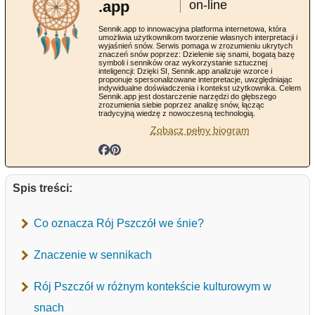
.app
on-line
Sennik.app to innowacyjna platforma internetowa, która
umożliwia użytkownikom tworzenie własnych interpretacji i
wyjaśnień snów. Serwis pomaga w zrozumieniu ukrytych
znaczeń snów poprzez: Dzielenie się snami, bogatą bazę
symboli i senników oraz wykorzystanie sztucznej
inteligencji: Dzięki SI, Sennik.app analizuje wzorce i
proponuje spersonalizowane interpretacje, uwzględniając
indywidualne doświadczenia i kontekst użytkownika. Celem
Sennik.app jest dostarczenie narzędzi do głębszego
zrozumienia siebie poprzez analizę snów, łącząc
tradycyjną wiedzę z nowoczesną technologią.
Zobacz pełny biogram
Spis treści:
Co oznacza Rój Pszczół we śnie?
Znaczenie w sennikach
Rój Pszczół w różnym kontekście kulturowym w
snach