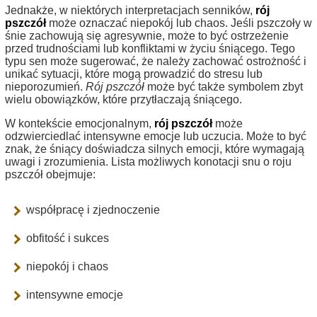
Jednakże, w niektórych interpretacjach senników,
rój
pszczół
może oznaczać niepokój lub chaos. Jeśli pszczoły w
śnie zachowują się agresywnie, może to być ostrzeżenie
przed trudnościami lub konfliktami w życiu śniącego. Tego
typu sen może sugerować, że należy zachować ostrożność i
unikać sytuacji, które mogą prowadzić do stresu lub
nieporozumień.
Rój pszczół
może być także symbolem zbyt
wielu obowiązków, które przytłaczają śniącego.
W kontekście emocjonalnym,
rój pszczół
może
odzwierciedlać intensywne emocje lub uczucia. Może to być
znak, że śniący doświadcza silnych emocji, które wymagają
uwagi i zrozumienia. Lista możliwych konotacji snu o roju
pszczół obejmuje:
współpracę i zjednoczenie
obfitość i sukces
niepokój i chaos
intensywne emocje