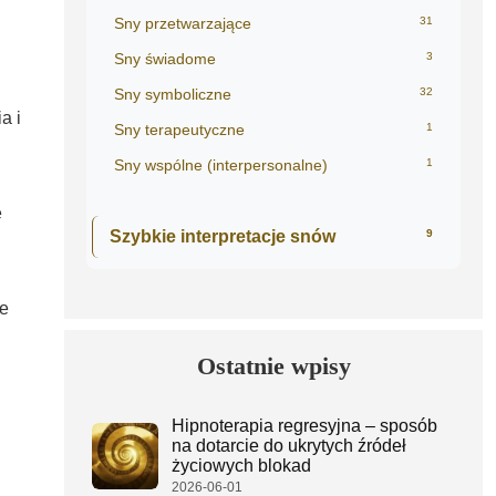
Sny przetwarzające
31
Sny świadome
3
Sny symboliczne
32
a i
Sny terapeutyczne
1
Sny wspólne (interpersonalne)
1
e
Szybkie interpretacje snów
9
je
Ostatnie wpisy
Hipnoterapia regresyjna – sposób
na dotarcie do ukrytych źródeł
życiowych blokad
2026-06-01