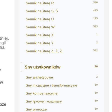
Sennik na literę R
346
Sennik na literę S, Ś
415
Sennik na literę U
195
Sennik na literę W
523
Sennik na literę X
1
niej,
ogii
Sennik na literę Y
2
nia
Sennik na literę Z, Ź, Ż
542
Sny użytkowników
60
e
Sny archetypowe
2
 w
Sny inicjacyjne i transformacyjne
10
Sny kompensacyjne
10
Sny lękowe i koszmary
39
Może
Sny prorocze
10