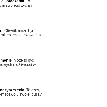
ie i otoczenia
. To
mi swojego życia i
ne
. Oliwnik może być
mi, co jest kluczowe dla
rmonię
. Może to być
e nowych możliwości w
oczyszczenia
. To czas,
ym rozwoju swojej duszy.