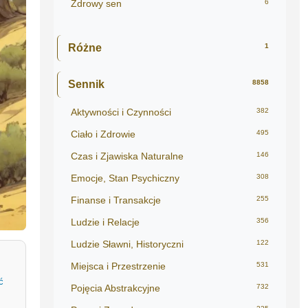
Zdrowy sen
6
Różne
1
Sennik
8858
Aktywności i Czynności
382
Ciało i Zdrowie
495
Czas i Zjawiska Naturalne
146
Emocje, Stan Psychiczny
308
Finanse i Transakcje
255
Ludzie i Relacje
356
Ludzie Sławni, Historyczni
122
Miejsca i Przestrzenie
531
ć
Pojęcia Abstrakcyjne
732