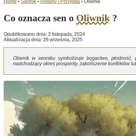
Home
•
Sennik
•
Rośliny i Przyroda
•
Oliwnik
Co oznacza sen o
Oliwnik
?
Opublikowano dnia: 3 listopada, 2024
Aktualizacja dnia: 26 września, 2025
Oliwnik w senniku symbolizuje bogactwo, płodność
nadchodzący okres prosperity, zakończenie konfliktów lub 