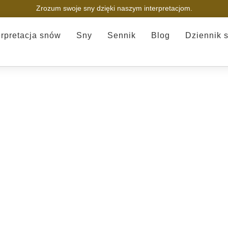
Zrozum swoje sny dzięki naszym interpretacjom.
erpretacja snów
Sny
Sennik
Blog
Dziennik 