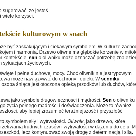
o sugerować, że jesteś
 wiele korzyści.
tekście kulturowym w snach
że być zaskakującym i ciekawym symbolem. W kulturze zachod
pokojem i harmonią. Drzewo oliwne ma głębokie korzenie w mitol
im kontekście,
sen
o oliwniku może oznaczać potrzebę znalezie
 sytuacjach życiowych.
 święte i pełne duchowej mocy. Choć oliwnik nie jest typowym
rzewa może nawiązywać do ochrony i opieki. W
senniku
 osoba śniąca jest otoczona opieką przodków lub duchów, któr
rzewa jako symbole długowieczności i mądrości.
Sen
o oliwniku
go życia pełnego mądrości i doświadczenia. Może to również
złości, aby lepiej zrozumieć teraźniejszość i przyszłość.
sto symbolem siły i wytrwałości.
Oliwnik
, jako drzewo, które
zetrwania trudnych czasów i wytrwałości w dążeniu do celu. 
rzeszkód, lecz kontynuować swoją drogę z determinacją i siłą.