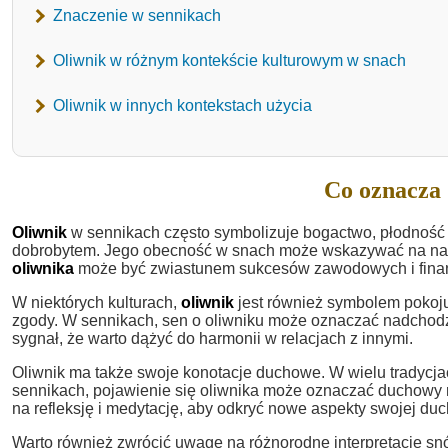
Znaczenie w sennikach
Oliwnik w różnym kontekście kulturowym w snach
Oliwnik w innych kontekstach użycia
Co oznacza 
Oliwnik
w sennikach często symbolizuje bogactwo, płodność i o
dobrobytem. Jego obecność w snach może wskazywać na nadc
oliwnika
może być zwiastunem sukcesów zawodowych i fina
W niektórych kulturach,
oliwnik
jest również symbolem pokoju 
zgody. W sennikach, sen o oliwniku może oznaczać nadchodzą
sygnał, że warto dążyć do harmonii w relacjach z innymi.
Oliwnik ma także swoje konotacje duchowe. W wielu tradycja
sennikach, pojawienie się oliwnika może oznaczać duchowy 
na refleksję i medytację, aby odkryć nowe aspekty swojej du
Warto również zwrócić uwagę na różnorodne interpretacje s