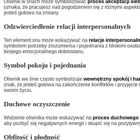
Oliwnik w snach może symbolizować
proces akceptacji sieb
oznaka, że pracujesz nad pogodzeniem się z różnymi aspekta
jesteś gotowa na zmiany.
Odzwierciedlenie relacji interpersonalnych
Ten element snu może wskazywać na
relacje interpersonal
symbolem potrzeby zrozumienia i pojednania z bliskimi osoba
twojego emocjonalnego dobrostanu.
Symbol pokoju i pojednania
Oliwnik we śnie często symbolizuje
wewnętrzny spokój i ha
znak, że jesteś gotowa na zakończenie konfliktów i przyjęci
swoim życiu.
Duchowe oczyszczenie
Widzenie oliwnika może wskazywać na
proces duchowego 
aby pozbyć się negatywnych energii i skupić się na pozytywn
Obfitość i płodność