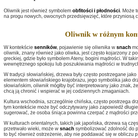
Oliwnik jest również symbolem
obfitości i płodności
. Może t
na progu nowych, owocnych przedsięwzięć, które przyniosą ci
Oliwnik w różnym kon
W kontekście
senników
, pojawienie się
oliwnika
w
snach
mo
oliwnik, znany również jako oliwka, jest często kojarzony z 
greckiej, gdzie było symbolem Ateny, bogini mądrości. W tak
wewnętrznego spokoju lub poszukiwania mądrości w trudnych
W tradycji słowiańskiej, drzewa były często postrzegane jako
elementem słowiańskiego krajobrazu, jego symbolika jako d
słowiańskim,
oliwnik
mógłby być interpretowany jako znak, że
chcą ją chronić i wspierać w jej codziennych zmaganiach.
Kultura wschodnia, szczególnie chińska, często postrzega d
tym kontekście może być odczytywany jako zapowiedź długie
sugerować, że osoba śniąca powinna czerpać z mądrości przes
W kulturach orientalnych, takich jak japońska, drzewa są czę
przetrwało wieki, może w
snach
symbolizować zdolność do pr
to być również ostrzeżenie, aby nie poddawać się w obliczu p