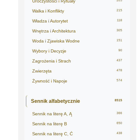
Uroczystości i Rytuały
205
Walka i Konflikty
215
Władza i Autorytet
118
Wnętrza i Architektura
305
Woda i Zjawiska Wodne
151
Wybory i Decyzje
90
Zagrożenia i Strach
437
Zwierzęta
478
Żywność i Napoje
574
Sennik alfabetycznie
8515
Sennik na literę A, Ą
366
Sennik na literę B
650
Sennik na literę C, Ć
438