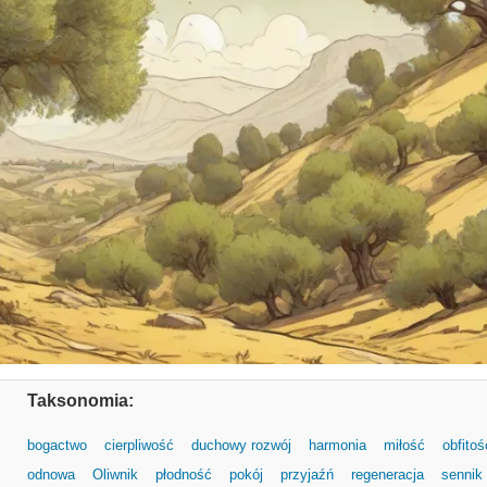
Taksonomia:
bogactwo
cierpliwość
duchowy rozwój
harmonia
miłość
obfitoś
odnowa
Oliwnik
płodność
pokój
przyjaźń
regeneracja
sennik