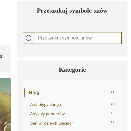
Przeszukuj symbole snów
a
Kategorie
Blog
39
Archetypy Junga
14
Artykuły partnerów
12
Sen w różnych ujęciach
14