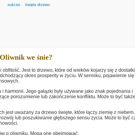
sukces
święte drzewo
Oliwnik we śnie?
bfitość. Jest to drzewo, które od wieków kojarzy się z dostatk
hodzący okres prosperity w życiu. W senniku, pojawienie się
nsowych.
i harmonii. Jego gałązki były używane jako znak pojednania i
ce porozumienie lub zakończenie konfliktu. Może to być takż
ch jest uważany za drzewo święte, które łączy ziemię z niebem
rozwój lub poszukiwanie głębszego sensu życia. Może to być c
chowości.
nów o oliwniku. Mogą one obejmować: