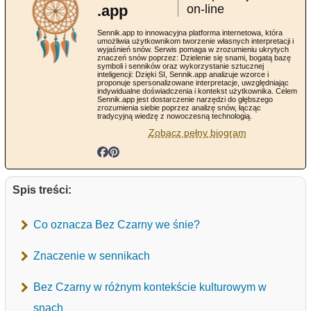
.app
on-line
Sennik.app to innowacyjna platforma internetowa, która
umożliwia użytkownikom tworzenie własnych interpretacji i
wyjaśnień snów. Serwis pomaga w zrozumieniu ukrytych
znaczeń snów poprzez: Dzielenie się snami, bogatą bazę
symboli i senników oraz wykorzystanie sztucznej
inteligencji: Dzięki SI, Sennik.app analizuje wzorce i
proponuje spersonalizowane interpretacje, uwzględniając
indywidualne doświadczenia i kontekst użytkownika. Celem
Sennik.app jest dostarczenie narzędzi do głębszego
zrozumienia siebie poprzez analizę snów, łącząc
tradycyjną wiedzę z nowoczesną technologią.
Zobacz pełny biogram
Spis treści:
Co oznacza Bez Czarny we śnie?
Znaczenie w sennikach
Bez Czarny w różnym kontekście kulturowym w
snach