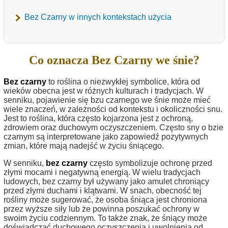
Bez Czarny w innych kontekstach użycia
Co oznacza Bez Czarny we śnie?
Bez czarny
to roślina o niezwykłej symbolice, która od
wieków obecna jest w różnych kulturach i tradycjach. W
senniku, pojawienie się bzu czarnego we śnie może mieć
wiele znaczeń, w zależności od kontekstu i okoliczności snu.
Jest to roślina, która często kojarzona jest z ochroną,
zdrowiem oraz duchowym oczyszczeniem. Często sny o bzie
czarnym są interpretowane jako zapowiedź pozytywnych
zmian, które mają nadejść w życiu śniącego.
W senniku,
bez czarny
często symbolizuje ochronę przed
złymi mocami i negatywną energią. W wielu tradycjach
ludowych, bez czarny był używany jako amulet chroniący
przed złymi duchami i klątwami. W snach, obecność tej
rośliny może sugerować, że osoba śniąca jest chroniona
przez wyższe siły lub że powinna poszukać ochrony w
swoim życiu codziennym. To także znak, że śniący może
doświadczać duchowego oczyszczenia i uwolnienia od