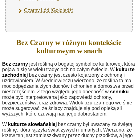
Czarny Lód (Gołoledź)
Bez Czarny w różnym kontekście
kulturowym w snach
Bez czarny
jest rośliną o bogatej symbolice kulturowej, która
pojawia się w wielu tradycjach na całym świecie. W
kulturze
zachodniej
bez czarny jest często kojarzony z ochroną i
uzdrawianiem. W średniowieczu wierzono, że roślina ta ma
moc odpędzania złych duchów i chronienia domostwa przed
nieszczęściem. Z tego względu jego obecność w
senniku
może być interpretowana jako zapowiedź ochrony,
bezpieczeństwa oraz zdrowia. Widok bzu czarnego we śnie
może sugerować, że śniący znajduje się pod opieką sił
wyższych, które czuwają nad jego dobrostanem.
W
kulturze słowiańskiej
bez czarny był uważany za świętą
roślinę, która łączyła świat żywych i umarłych. Wierzono, że
krzew ten jest zamieszkiwany przez duchy przodków, a jego