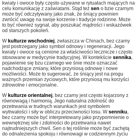
kwiaty i owoce były często używane w rytuałach mających na
celu komunikację z zaświatami. Stąd też
sen
o bzie czarnym
może być odczytywany jako znak, że śniący powinien
zwrócić uwagę na swoje korzenie i tradycje rodzinne. Może
to być również sygnał, aby poszukać mądrości i wskazówek
od starszych pokoleń.
W
kulturze wschodniej
, zwłaszcza w Chinach, bez czarny
jest postrzegany jako symbol odnowy i regeneracji. Jego
kwiaty i owoce są cenione za właściwości lecznicze i często
stosowane w medycynie tradycyjnej. W kontekście
sennika
,
pojawienie się bzu czarnego we śnie może oznaczać
nadchodzące zmiany, które przyniosą odnowę i nowe
możliwości. Może to sugerować, że śniący jest na progu
ważnych przemian życiowych, które przyniosą mu korzyści
zdrowotne i emocjonalne.
W
kulturze orientalnej
, bez czarny jest często kojarzony z
równowagą i harmonią. Jego naturalna zdolność do
przetrwania w trudnych warunkach jest symbolem
wytrwałości i siły w obliczu przeciwności losu. W
senniku
,
bez czarny może być interpretowany jako przypomnienie o
wewnętrznej sile i zdolności do przetrwania nawet
najtrudniejszych chwil. Sen o tej roślinie może być zachętą
do odnalezienia spokoju i równowagi w codziennym życiu