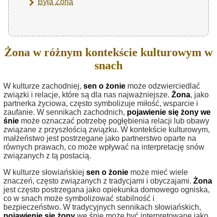
Była Żona
Żona w różnym kontekście kulturowym w
snach
W kulturze zachodniej,
sen o żonie
może odzwierciedlać
związki i relacje, które są dla nas najważniejsze.
Żona
, jako
partnerka życiowa, często symbolizuje miłość, wsparcie i
zaufanie. W sennikach zachodnich,
pojawienie się żony we
śnie
może oznaczać potrzebę pogłębienia relacji lub obawy
związane z przyszłością związku. W kontekście kulturowym,
małżeństwo jest postrzegane jako partnerstwo oparte na
równych prawach, co może wpływać na interpretację snów
związanych z tą postacią.
W kulturze słowiańskiej
sen o żonie
może mieć wiele
znaczeń, często związanych z tradycjami i obyczajami.
Żona
jest często postrzegana jako opiekunka domowego ogniska,
co w snach może symbolizować stabilność i
bezpieczeństwo. W tradycyjnych sennikach słowiańskich,
pojawienie się żony
we śnie może być interpretowane jako