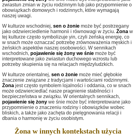
zwiastun zmian w życiu rodzinnym lub jako przypomnienie o
obowiązkach domowych i rodzinnych, które wymagają
naszej uwagi.
W kulturze wschodniej,
sen o żonie
może być postrzegany
jako odzwierciedlenie harmonii i równowagi w życiu.
Żona
w
tej kulturze często symbolizuje yin, czyli żeńską energię, co
w snach może oznaczać potrzebę zrównoważenia męskich i
żeńskich aspektów naszej osobowości. W sennikach
wschodnich,
pojawienie się żony we śnie
może być
interpretowane jako zwiastun duchowego wzrostu lub
potrzeby skupienia się na relacjach międzyludzkich.
W kulturze orientalnej,
sen o żonie
może mieć głębokie
znaczenie związane z tradycjami i wartościami rodzinnymi.
Żona
jest często symbolem lojalności i oddania, co w snach
może odzwierciedlać nasze pragnienie stabilności i
bezpieczeństwa w związku. W orientalnych sennikach,
pojawienie się żony
we śnie może być interpretowane jako
przypomnienie o znaczeniu rodziny i obowiązków wobec
bliskich, a także jako zachęta do pielęgnowania relacji i
dbania o harmonię w życiu osobistym.
Żona w innych kontekstach użycia