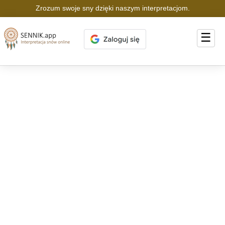
Zrozum swoje sny dzięki naszym interpretacjom.
☰