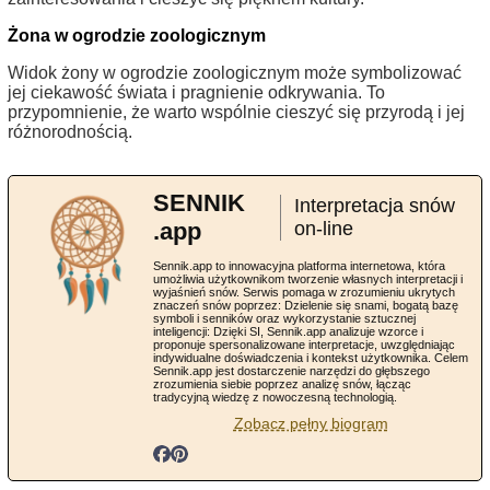
Żona w ogrodzie zoologicznym
Widok żony w ogrodzie zoologicznym może symbolizować
jej ciekawość świata i pragnienie odkrywania. To
przypomnienie, że warto wspólnie cieszyć się przyrodą i jej
różnorodnością.
SENNIK
Interpretacja snów
.app
on-line
Sennik.app to innowacyjna platforma internetowa, która
umożliwia użytkownikom tworzenie własnych interpretacji i
wyjaśnień snów. Serwis pomaga w zrozumieniu ukrytych
znaczeń snów poprzez: Dzielenie się snami, bogatą bazę
symboli i senników oraz wykorzystanie sztucznej
inteligencji: Dzięki SI, Sennik.app analizuje wzorce i
proponuje spersonalizowane interpretacje, uwzględniając
indywidualne doświadczenia i kontekst użytkownika. Celem
Sennik.app jest dostarczenie narzędzi do głębszego
zrozumienia siebie poprzez analizę snów, łącząc
tradycyjną wiedzę z nowoczesną technologią.
Zobacz pełny biogram