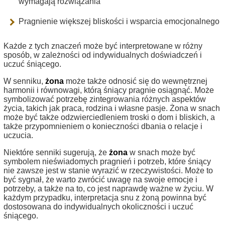
wymagają rozwiązania
Pragnienie większej bliskości i wsparcia emocjonalnego
Każde z tych znaczeń może być interpretowane w różny
sposób, w zależności od indywidualnych doświadczeń i
uczuć śniącego.
W senniku,
żona
może także odnosić się do wewnętrznej
harmonii i równowagi, którą śniący pragnie osiągnąć. Może
symbolizować potrzebę zintegrowania różnych aspektów
życia, takich jak praca, rodzina i własne pasje. Żona w snach
może być także odzwierciedleniem troski o dom i bliskich, a
także przypomnieniem o konieczności dbania o relacje i
uczucia.
Niektóre senniki sugerują, że
żona
w snach może być
symbolem nieświadomych pragnień i potrzeb, które śniący
nie zawsze jest w stanie wyrazić w rzeczywistości. Może to
być sygnał, że warto zwrócić uwagę na swoje emocje i
potrzeby, a także na to, co jest naprawdę ważne w życiu. W
każdym przypadku, interpretacja snu z żoną powinna być
dostosowana do indywidualnych okoliczności i uczuć
śniącego.