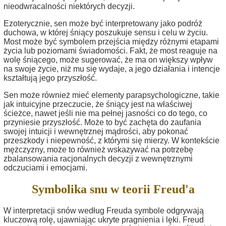
nieodwracalności niektórych decyzji.
Ezoterycznie, sen może być interpretowany jako podróż
duchowa, w której śniący poszukuje sensu i celu w życiu.
Most może być symbolem przejścia między różnymi etapami
życia lub poziomami świadomości. Fakt, że most reaguje na
wolę śniącego, może sugerować, że ma on większy wpływ
na swoje życie, niż mu się wydaje, a jego działania i intencje
kształtują jego przyszłość.
Sen może również mieć elementy parapsychologiczne, takie
jak intuicyjne przeczucie, że śniący jest na właściwej
ścieżce, nawet jeśli nie ma pełnej jasności co do tego, co
przyniesie przyszłość. Może to być zachęta do zaufania
swojej intuicji i wewnętrznej mądrości, aby pokonać
przeszkody i niepewność, z którymi się mierzy. W kontekście
mężczyzny, może to również wskazywać na potrzebę
zbalansowania racjonalnych decyzji z wewnętrznymi
odczuciami i emocjami.
Symbolika snu w teorii Freud'a
W interpretacji snów według Freuda symbole odgrywają
kluczową rolę, ujawniając ukryte pragnienia i lęki. Freud