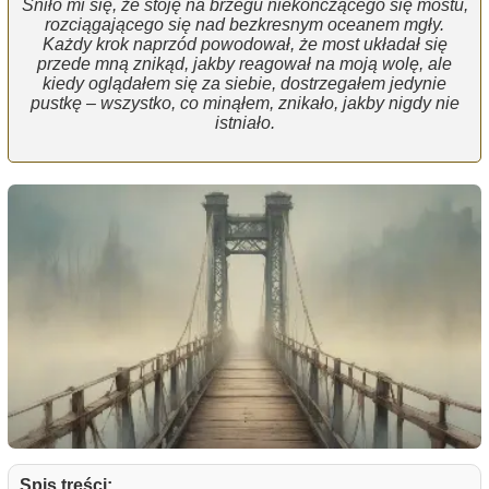
Śniło mi się, że stoję na brzegu niekończącego się mostu,
rozciągającego się nad bezkresnym oceanem mgły.
Każdy krok naprzód powodował, że most układał się
przede mną znikąd, jakby reagował na moją wolę, ale
kiedy oglądałem się za siebie, dostrzegałem jedynie
pustkę – wszystko, co minąłem, znikało, jakby nigdy nie
istniało.
Spis treści: