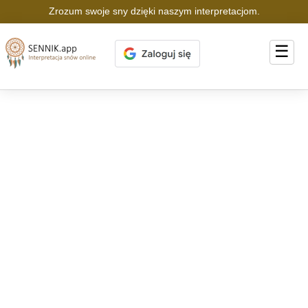
Zrozum swoje sny dzięki naszym interpretacjom.
☰