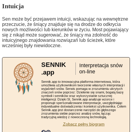
Intuicja
Sen może być przejawem intuicji, wskazując na wewnętrzne
przeczucie, że śniący znajduje się na drodze do odkrycia
nowych możliwości lub kierunków w życiu. Most pojawiający
się z nikąd może sugerować, że śniący ma zdolność do
intuicyjnego znajdowania rozwiązań lub ścieżek, które
wcześniej były niewidoczne.
SENNIK
Interpretacja snów
.app
on-line
Sennik.app to innowacyjna platforma internetowa, która
umożliwia użytkownikom tworzenie własnych interpretacji i
wyjaśnień snów. Serwis pomaga w zrozumieniu ukrytych
znaczeń snów poprzez: Dzielenie się snami, bogatą bazę
symboli i senników oraz wykorzystanie sztucznej
inteligencji: Dzięki SI, Sennik.app analizuje wzorce i
proponuje spersonalizowane interpretacje, uwzględniając
indywidualne doświadczenia i kontekst użytkownika. Celem
Sennik.app jest dostarczenie narzędzi do głębszego
zrozumienia siebie poprzez analizę snów, łącząc
tradycyjną wiedzę z nowoczesną technologią.
Zobacz pełny biogram