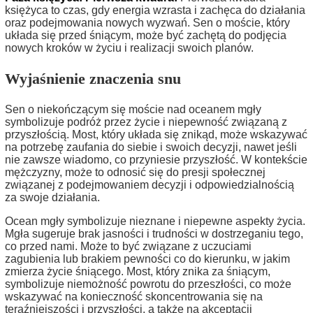
księżyca to czas, gdy energia wzrasta i zachęca do działania
oraz podejmowania nowych wyzwań. Sen o moście, który
układa się przed śniącym, może być zachętą do podjęcia
nowych kroków w życiu i realizacji swoich planów.
Wyjaśnienie znaczenia snu
Sen o niekończącym się moście nad oceanem mgły
symbolizuje podróż przez życie i niepewność związaną z
przyszłością. Most, który układa się znikąd, może wskazywać
na potrzebę zaufania do siebie i swoich decyzji, nawet jeśli
nie zawsze wiadomo, co przyniesie przyszłość. W kontekście
mężczyzny, może to odnosić się do presji społecznej
związanej z podejmowaniem decyzji i odpowiedzialnością
za swoje działania.
Ocean mgły symbolizuje nieznane i niepewne aspekty życia.
Mgła sugeruje brak jasności i trudności w dostrzeganiu tego,
co przed nami. Może to być związane z uczuciami
zagubienia lub brakiem pewności co do kierunku, w jakim
zmierza życie śniącego. Most, który znika za śniącym,
symbolizuje niemożność powrotu do przeszłości, co może
wskazywać na konieczność skoncentrowania się na
teraźniejszości i przyszłości, a także na akceptacji