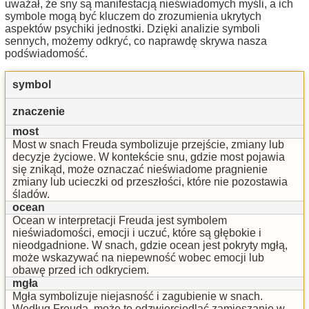
uważał, że sny są manifestacją nieświadomych myśli, a ich
symbole mogą być kluczem do zrozumienia ukrytych
aspektów psychiki jednostki. Dzięki analizie symboli
sennych, możemy odkryć, co naprawdę skrywa nasza
podświadomość.
symbol
znaczenie
most
Most w snach Freuda symbolizuje przejście, zmiany lub
decyzje życiowe. W kontekście snu, gdzie most pojawia
się znikąd, może oznaczać nieświadome pragnienie
zmiany lub ucieczki od przeszłości, które nie pozostawia
śladów.
ocean
Ocean w interpretacji Freuda jest symbolem
nieświadomości, emocji i uczuć, które są głębokie i
nieodgadnione. W snach, gdzie ocean jest pokryty mgłą,
może wskazywać na niepewność wobec emocji lub
obawę przed ich odkryciem.
mgła
Mgła symbolizuje niejasność i zagubienie w snach.
Według Freuda, może to odzwierciedlać zamieszanie w