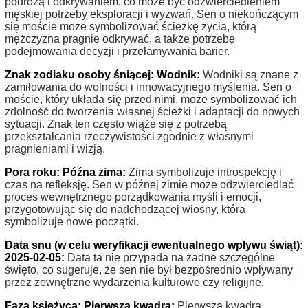
podróżą i odkrywaniem, co może być odzwierciedleniem
męskiej potrzeby eksploracji i wyzwań. Sen o niekończącym
się moście może symbolizować ścieżkę życia, którą
mężczyzna pragnie odkrywać, a także potrzebę
podejmowania decyzji i przełamywania barier.
Znak zodiaku osoby śniącej: Wodnik:
Wodniki są znane z
zamiłowania do wolności i innowacyjnego myślenia. Sen o
moście, który układa się przed nimi, może symbolizować ich
zdolność do tworzenia własnej ścieżki i adaptacji do nowych
sytuacji. Znak ten często wiąże się z potrzebą
przekształcania rzeczywistości zgodnie z własnymi
pragnieniami i wizją.
Pora roku: Późna zima:
Zima symbolizuje introspekcję i
czas na refleksję. Sen w późnej zimie może odzwierciedlać
proces wewnętrznego porządkowania myśli i emocji,
przygotowując się do nadchodzącej wiosny, która
symbolizuje nowe początki.
Data snu (w celu weryfikacji ewentualnego wpływu świąt):
2025-02-05:
Data ta nie przypada na żadne szczególne
święto, co sugeruje, że sen nie był bezpośrednio wpływany
przez zewnętrzne wydarzenia kulturowe czy religijne.
Faza księżyca: Pierwsza kwadra:
Pierwsza kwadra