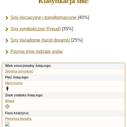
Klasyfikacja snu:
Sny inicjacyjne i transformacyjne
[40%]
Sny symboliczne (Freud)
[35%]
Sny świadome (lucid dreams)
[25%]
Poznaj inne rodzaje snów
Wiek emocjonalny śniącego:
Średnia dorosłość
Płeć śniącego:
Mężczyzna
Znak zodiaku śniącego:
Waga
Faza księżyca:
Pierwsza kwadra