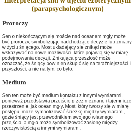
Interpretacja snu w ujęciu ezoterycznym
(parapsychologicznym)
Proroczy
Sen o niekończącym się moście nad oceanem mgły może
być proroczy, symbolizując nadchodzące decyzje lub zmiany
w życiu śniącego. Most układający się znikąd może
wskazywać na nowe możliwości, które pojawią się w miarę
podejmowania decyzji. Znikająca przeszłość może
oznaczać, że śniący powinien skupić się na teraźniejszości i
przyszłości, a nie na tym, co było.
Medium
Sen ten może być medium kontaktu z innymi wymiarami,
ponieważ przedstawia przejście przez nieznane i tajemnicze
przestrzenie, jak ocean mgły. Most, który tworzy się w miarę
postępu, może symbolizować ścieżkę między wymiarami,
gdzie śniący jest przewodnikiem swojego własnego
przejścia, a mgła może symbolizować zasłonę między
rzeczywistością a innymi wymiarami.