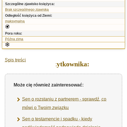
Szczególne zjawisko księżyca:
Brak szczególnego zjawiska
Odległość księżyca od Ziemi:
maksymalna
Pora roku:
Późna zima
Spis treści
Sen użytkownika:
Może cię również zainteresować:
Sen o rozstaniu z partnerem - sprawdź, co
mówi o Twoim związku
Sen o testamencie i spadku - kiedy