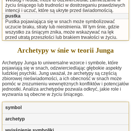
życiu śniącego lub trudności w dostrzeganiu prawdziwych
intencji i uczuć, które są ukryte przed świadomością.
pustka
Pustka pojawiająca się w snach może symbolizować
uczucie braku, straty lub nieistnienia. W tym śnie, gdzie
wszystko za śniącym znika, może wskazywać na lęk
przed utratą przeszłości lub brakiem trwałości w życiu.
Archetypy w śnie w teorii Junga
Archetypy Junga to uniwersalne wzorce i symbole, które
pojawiają się w snach, odzwierciedlając głębokie aspekty
ludzkiej psychiki. Jung uważał, że archetypy są częścią
zbiorowej nieświadomości, a ich obecność w snach może
pomóc w zrozumieniu wewnętrznych konfliktów i potencjałów
jednostki. Analiza archetypów pozwala odkryć, jakie role i
wyzwania są obecne w życiu śniącego.
symbol
archetyp
wyjaśnienie symboliki