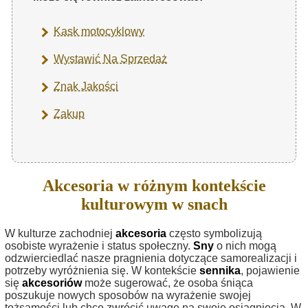
Kask motocyklowy
Wystawić Na Sprzedaż
Znak Jakości
Zakup
Akcesoria w różnym kontekście
kulturowym w snach
W kulturze zachodniej
akcesoria
często symbolizują
osobiste wyrażenie i status społeczny.
Sny
o nich mogą
odzwierciedlać nasze pragnienia dotyczące samorealizacji i
potrzeby wyróżnienia się. W kontekście
sennika
, pojawienie
się
akcesoriów
może sugerować, że osoba śniąca
poszukuje nowych sposobów na wyrażenie swojej
tożsamości lub chce zwrócić uwagę na swoje osiągnięcia. W