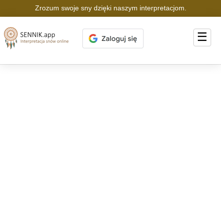
Zrozum swoje sny dzięki naszym interpretacjom.
☰