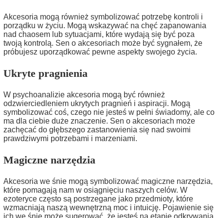
Akcesoria mogą również symbolizować potrzebę kontroli i
porządku w życiu. Mogą wskazywać na chęć zapanowania
nad chaosem lub sytuacjami, które wydają się być poza
twoją kontrolą. Sen o akcesoriach może być sygnałem, że
próbujesz uporządkować pewne aspekty swojego życia.
Ukryte pragnienia
W psychoanalizie akcesoria mogą być również
odzwierciedleniem ukrytych pragnień i aspiracji. Mogą
symbolizować coś, czego nie jesteś w pełni świadomy, ale co
ma dla ciebie duże znaczenie. Sen o akcesoriach może
zachęcać do głębszego zastanowienia się nad swoimi
prawdziwymi potrzebami i marzeniami.
Magiczne narzędzia
Akcesoria we śnie mogą symbolizować magiczne narzędzia,
które pomagają nam w osiągnięciu naszych celów. W
ezoteryce często są postrzegane jako przedmioty, które
wzmacniają naszą wewnętrzną moc i intuicję. Pojawienie się
ich we śnie może sugerować, że jesteś na etapie odkrywania