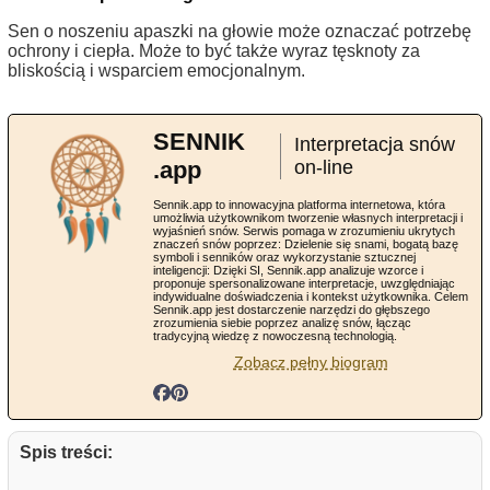
Sen o noszeniu apaszki na głowie może oznaczać potrzebę
ochrony i ciepła. Może to być także wyraz tęsknoty za
bliskością i wsparciem emocjonalnym.
SENNIK
Interpretacja snów
.app
on-line
Sennik.app to innowacyjna platforma internetowa, która
umożliwia użytkownikom tworzenie własnych interpretacji i
wyjaśnień snów. Serwis pomaga w zrozumieniu ukrytych
znaczeń snów poprzez: Dzielenie się snami, bogatą bazę
symboli i senników oraz wykorzystanie sztucznej
inteligencji: Dzięki SI, Sennik.app analizuje wzorce i
proponuje spersonalizowane interpretacje, uwzględniając
indywidualne doświadczenia i kontekst użytkownika. Celem
Sennik.app jest dostarczenie narzędzi do głębszego
zrozumienia siebie poprzez analizę snów, łącząc
tradycyjną wiedzę z nowoczesną technologią.
Zobacz pełny biogram
Spis treści: