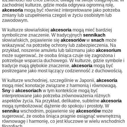
zachodniej kulturze, gdzie moda odgrywa ogromną rolę,
akcesoria
mogą być również interpretowane jako potrzeba
zmiany lub uzupełnienia czegoś w życiu osobistym lub
zawodowym.
W kulturze słowiańskiej
akcesoria
mogą mieć bardziej
symboliczne znaczenie. W tradycyjnych
sennikach
słowiańskich, pojawienie się
akcesoriów
w
snach
może
wskazywać na potrzebę ochrony lub zabezpieczenia. Na
przykład, noszenie amuletu lub talizmanu jako
akcesorium
może sugerować, że osoba śniąca czuje się zagrożona i
potrzebuje wsparcia duchowego. W kulturze, gdzie symbole i
tradycje mają głębokie znaczenie,
akcesoria
mogą być
postrzegane jako most łączący codzienność z duchowością.
W kulturze wschodniej, szczególnie w Japonii,
akcesoria
mogą mieć konotacje związane z harmonią i równowagą.
Sny
o
akcesoriach
w tym kontekście mogą być
interpretowane jako potrzeba zrównoważenia różnych
aspektów życia. Na przykład, delikatne, subtelne
akcesoria
mogą symbolizować dążenie do spokoju i prostoty. W
senniku
wschodnim, pojawienie się
akcesoriów
może
sugerować, że osoba śniąca pragnie osiągnąć wewnętrzną
równowagę i harmonię, co jest kluczowe w wielu wschodnich
filozofiach.