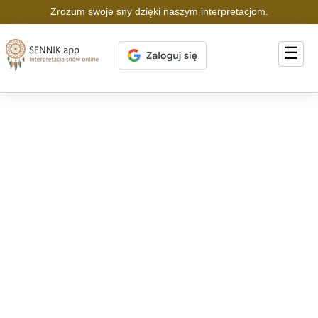
Zrozum swoje sny dzięki naszym interpretacjom.
☰