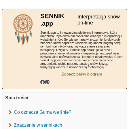
SENNIK
Interpretacja snów
.app
on-line
Sennik.app to innowacyjna platforma internetowa, która
umożliwia użytkownikom tworzenie własnych interpretacji i
wyjaśnień snów. Serwis pomaga w zrozumieniu ukrytych
znaczeń snów poprzez: Dzielenie się snami, bogatą bazę
symboli i senników oraz wykorzystanie sztucznej
inteligencji: Dzięki SI, Sennik.app analizuje wzorce i
proponuje spersonalizowane interpretacje, uwzględniając
indywidualne doświadczenia i kontekst użytkownika. Celem
Sennik.app jest dostarczenie narzędzi do głębszego
zrozumienia siebie poprzez analizę snów, łącząc
tradycyjną wiedzę z nowoczesną technologią.
Zobacz pełny biogram
Spis treści:
Co oznacza Guma we śnie?
Znaczenie w sennikach