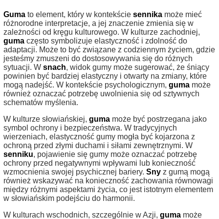
Guma
to element, który w kontekście
sennika
może mieć
różnorodne interpretacje, a jej znaczenie zmienia się w
zależności od kręgu kulturowego. W kulturze zachodniej,
guma
często symbolizuje elastyczność i zdolność do
adaptacji. Może to być związane z codziennym życiem, gdzie
jesteśmy zmuszeni do dostosowywania się do różnych
sytuacji. W
snach
, widok gumy może sugerować, że śniący
powinien być bardziej elastyczny i otwarty na zmiany, które
mogą nadejść. W kontekście psychologicznym,
guma
może
również oznaczać potrzebę uwolnienia się od sztywnych
schematów myślenia.
W kulturze słowiańskiej,
guma
może być postrzegana jako
symbol ochrony i bezpieczeństwa. W tradycyjnych
wierzeniach, elastyczność gumy mogła być kojarzona z
ochroną przed złymi duchami i siłami zewnętrznymi. W
senniku
, pojawienie się gumy może oznaczać potrzebę
ochrony przed negatywnymi wpływami lub konieczność
wzmocnienia swojej psychicznej bariery.
Sny
z gumą mogą
również wskazywać na konieczność zachowania równowagi
między różnymi aspektami życia, co jest istotnym elementem
w słowiańskim podejściu do harmonii.
W kulturach wschodnich, szczególnie w Azji,
guma
może