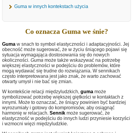
Guma w innych kontekstach użycia
Co oznacza Guma we śnie?
Guma
w snach to symbol elastyczności i adaptacyjności. Jej
obecność może sugerować, że w życiu śniącego pojawi się
sytuacja wymagająca dostosowania się do nowych
okoliczności.
Guma
może także wskazywać na potrzebę
większej elastyczności w podejściu do problemów, które
mogą wydawać się trudne do rozwiązania. W sennikach
często interpretowana jest jako znak, że warto zachować
otwarty umysł i nie bać się zmian.
W kontekście relacji międzyludzkich,
guma
może
symbolizować potrzebę większej giętkości w kontaktach z
innymi. Może to oznaczać, że śniący powinien być bardziej
wyrozumiały i gotowy do kompromisów, aby osiągnąć
harmonię w relacjach.
Sennik
może sugerować, że
elastyczność w podejściu do innych ludzi przyniesie korzyści
i wzmocni więzi międzyludzkie.