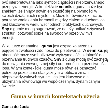
być interpretowana jako symbol ciągłości i nieprzerwanego
przepływu energii. W kontekście
sennika
, guma może być
znakiem, że śniący powinien skupić się na płynności w
swoich działaniach i myśleniu. Może to również oznaczać
potrzebę znalezienia harmonii między ciałem a duchem, co
jest kluczowe w wielu wschodnich praktykach duchowych.
Sny
o gumie mogą sugerować, że należy unikać sztywnych
struktur i pozwolić sobie na swobodny przepływ myśli i
emocji.
W kulturze orientalnej,
guma
jest często kojarzona z
pojęciem trwałości i zdolności do przetrwania. W
senniku
, jej
obecność może symbolizować wytrzymałość i zdolność do
przetrwania trudnych czasów.
Sny
z gumą mogą być zachętą
do rozwijania wewnętrznej siły i odporności na przeciwności
losu. W tym kontekście, guma może również oznaczać
potrzebę pozostania elastycznym w obliczu zmian i
nieprzewidywalnych sytuacji, co jest kluczowe dla
utrzymania równowagi we współczesnym, dynamicznym
świecie.
Guma w innych kontekstach użycia
Guma do żucia