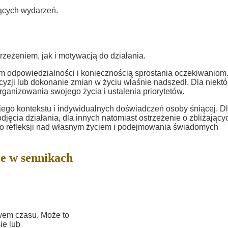
ących wydarzeń.
zeżeniem, jak i motywacją do działania.
m odpowiedzialności i koniecznością sprostania oczekiwaniom
yzji lub dokonanie zmian w życiu właśnie nadszedł. Dla niektó
ganizowania swojego życia i ustalenia priorytetów.
jego kontekstu i indywidualnych doświadczeń osoby śniącej. D
djęcia działania, dla innych natomiast ostrzeżenie o zbliżający
do refleksji nad własnym życiem i podejmowania świadomych
e w sennikach
wem czasu. Może to
ię lub