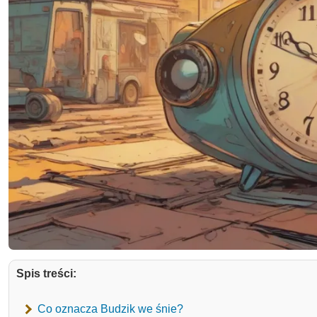
Spis treści:
Co oznacza Budzik we śnie?