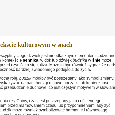
ekście kulturowym w snach
dyscypliny. Jego dźwięk jest nieodłącznym elementem codzienn
W kontekście
sennika
, widok lub dźwięk
budzika
w
śnie
może
zed czymś, co się zbliża. Może to być również sygnał, że nad
ieczność bardziej świadomego podejścia do życia.
stotną rolę,
budzik
mógłby być postrzegany jako symbol zmiany
skazywać na nadchodzące nowe początki lub konieczność
ać przebudzenie duchowe, co jest częstym motywem w słowiań
ponia czy Chiny, czas jest postrzegany jako coś cennego i
iem przed marnowaniem czasu lub przypomnieniem, aby żyć
udzik może również symbolizować harmonię i równowagę,
trznych aspektów życia.