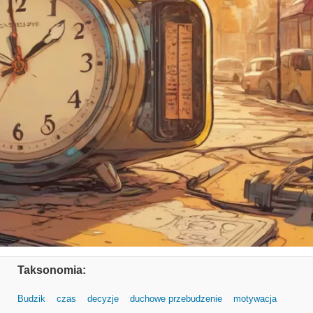
Taksonomia:
Budzik
czas
decyzje
duchowe przebudzenie
motywacja