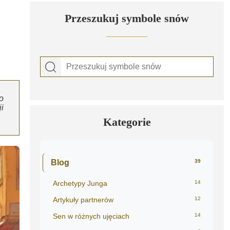
Przeszukuj symbole snów
o
i
Kategorie
Blog
39
Archetypy Junga
14
Artykuły partnerów
12
Sen w różnych ujęciach
14