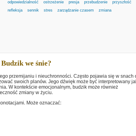
odpowiedzialność
ostrzeżenie
presja
przebudzenie
przyszłość
refleksja
sennik
stres
zarządzanie czasem
zmiana
 Budzik we śnie?
go przemijaniu i nieuchronności. Często pojawia się w snach 
alizować swoich planów. Jego dźwięk może być interpretowany j
łania. W kontekście emocjonalnym, budzik może również
ieczność zmiany w życiu.
konotacjami. Może oznaczać: