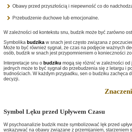
Obawy przed przyszłością i niepewność co do nadchodz
Przebudzenie duchowe lub emocjonalne.
W zależności od kontekstu snu, budzik może być zarówno ostr
Symbolika
budzika
w snach jest często związana z poczucie
Może to być również sygnał, że czas na podjęcie ważnych dec
osób, budzik w snach jest przypomnieniem o konieczności zor
Interpretacje snu o
budziku
mogą się różnić w zależności od 
jednych może to być sygnał do przebudzenia się z letargu i po
trudnościach. W każdym przypadku, sen o budziku zachęca 
decyzji.
Znaczeni
Symbol Lęku przed Upływem Czasu
W psychoanalizie budzik może symbolizować lęk przed upły
wskazywać na obawy związane z przemijaniem, starzeniem s