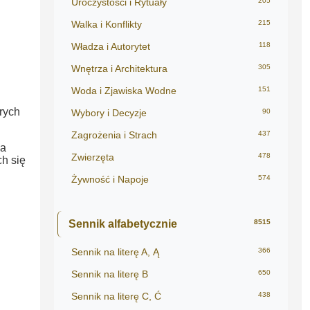
Uroczystości i Rytuały
205
Walka i Konflikty
215
Władza i Autorytet
118
Wnętrza i Architektura
305
Woda i Zjawiska Wodne
151
.
rych
Wybory i Decyzje
90
Zagrożenia i Strach
437
la
Zwierzęta
478
ch się
Żywność i Napoje
574
Sennik alfabetycznie
8515
Sennik na literę A, Ą
366
Sennik na literę B
650
Sennik na literę C, Ć
438