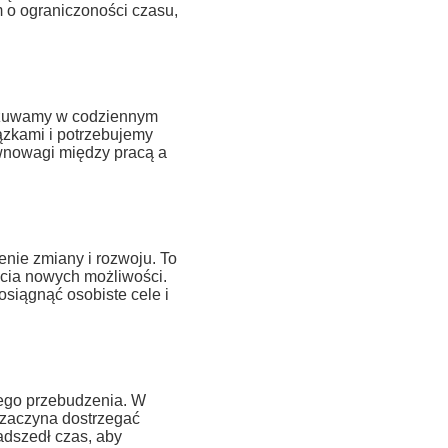
 o ograniczoności czasu,
dczuwamy w codziennym
iązkami i potrzebujemy
ównowagi między pracą a
nie zmiany i rozwoju. To
cia nowych możliwości.
osiągnąć osobiste cele i
ego przebudzenia. W
 zaczyna dostrzegać
adszedł czas, aby