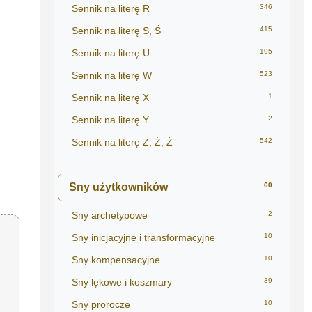
Sennik na literę R
346
Sennik na literę S, Ś
415
Sennik na literę U
195
Sennik na literę W
523
Sennik na literę X
1
Sennik na literę Y
2
Sennik na literę Z, Ź, Ż
542
Sny użytkowników
60
Sny archetypowe
2
Sny inicjacyjne i transformacyjne
10
Sny kompensacyjne
10
Sny lękowe i koszmary
39
Sny prorocze
10