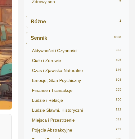
Zdrowy sen
6
Różne
1
Sennik
8858
Aktywności i Czynności
382
Ciało i Zdrowie
495
Czas i Zjawiska Naturalne
146
Emocje, Stan Psychiczny
308
Finanse i Transakcje
255
Ludzie i Relacje
356
Ludzie Sławni, Historyczni
122
Miejsca i Przestrzenie
531
Pojęcia Abstrakcyjne
732