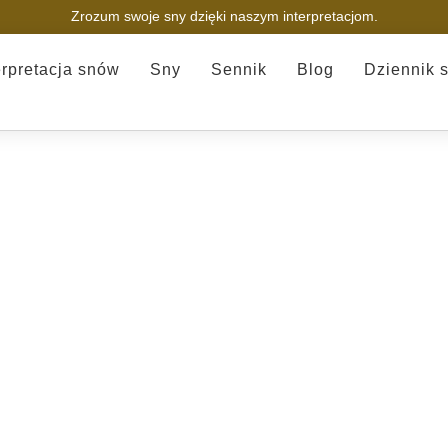
Zrozum swoje sny dzięki naszym interpretacjom.
erpretacja snów
Sny
Sennik
Blog
Dziennik 