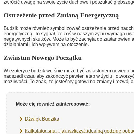
zwrócić uwagę na swoje życie duchowe i poszukać głębszego
Ostrzeżenie przed Zmianą Energetyczną
Budzik może również symbolizować ostrzeżenie przed nadc
energetyczną. To sygnał, że coś w naszym życiu wymaga uwa
negatywnych skutków. Może to być zachęta do zastanowienia
działaniami i ich wpływem na otoczenie.
Zwiastun Nowego Początku
W ezoteryce budzik we śnie może być zwiastunem nowego po
nadszedł czas, aby zakończyć pewien etap w życiu i otworzy
możliwości. To znak, że jesteśmy gotowi na zmiany i rozwój o
Może cię również zainteresować:
Dźwięk Budzika
Kalkulator snu – jak wyliczyć idealną godzinę pobu