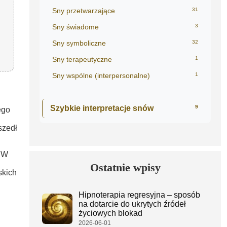
Sny przetwarzające
31
Sny świadome
3
Sny symboliczne
32
Sny terapeutyczne
1
Sny wspólne (interpersonalne)
1
Szybkie interpretacje snów
9
ego
szedł
. W
Ostatnie wpisy
skich
Hipnoterapia regresyjna – sposób
na dotarcie do ukrytych źródeł
życiowych blokad
2026-06-01