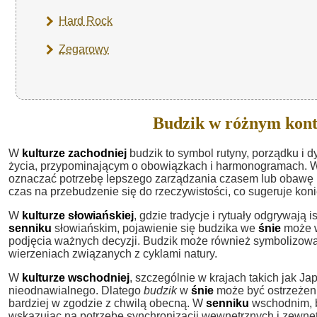
Hard Rock
Zegarowy
Budzik w różnym kont
W
kulturze zachodniej
budzik to symbol rutyny, porządku i 
życia, przypominającym o obowiązkach i harmonogramach. 
oznaczać potrzebę lepszego zarządzania czasem lub obawę pr
czas na przebudzenie się do rzeczywistości, co sugeruje kon
W
kulturze słowiańskiej
, gdzie tradycje i rytuały odgrywają i
senniku
słowiańskim, pojawienie się budzika we
śnie
może w
podjęcia ważnych decyzji. Budzik może również symbolizow
wierzeniach związanych z cyklami natury.
W
kulturze wschodniej
, szczególnie w krajach takich jak Ja
nieodnawialnego. Dlatego
budzik
w
śnie
może być ostrzeżen
bardziej w zgodzie z chwilą obecną. W
senniku
wschodnim, b
wskazując na potrzebę synchronizacji wewnętrznych i zewnę