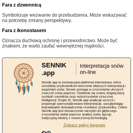
Fara z dzwonnicą
Symbolizuje wezwanie do przebudzenia. Może wskazywać
na potrzebę zmiany perspektywy.
Fara z ikonostasem
Oznacza duchową ochronę i przewodnictwo. Może być
znakiem, że warto zaufać wewnętrznej mądrości.
SENNIK
Interpretacja snów
.app
on-line
Sennik.app to innowacyjna platforma internetowa, która
umożliwia użytkownikom tworzenie własnych interpretacji i
wyjaśnień snów. Serwis pomaga w zrozumieniu ukrytych
znaczeń snów poprzez: Dzielenie się snami, bogatą bazę
symboli i senników oraz wykorzystanie sztucznej
inteligencji: Dzięki SI, Sennik.app analizuje wzorce i
proponuje spersonalizowane interpretacje, uwzględniając
indywidualne doświadczenia i kontekst użytkownika. Celem
Sennik.app jest dostarczenie narzędzi do głębszego
zrozumienia siebie poprzez analizę snów, łącząc
tradycyjną wiedzę z nowoczesną technologią.
Zobacz pełny biogram