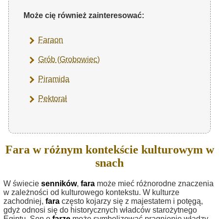
Może cię również zainteresować:
Faraon
Grób (Grobowiec)
Piramida
Pektorał
Fara w różnym kontekście kulturowym w
snach
W świecie
senników
,
fara
może mieć różnorodne znaczenia
w zależności od kulturowego kontekstu. W kulturze
zachodniej,
fara
często kojarzy się z majestatem i potęgą,
gdyż odnosi się do historycznych władców starożytnego
Egiptu. Sen o
farze
może symbolizować pragnienie władzy,