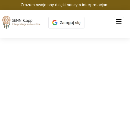
Zrozum swoje sny dzięki naszym interpretacjom.
☰