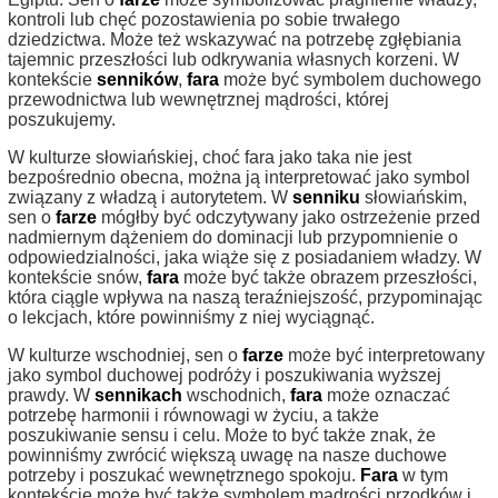
kontroli lub chęć pozostawienia po sobie trwałego
dziedzictwa. Może też wskazywać na potrzebę zgłębiania
tajemnic przeszłości lub odkrywania własnych korzeni. W
kontekście
senników
,
fara
może być symbolem duchowego
przewodnictwa lub wewnętrznej mądrości, której
poszukujemy.
W kulturze słowiańskiej, choć fara jako taka nie jest
bezpośrednio obecna, można ją interpretować jako symbol
związany z władzą i autorytetem. W
senniku
słowiańskim,
sen o
farze
mógłby być odczytywany jako ostrzeżenie przed
nadmiernym dążeniem do dominacji lub przypomnienie o
odpowiedzialności, jaka wiąże się z posiadaniem władzy. W
kontekście snów,
fara
może być także obrazem przeszłości,
która ciągle wpływa na naszą teraźniejszość, przypominając
o lekcjach, które powinniśmy z niej wyciągnąć.
W kulturze wschodniej, sen o
farze
może być interpretowany
jako symbol duchowej podróży i poszukiwania wyższej
prawdy. W
sennikach
wschodnich,
fara
może oznaczać
potrzebę harmonii i równowagi w życiu, a także
poszukiwanie sensu i celu. Może to być także znak, że
powinniśmy zwrócić większą uwagę na nasze duchowe
potrzeby i poszukać wewnętrznego spokoju.
Fara
w tym
kontekście może być także symbolem mądrości przodków i