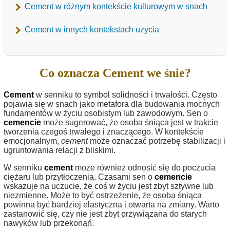
Cement w różnym kontekście kulturowym w snach
Cement w innych kontekstach użycia
Co oznacza Cement we śnie?
Cement
w senniku to symbol solidności i trwałości. Często
pojawia się w snach jako metafora dla budowania mocnych
fundamentów w życiu osobistym lub zawodowym. Sen o
cemencie
może sugerować, że osoba śniąca jest w trakcie
tworzenia czegoś trwałego i znaczącego. W kontekście
emocjonalnym,
cement
może oznaczać potrzebę stabilizacji i
ugruntowania relacji z bliskimi.
W senniku
cement
może również odnosić się do poczucia
ciężaru lub przytłoczenia. Czasami sen o
cemencie
wskazuje na uczucie, że coś w życiu jest zbyt sztywne lub
niezmienne. Może to być ostrzeżenie, że osoba śniąca
powinna być bardziej elastyczna i otwarta na zmiany. Warto
zastanowić się, czy nie jest zbyt przywiązana do starych
nawyków lub przekonań.