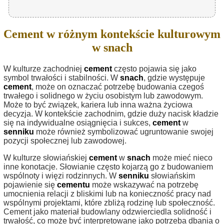
Cement w różnym kontekście kulturowym
w snach
W kulturze zachodniej
cement
często pojawia się jako
symbol trwałości i stabilności. W
snach
, gdzie występuje
cement
, może on oznaczać potrzebę budowania czegoś
trwałego i solidnego w życiu osobistym lub zawodowym.
Może to być związek, kariera lub inna ważna życiowa
decyzja. W kontekście zachodnim, gdzie duży nacisk kładzie
się na indywidualne osiągnięcia i sukces,
cement
w
senniku
może również symbolizować ugruntowanie swojej
pozycji społecznej lub zawodowej.
W kulturze słowiańskiej
cement
w
snach
może mieć nieco
inne konotacje. Słowianie często kojarzą go z budowaniem
wspólnoty i więzi rodzinnych. W
senniku
słowiańskim
pojawienie się
cementu
może wskazywać na potrzebę
umocnienia relacji z bliskimi lub na konieczność pracy nad
wspólnymi projektami, które zbliżą rodzinę lub społeczność.
Cement jako materiał budowlany odzwierciedla solidność i
trwałość, co może być interpretowane jako potrzeba dbania o