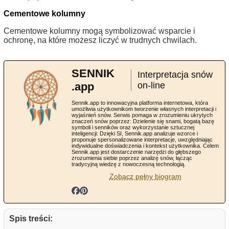
Cementowe kolumny
Cementowe kolumny mogą symbolizować wsparcie i
ochronę, na które możesz liczyć w trudnych chwilach.
SENNIK
Interpretacja snów
.app
on-line
Sennik.app to innowacyjna platforma internetowa, która
umożliwia użytkownikom tworzenie własnych interpretacji i
wyjaśnień snów. Serwis pomaga w zrozumieniu ukrytych
znaczeń snów poprzez: Dzielenie się snami, bogatą bazę
symboli i senników oraz wykorzystanie sztucznej
inteligencji: Dzięki SI, Sennik.app analizuje wzorce i
proponuje spersonalizowane interpretacje, uwzględniając
indywidualne doświadczenia i kontekst użytkownika. Celem
Sennik.app jest dostarczenie narzędzi do głębszego
zrozumienia siebie poprzez analizę snów, łącząc
tradycyjną wiedzę z nowoczesną technologią.
Zobacz pełny biogram
Spis treści: