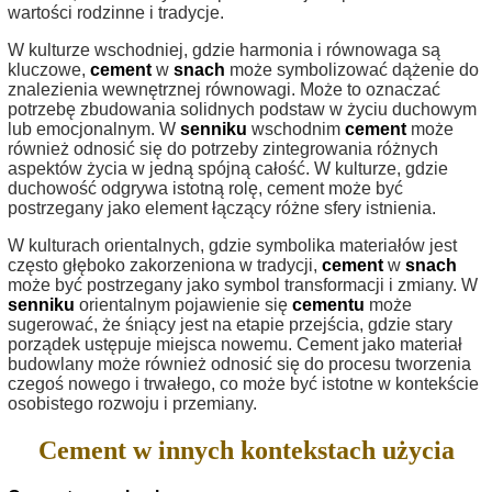
wartości rodzinne i tradycje.
W kulturze wschodniej, gdzie harmonia i równowaga są
kluczowe,
cement
w
snach
może symbolizować dążenie do
znalezienia wewnętrznej równowagi. Może to oznaczać
potrzebę zbudowania solidnych podstaw w życiu duchowym
lub emocjonalnym. W
senniku
wschodnim
cement
może
również odnosić się do potrzeby zintegrowania różnych
aspektów życia w jedną spójną całość. W kulturze, gdzie
duchowość odgrywa istotną rolę, cement może być
postrzegany jako element łączący różne sfery istnienia.
W kulturach orientalnych, gdzie symbolika materiałów jest
często głęboko zakorzeniona w tradycji,
cement
w
snach
może być postrzegany jako symbol transformacji i zmiany. W
senniku
orientalnym pojawienie się
cementu
może
sugerować, że śniący jest na etapie przejścia, gdzie stary
porządek ustępuje miejsca nowemu. Cement jako materiał
budowlany może również odnosić się do procesu tworzenia
czegoś nowego i trwałego, co może być istotne w kontekście
osobistego rozwoju i przemiany.
Cement w innych kontekstach użycia