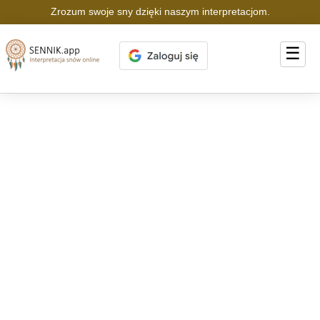
Zrozum swoje sny dzięki naszym interpretacjom.
☰