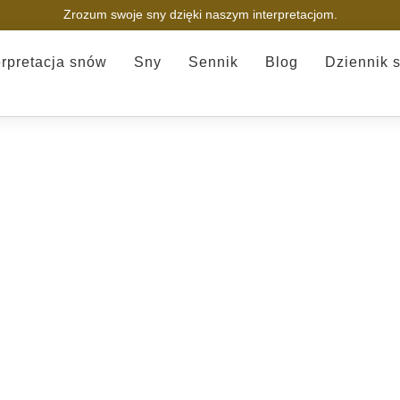
Zrozum swoje sny dzięki naszym interpretacjom.
erpretacja snów
Sny
Sennik
Blog
Dziennik 