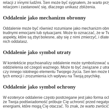
relacji z innymi ludźmi. Sen może być sygnałem, że warto prz
relacjom i zastanowić się, dlaczego unikasz zbliżenia.
Oddalenie jako mechanizm obronny
Oddalenie może być również rozumiane jako mechanizm obron
trudnymi emocjami lub sytuacjami. Może to oznaczać, że w Tw
aspekty, które są zbyt bolesne, aby się z nimi zmierzyć, i dl
nich oddalasz.
Oddalenie jako symbol utraty
W kontekście psychoanalizy oddalenie może symbolizować uc
oddzielenia od czegoś ważnego. Może to być związane z utrat
czy innego istotnego elementu Twojego życia. Sen ten może 
tych emocji i zrozumienia ich wpływu na Twoją psychikę.
Oddalenie jako symbol ochrony
W ezoteryce oddalenie często postrzegane jest jako forma oc
że Twoja podświadomość próbuje Cię uchronić przed negat
energiami, które mogą Cię otaczać. To znak, że warto zwróc