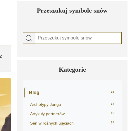
Przeszukuj symbole snów
z
Kategorie
Blog
39
Archetypy Junga
14
Artykuły partnerów
12
Sen w różnych ujęciach
14