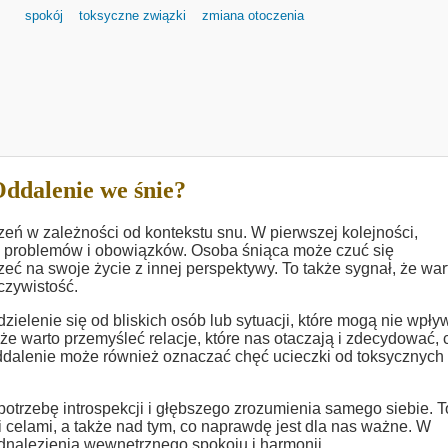
spokój
toksyczne związki
zmiana otoczenia
ddalenie we śnie?
zeń w zależności od kontekstu snu. W pierwszej kolejności,
 problemów i obowiązków. Osoba śniąca może czuć się
eć na swoje życie z innej perspektywy. To także sygnał, że war
czywistość.
zielenie się od bliskich osób lub sytuacji, które mogą nie wpły
e warto przemyśleć relacje, które nas otaczają i zdecydować, 
Oddalenie może również oznaczać chęć ucieczki od toksycznych
trzebę introspekcji i głębszego zrozumienia samego siebie. T
i celami, a także nad tym, co naprawdę jest dla nas ważne. W
odnalezienia wewnętrznego spokoju i harmonii.