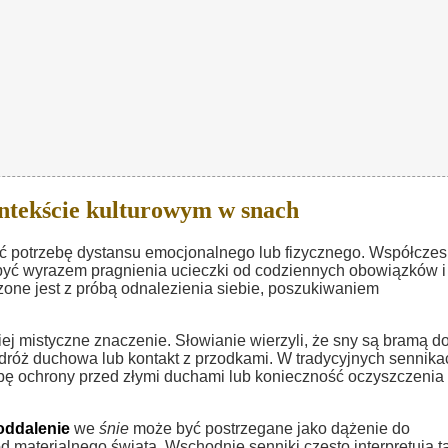
ntekście kulturowym w snach
 potrzebę dystansu emocjonalnego lub fizycznego. Współcze
że być wyrazem pragnienia ucieczki od codziennych obowiązków i
zone jest z próbą odnalezienia siebie, poszukiwaniem
j mistyczne znaczenie. Słowianie wierzyli, że sny są bramą d
odróż duchowa lub kontakt z przodkami. W tradycyjnych sennika
ę ochrony przed złymi duchami lub konieczność oczyszczenia 
oddalenie
we
śnie
może być postrzegane jako dążenie do
d materialnego świata. Wschodnie senniki często interpretują t