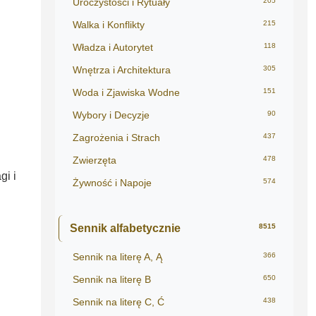
Uroczystości i Rytuały
205
Walka i Konflikty
215
Władza i Autorytet
118
Wnętrza i Architektura
305
Woda i Zjawiska Wodne
151
Wybory i Decyzje
90
Zagrożenia i Strach
437
Zwierzęta
478
i i
Żywność i Napoje
574
Sennik alfabetycznie
8515
Sennik na literę A, Ą
366
Sennik na literę B
650
Sennik na literę C, Ć
438