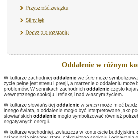
Przyszłość związku
Silny lęk
Decyzja o rozstaniu
Oddalenie w różnym ko
W kulturze zachodniej
oddalenie
we
śnie
może symbolizować
życie pełne jest stresu i presji, a marzenie o oddaleniu mo
problemów. W sennikach zachodnich
oddalenie
często kojar
wewnętrznego spokoju i refleksji nad własnym życiem.
W kulturze słowiańskiej
oddalenie
w
snach
może mieć bardzie
innego świata, a oddalenie mogło być interpretowane jako p
słowiańskich
oddalenie
mogło symbolizować również potrzeb
negatywnych energii.
W kulturze wschodniej, zwłaszcza w kontekście buddyjskim,
osiągnięcia nirwany, stanu całkowitego spokoju i oderwania o