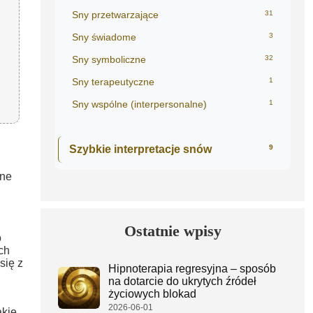
Sny przetwarzające
31
Sny świadome
3
Sny symboliczne
32
Sny terapeutyczne
1
Sny wspólne (interpersonalne)
1
Szybkie interpretacje snów
9
sne
Ostatnie wpisy
o
ch
się z
Hipnoterapia regresyjna – sposób
na dotarcie do ukrytych źródeł
życiowych blokad
2026-06-01
akie