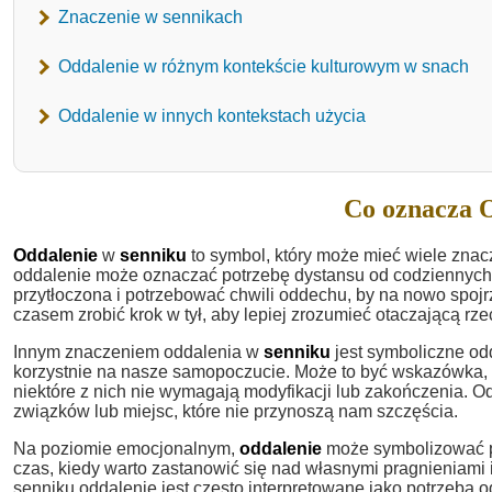
Znaczenie w sennikach
Oddalenie w różnym kontekście kulturowym w snach
Oddalenie w innych kontekstach użycia
Co oznacza O
Oddalenie
w
senniku
to symbol, który może mieć wiele znac
oddalenie może oznaczać potrzebę dystansu od codziennych
przytłoczona i potrzebować chwili oddechu, by na nowo spojrz
czasem zrobić krok w tył, aby lepiej zrozumieć otaczającą rze
Innym znaczeniem oddalenia w
senniku
jest symboliczne odd
korzystnie na nasze samopoczucie. Może to być wskazówka, ż
niektóre z nich nie wymagają modyfikacji lub zakończenia. 
związków lub miejsc, które nie przynoszą nam szczęścia.
Na poziomie emocjonalnym,
oddalenie
może symbolizować po
czas, kiedy warto zastanowić się nad własnymi pragnieniami 
senniku oddalenie jest często interpretowane jako potrzeba 