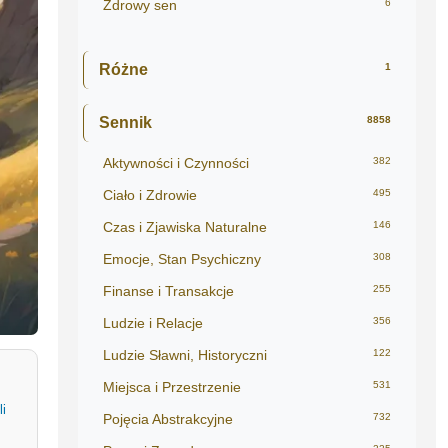
Zdrowy sen
6
Różne
1
Sennik
8858
Aktywności i Czynności
382
Ciało i Zdrowie
495
Czas i Zjawiska Naturalne
146
Emocje, Stan Psychiczny
308
Finanse i Transakcje
255
Ludzie i Relacje
356
Ludzie Sławni, Historyczni
122
Miejsca i Przestrzenie
531
i
Pojęcia Abstrakcyjne
732