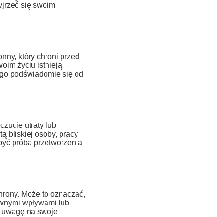
yjrzeć się swoim
ny, który chroni przed
oim życiu istnieją
atego podświadomie się od
zucie utraty lub
ą bliskiej osoby, pracy
być próbą przetworzenia
hrony. Może to oznaczać,
ywnymi wpływami lub
ić uwagę na swoje