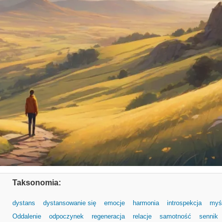
Taksonomia:
dystans
dystansowanie się
emocje
harmonia
introspekcja
myśl
Oddalenie
odpoczynek
regeneracja
relacje
samotność
sennik