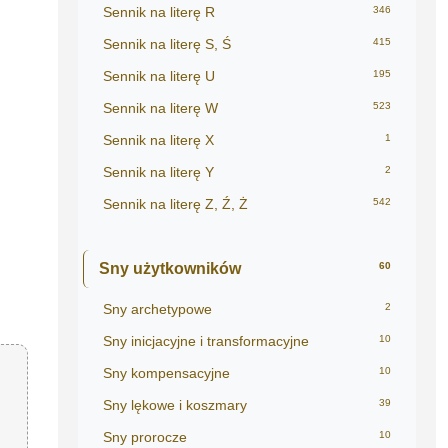
Sennik na literę R
346
Sennik na literę S, Ś
415
Sennik na literę U
195
Sennik na literę W
523
Sennik na literę X
1
Sennik na literę Y
2
Sennik na literę Z, Ź, Ż
542
Sny użytkowników
60
Sny archetypowe
2
Sny inicjacyjne i transformacyjne
10
Sny kompensacyjne
10
Sny lękowe i koszmary
39
Sny prorocze
10