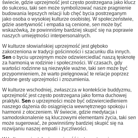
świecie, gdzie uprzejmość jest często postrzegana jako klucz
do sukcesu, taki sen może symbolizować nasze pragnienie
budowania lepszych relacji lub chęć bycia postrzeganym
jako osoba o wysokiej kulturze osobistej. W społeczeństwie,
gdzie asertywność i empatia są cenione,
sen
może być
wskazówką, że powinniśmy bardziej skupić się na poprawie
naszych umiejętności interpersonalnych.
W kulturze słowiańskiej uprzejmość jest głęboko
zakorzeniona w tradycji gościnności i szacunku dla innych.
Sen
o byciu uprzejmym może odzwierciedlać naszą tęsknotę
za harmonią w rodzinie i społeczności. W czasach, gdy
wartości rodzinne są niezwykle ważne, taki
sen
może być
przypomnieniem, że warto pielęgnować te relacje poprzez
drobne gesty uprzejmości i zrozumienia.
W kulturze wschodniej, zwłaszcza w kontekście buddyzmu,
uprzejmość jest często postrzegana jako forma duchowej
praktyki.
Sen
o uprzejmości może być odzwierciedleniem
naszego dążenia do osiągnięcia wewnętrznego spokoju i
harmonii z otoczeniem. W świecie, gdzie medytacja i
samodoskonalenie są kluczowymi elementami życia, taki
sen
może sugerować, że powinniśmy bardziej skupić się na
rozwijaniu naszej empatii i życzliwości.