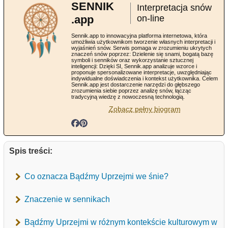
SENNIK
Interpretacja snów
.app
on-line
Sennik.app to innowacyjna platforma internetowa, która
umożliwia użytkownikom tworzenie własnych interpretacji i
wyjaśnień snów. Serwis pomaga w zrozumieniu ukrytych
znaczeń snów poprzez: Dzielenie się snami, bogatą bazę
symboli i senników oraz wykorzystanie sztucznej
inteligencji: Dzięki SI, Sennik.app analizuje wzorce i
proponuje spersonalizowane interpretacje, uwzględniając
indywidualne doświadczenia i kontekst użytkownika. Celem
Sennik.app jest dostarczenie narzędzi do głębszego
zrozumienia siebie poprzez analizę snów, łącząc
tradycyjną wiedzę z nowoczesną technologią.
Zobacz pełny biogram
Spis treści:
Co oznacza Bądźmy Uprzejmi we śnie?
Znaczenie w sennikach
Bądźmy Uprzejmi w różnym kontekście kulturowym w