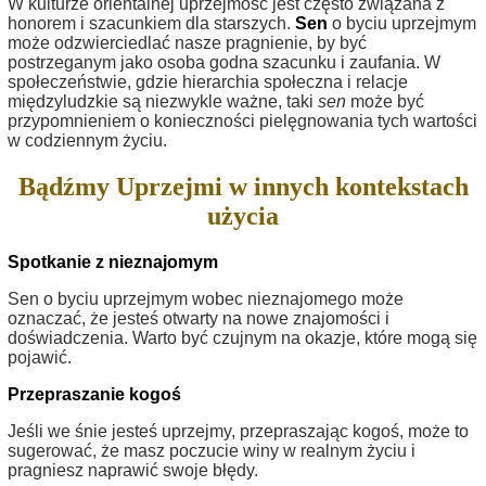
W kulturze orientalnej uprzejmość jest często związana z
honorem i szacunkiem dla starszych.
Sen
o byciu uprzejmym
może odzwierciedlać nasze pragnienie, by być
postrzeganym jako osoba godna szacunku i zaufania. W
społeczeństwie, gdzie hierarchia społeczna i relacje
międzyludzkie są niezwykle ważne, taki
sen
może być
przypomnieniem o konieczności pielęgnowania tych wartości
w codziennym życiu.
Bądźmy Uprzejmi w innych kontekstach
użycia
Spotkanie z nieznajomym
Sen o byciu uprzejmym wobec nieznajomego może
oznaczać, że jesteś otwarty na nowe znajomości i
doświadczenia. Warto być czujnym na okazje, które mogą się
pojawić.
Przepraszanie kogoś
Jeśli we śnie jesteś uprzejmy, przepraszając kogoś, może to
sugerować, że masz poczucie winy w realnym życiu i
pragniesz naprawić swoje błędy.