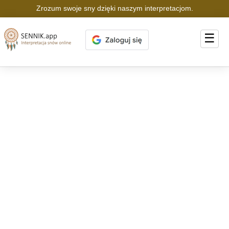
Zrozum swoje sny dzięki naszym interpretacjom.
☰