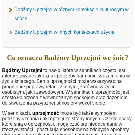
Bądźmy Uprzejmi w różnym kontekście kulturowym w
snach
Bądźmy Uprzejmi w innych kontekstach użycia
Co oznacza Bądźmy Uprzejmi we śnie?
Bądźmy Uprzejmi
to hasło, które w sennikach często jest
interpretowane jako znak potrzeby harmonii i zrozumienia w
życiu śniącego. Sen o uprzejmości może wskazywać na
pragnienie poprawy relacji z innymi, zarówno w życiu
osobistym, jak i zawodowym. W sennikach, uprzejmość jest
często kojarzona z wewnętrznym spokojem oraz dążeniem
do stworzenia przyjaznej atmosfery wokół siebie.
W sennikach,
uprzejmość
może być także symbolem
potrzeby uznania i akceptacji ze strony innych. Często osoby,
które śnią o uprzejmości, mogą czuć się niedoceniane w
rzeczywistości i poszukują sposobów na zdobycie aprobaty
otoczenia. Sen taki może również sugerować, że śniący