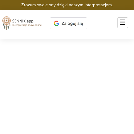
Zrozum swoje sny dzięki naszym interpretacjom.
☰