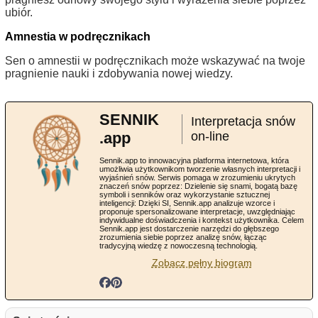
ubiór.
Amnestia w podręcznikach
Sen o amnestii w podręcznikach może wskazywać na twoje
pragnienie nauki i zdobywania nowej wiedzy.
SENNIK
Interpretacja snów
.app
on-line
Sennik.app to innowacyjna platforma internetowa, która
umożliwia użytkownikom tworzenie własnych interpretacji i
wyjaśnień snów. Serwis pomaga w zrozumieniu ukrytych
znaczeń snów poprzez: Dzielenie się snami, bogatą bazę
symboli i senników oraz wykorzystanie sztucznej
inteligencji: Dzięki SI, Sennik.app analizuje wzorce i
proponuje spersonalizowane interpretacje, uwzględniając
indywidualne doświadczenia i kontekst użytkownika. Celem
Sennik.app jest dostarczenie narzędzi do głębszego
zrozumienia siebie poprzez analizę snów, łącząc
tradycyjną wiedzę z nowoczesną technologią.
Zobacz pełny biogram