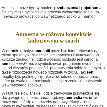
Amnestia może być symbolem
przebaczenia i pojednania
.
Śniący może być w trakcie procesu wybaczania sobie lub
innym, co prowadzi do wewnętrznego spokoju i harmonii.
Amnestia w różnym kontekście
kulturowym w snach
W
senniku
, motyw
amnestii
może być interpretowany na
różne sposoby w zależności od kontekstu kulturowego. W
kulturze zachodniej, gdzie wolność osobista jest ceniona,
sen
o
amnestii
może symbolizować pragnienie uwolnienia
się od ciężarów przeszłości, przebaczenia sobie lub innym, a
także rozpoczęcia nowego rozdziału w życiu. Taki
sen
mógłby być postrzegany jako wewnętrzne odpuszczenie,
które pozwala na emocjonalne oczyszczenie i odnalezienie
wewnętrznego spokoju.
W kulturze słowiańskiej, gdzie tradycyjnie przywiązuje się
dużą wagę do społeczności i rodziny,
amnestia
we
śnie
może odnosić się do potrzeby naprawy relacji z bliskimi.
Może to być sygnał, że nadszedł czas, aby wybaczyć dawne