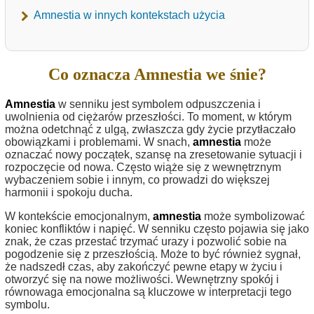
Amnestia w innych kontekstach użycia
Co oznacza Amnestia we śnie?
Amnestia
w senniku jest symbolem odpuszczenia i
uwolnienia od ciężarów przeszłości. To moment, w którym
można odetchnąć z ulgą, zwłaszcza gdy życie przytłaczało
obowiązkami i problemami. W snach,
amnestia
może
oznaczać nowy początek, szansę na zresetowanie sytuacji i
rozpoczęcie od nowa. Często wiąże się z wewnętrznym
wybaczeniem sobie i innym, co prowadzi do większej
harmonii i spokoju ducha.
W kontekście emocjonalnym,
amnestia
może symbolizować
koniec konfliktów i napięć. W senniku często pojawia się jako
znak, że czas przestać trzymać urazy i pozwolić sobie na
pogodzenie się z przeszłością. Może to być również sygnał,
że nadszedł czas, aby zakończyć pewne etapy w życiu i
otworzyć się na nowe możliwości. Wewnętrzny spokój i
równowaga emocjonalna są kluczowe w interpretacji tego
symbolu.