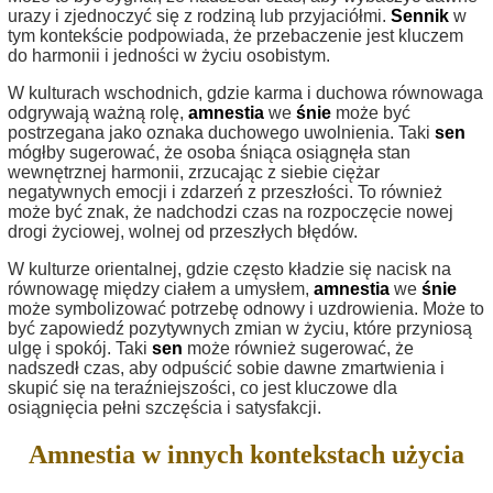
urazy i zjednoczyć się z rodziną lub przyjaciółmi.
Sennik
w
tym kontekście podpowiada, że przebaczenie jest kluczem
do harmonii i jedności w życiu osobistym.
W kulturach wschodnich, gdzie karma i duchowa równowaga
odgrywają ważną rolę,
amnestia
we
śnie
może być
postrzegana jako oznaka duchowego uwolnienia. Taki
sen
mógłby sugerować, że osoba śniąca osiągnęła stan
wewnętrznej harmonii, zrzucając z siebie ciężar
negatywnych emocji i zdarzeń z przeszłości. To również
może być znak, że nadchodzi czas na rozpoczęcie nowej
drogi życiowej, wolnej od przeszłych błędów.
W kulturze orientalnej, gdzie często kładzie się nacisk na
równowagę między ciałem a umysłem,
amnestia
we
śnie
może symbolizować potrzebę odnowy i uzdrowienia. Może to
być zapowiedź pozytywnych zmian w życiu, które przyniosą
ulgę i spokój. Taki
sen
może również sugerować, że
nadszedł czas, aby odpuścić sobie dawne zmartwienia i
skupić się na teraźniejszości, co jest kluczowe dla
osiągnięcia pełni szczęścia i satysfakcji.
Amnestia w innych kontekstach użycia