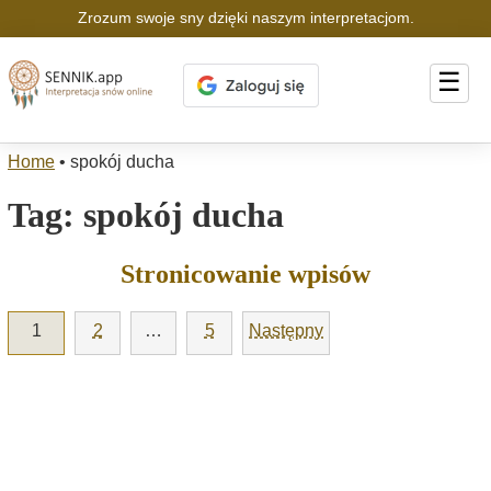
Zrozum swoje sny dzięki naszym interpretacjom.
☰
Home
•
spokój ducha
Tag:
spokój ducha
Stronicowanie wpisów
1
2
…
5
Następny