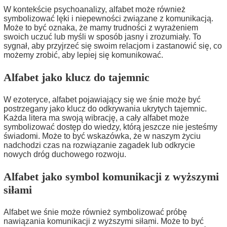
W kontekście psychoanalizy, alfabet może również
symbolizować lęki i niepewności związane z komunikacją.
Może to być oznaka, że mamy trudności z wyrażeniem
swoich uczuć lub myśli w sposób jasny i zrozumiały. To
sygnał, aby przyjrzeć się swoim relacjom i zastanowić się, co
możemy zrobić, aby lepiej się komunikować.
Alfabet jako klucz do tajemnic
W ezoteryce, alfabet pojawiający się we śnie może być
postrzegany jako klucz do odkrywania ukrytych tajemnic.
Każda litera ma swoją wibrację, a cały alfabet może
symbolizować dostęp do wiedzy, którą jeszcze nie jesteśmy
świadomi. Może to być wskazówka, że w naszym życiu
nadchodzi czas na rozwiązanie zagadek lub odkrycie
nowych dróg duchowego rozwoju.
Alfabet jako symbol komunikacji z wyższymi
siłami
Alfabet we śnie może również symbolizować próbę
nawiązania komunikacji z wyższymi siłami. Może to być