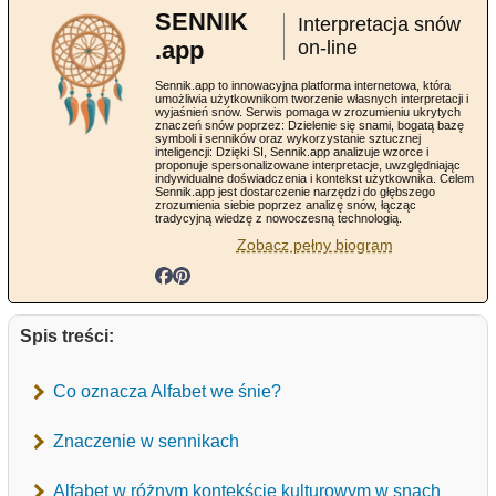
SENNIK
Interpretacja snów
.app
on-line
Sennik.app to innowacyjna platforma internetowa, która
umożliwia użytkownikom tworzenie własnych interpretacji i
wyjaśnień snów. Serwis pomaga w zrozumieniu ukrytych
znaczeń snów poprzez: Dzielenie się snami, bogatą bazę
symboli i senników oraz wykorzystanie sztucznej
inteligencji: Dzięki SI, Sennik.app analizuje wzorce i
proponuje spersonalizowane interpretacje, uwzględniając
indywidualne doświadczenia i kontekst użytkownika. Celem
Sennik.app jest dostarczenie narzędzi do głębszego
zrozumienia siebie poprzez analizę snów, łącząc
tradycyjną wiedzę z nowoczesną technologią.
Zobacz pełny biogram
Spis treści:
Co oznacza Alfabet we śnie?
Znaczenie w sennikach
Alfabet w różnym kontekście kulturowym w snach