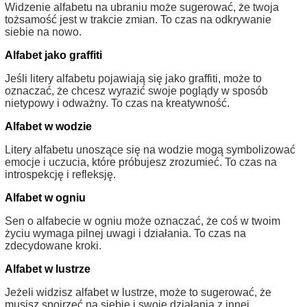
Widzenie alfabetu na ubraniu może sugerować, że twoja
tożsamość jest w trakcie zmian. To czas na odkrywanie
siebie na nowo.
Alfabet jako graffiti
Jeśli litery alfabetu pojawiają się jako graffiti, może to
oznaczać, że chcesz wyrazić swoje poglądy w sposób
nietypowy i odważny. To czas na kreatywność.
Alfabet w wodzie
Litery alfabetu unoszące się na wodzie mogą symbolizować
emocje i uczucia, które próbujesz zrozumieć. To czas na
introspekcję i refleksję.
Alfabet w ogniu
Sen o alfabecie w ogniu może oznaczać, że coś w twoim
życiu wymaga pilnej uwagi i działania. To czas na
zdecydowane kroki.
Alfabet w lustrze
Jeżeli widzisz alfabet w lustrze, może to sugerować, że
musisz spojrzeć na siebie i swoje działania z innej