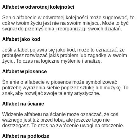
Alfabet w odwrotnej kolejności
Sen o alfabecie w odwrotnej kolejności może sugerować, że
coś w twoim życiu jest nie na swoim miejscu. Może to być
sygnał do przemyślenia i reorganizacji swoich działań.
Alfabet jako kod
Jeśli alfabet pojawia się jako kod, może to oznaczać, że
próbujesz rozwiązać jakiś problem lub zagadkę w swoim
życiu. To czas na logiczne myślenie i analizę.
Alfabet w piosence
Śnienie o alfabecie w piosence może symbolizować
potrzebę wyrażenia siebie poprzez sztukę lub muzykę. To
znak, aby rozwijać swoje talenty artystyczne.
Alfabet na ścianie
Widzenie alfabetu na ścianie może oznaczać, że coś
ważnego jest tuż przed tobą, ale jeszcze tego nie
dostrzegasz. To czas na zwrócenie uwagi na otoczenie.
Alfabet na podłodze