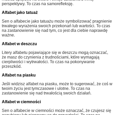
perspektywy. To czas na samorefleksję.
Alfabet jako tatuaż
Sen o alfabecie jako tatuażu może symbolizować pragnienie
trwałego wyrażenia swoich przekonań lub wartości. To czas
na zastanowienie się nad tym, co jest dla ciebie naprawdę
ważne.
Alfabet w deszczu
Litery alfabetu pojawiające się w deszczu mogą oznaczać,
że masz do czynienia z trudnościami, które wymagają
cierpliwości i wytrwałości. To czas na pokonywanie
przeszkód.
Alfabet na piasku
Jeśli widzisz alfabet na piasku, może to sugerować, że coś w
twoim życiu jest tymczasowe i ulotne. To czas na
zastanowienie się nad trwałością swoich działań.
Alfabet w ciemności
Sen o alfabecie w ciemności może oznaczać, że czujesz się