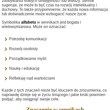
zdobywania nowych umiejętności lub wiedzy. Sennik
sugeruje, że może to być czas na rozwój intelektualny i
duchowy. To także przypomnienie, że każda nowa informacja
lub doświadczenie może wzbogacić nasze życie.
Symbolika
alfabetu
w sennikach jest bogata i
wielowymiarowa. Może on oznaczać:
Potrzebę komunikacji
Rozwój osobisty
Porządkowanie myśli
Naukę i edukację
Refleksję nad wartościami
Każde z tych znaczeń może być kluczem do zrozumienia, co
naprawdę dzieje się w życiu śniącego i jakie kroki powinien
podjąć, aby osiągnąć swoje cele.
Znaczenie w sennikach