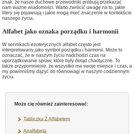
znak, że nasze duchowe przewodniki próbują przekazać
nam ważne wiadomości. Warto zwrócić uwagę na to, jakie
litery się pojawiają i jakie mogą mieć znaczenie w kontekście
naszego życia.
Alfabet jako oznaka porządku i harmonii
W sennikach ezoterycznych alfabet często jest
interpretowany jako symbol porządku i harmonii. Może to
oznaczać, że w naszym życiu nadchodzi czas na
uporządkowanie spraw, które były dotąd chaotyczne. To
także przypomnienie, że wszystko ma swoje miejsce i czas, a
my powinniśmy dążyć do równowagi w naszym codziennym
życiu.
Może cię również zainteresować:
Tabliczka Z Alfabetem
Analfabeta