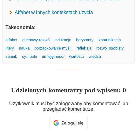
Alfabet w innych kontekstach użycia
Taksonomia:
alfabet
duchowy rozwój
edukacja
horyzonty
komunikacja
litery
nauka
porządkowanie myśli
refleksja
rozwój osobisty
sennik
symbole
umiejętności
wartości
wiedza
Udzielonych komentarzy pod wpisem: 0
Użytkownik musi być zalogowany aby komentować lub
przeglądać komentarze.