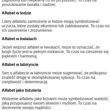
zagubiony lub niepewny co do przyszłości. To czas na
poszukiwanie światła i nadziei.
Alfabet w lodzie
Litery alfabetu zamrożone w lodzie mogą symbolizować
uczucia, które zostały stłumione lub zablokowane. To czas na
ich uwolnienie i zrozumienie.
Alfabet w kwiatach
Jeżeli widzisz alfabet w kwiatach, może to oznaczać, że
twoje życie jest w pełnym rozkwicie. To czas na cieszenie się
pięknem i harmonią.
Alfabet w labiryncie
Sen o alfabecie w labiryncie może sugerować, że próbujesz
znaleźć drogę w skomplikowanej sytuacji. To czas na
cierpliwość i determinację.
Alfabet jako biżuteria
Widzenie alfabetu jako biżuterii może symbolizować wartość,
jaką przypisujesz swoim słowom i myślom. To czas na
docenienie swojej mądrości.