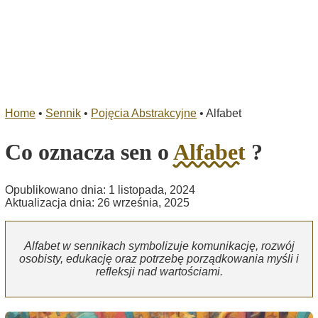
Home
•
Sennik
•
Pojęcia Abstrakcyjne
•
Alfabet
Co oznacza sen o
Alfabet
?
Opublikowano dnia: 1 listopada, 2024
Aktualizacja dnia: 26 września, 2025
Alfabet w sennikach symbolizuje komunikację, rozwój
osobisty, edukację oraz potrzebę porządkowania myśli i
refleksji nad wartościami.