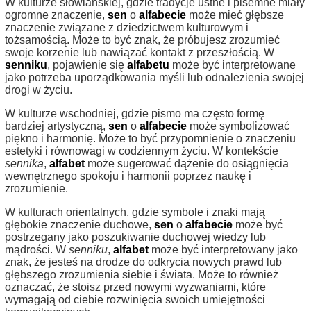
W kulturze słowiańskiej, gdzie tradycje ustne i pisemne miały
ogromne znaczenie,
sen
o
alfabecie
może mieć głębsze
znaczenie związane z dziedzictwem kulturowym i
tożsamością. Może to być znak, że próbujesz zrozumieć
swoje korzenie lub nawiązać kontakt z przeszłością. W
senniku
, pojawienie się
alfabetu
może być interpretowane
jako potrzeba uporządkowania myśli lub odnalezienia swojej
drogi w życiu.
W kulturze wschodniej, gdzie pismo ma często formę
bardziej artystyczną,
sen
o
alfabecie
może symbolizować
piękno i harmonię. Może to być przypomnienie o znaczeniu
estetyki i równowagi w codziennym życiu. W kontekście
sennika
,
alfabet
może sugerować dążenie do osiągnięcia
wewnętrznego spokoju i harmonii poprzez naukę i
zrozumienie.
W kulturach orientalnych, gdzie symbole i znaki mają
głębokie znaczenie duchowe,
sen
o
alfabecie
może być
postrzegany jako poszukiwanie duchowej wiedzy lub
mądrości. W
senniku
,
alfabet
może być interpretowany jako
znak, że jesteś na drodze do odkrycia nowych prawd lub
głębszego zrozumienia siebie i świata. Może to również
oznaczać, że stoisz przed nowymi wyzwaniami, które
wymagają od ciebie rozwinięcia swoich umiejętności