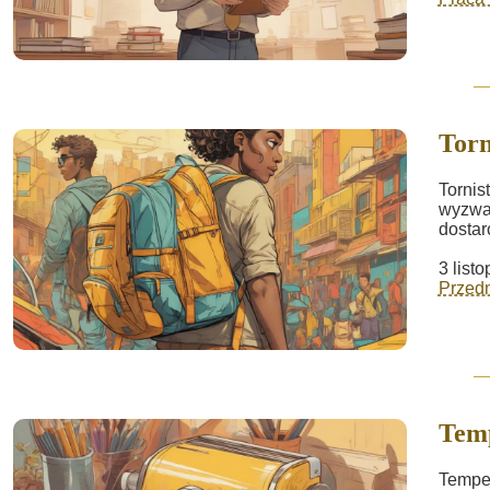
Torn
Tornis
wyzwan
dostar
3 list
Przed
Tem
Temper