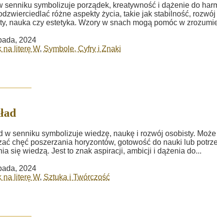
 senniku symbolizuje porządek, kreatywność i dążenie do harm
dzwierciedlać różne aspekty życia, takie jak stabilność, rozwój
ty, nauka czy estetyka. Wzory w snach mogą pomóc w zrozumien
opada, 2024
 na literę W
,
Symbole, Cyfry i Znaki
ład
 w senniku symbolizuje wiedzę, naukę i rozwój osobisty. Może
ać chęć poszerzania horyzontów, gotowość do nauki lub potrz
ia się wiedzą. Jest to znak aspiracji, ambicji i dążenia do...
opada, 2024
 na literę W
,
Sztuka i Twórczość