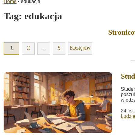
Home
•
edukacja
Tag:
edukacja
Stronic
1
2
…
5
Następny
Stud
Studen
poszu
wiedzy
24 lis
Ludzie