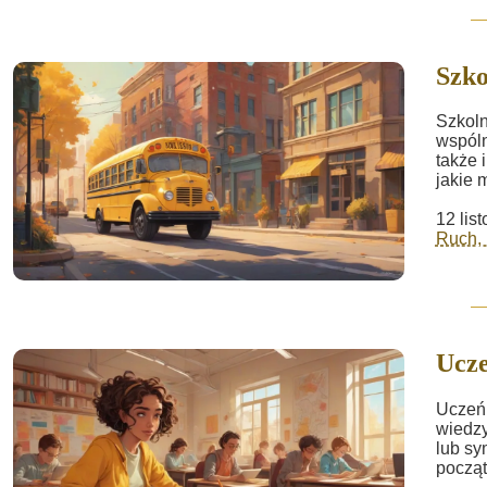
Szko
Szkoln
wspóln
także 
jakie m
12 lis
Ruch, 
Ucze
Uczeń 
wiedzy
lub sy
począt