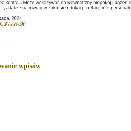
bę kontroli. Może wskazywać na wewnętrzny niepokój i dążeni
cji, a także na rozwój w zakresie edukacji i relacji interpersonal
opada, 2024
mioty Zwykłe
owanie wpisów