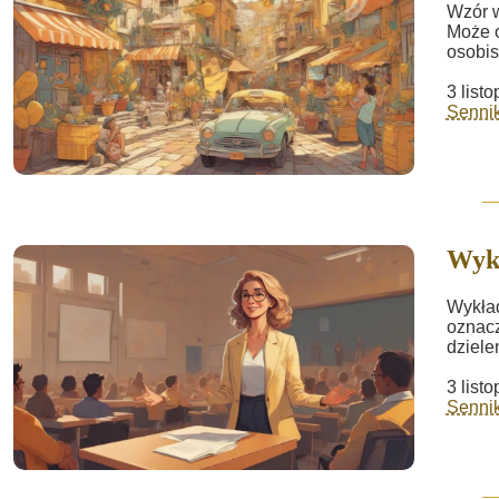
Wzór w
Może o
osobis
3 list
Sennik
Wyk
Wykład
oznacz
dzielen
3 list
Sennik