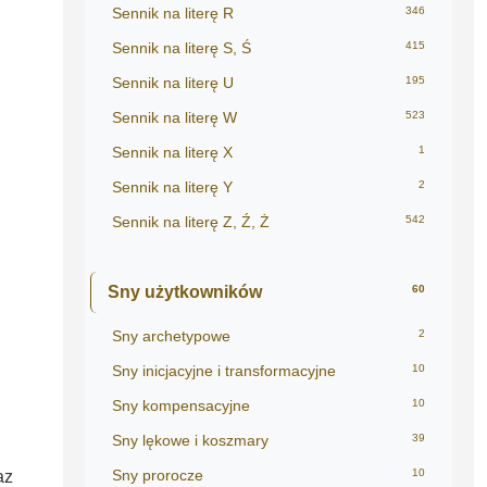
Sennik na literę R
346
Sennik na literę S, Ś
415
Sennik na literę U
195
Sennik na literę W
523
Sennik na literę X
1
Sennik na literę Y
2
Sennik na literę Z, Ź, Ż
542
Sny użytkowników
60
Sny archetypowe
2
Sny inicjacyjne i transformacyjne
10
Sny kompensacyjne
10
Sny lękowe i koszmary
39
Sny prorocze
10
az