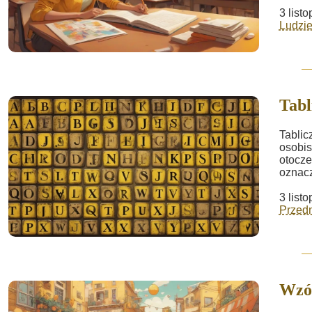
3 list
Ludzie
Tabl
Tablic
osobis
otocze
oznacz
3 list
Przed
Wzó