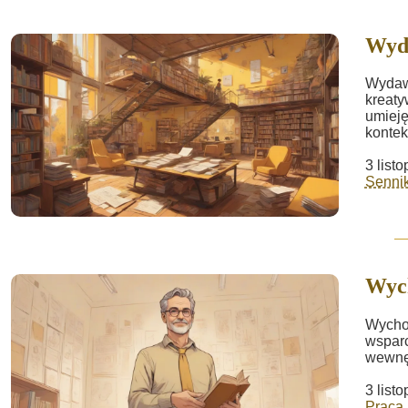
Wyd
Wydawn
kreaty
umieję
kontek
3 list
Sennik
Wyc
Wychow
wsparc
wewnęt
3 list
Praca 