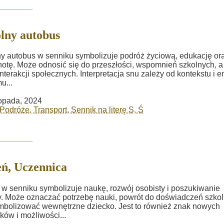
lny autobus
y autobus w senniku symbolizuje podróż życiową, edukację or
otę. Może odnosić się do przeszłości, wspomnień szkolnych, a
interakcji społecznych. Interpretacja snu zależy od kontekstu i e
u...
topada, 2024
Podróże, Transport
,
Sennik na literę S, Ś
ń, Uczennica
w senniku symbolizuje naukę, rozwój osobisty i poszukiwanie
. Może oznaczać potrzebę nauki, powrót do doświadczeń szko
mbolizować wewnętrzne dziecko. Jest to również znak nowych
ków i możliwości...