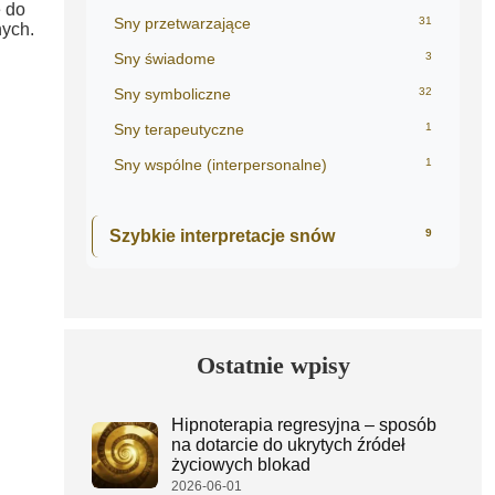
e do
Sny przetwarzające
31
nych.
Sny świadome
3
Sny symboliczne
32
Sny terapeutyczne
1
Sny wspólne (interpersonalne)
1
Szybkie interpretacje snów
9
Ostatnie wpisy
Hipnoterapia regresyjna – sposób
na dotarcie do ukrytych źródeł
życiowych blokad
2026-06-01