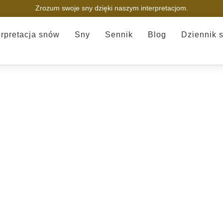
Zrozum swoje sny dzięki naszym interpretacjom.
erpretacja snów
Sny
Sennik
Blog
Dziennik 