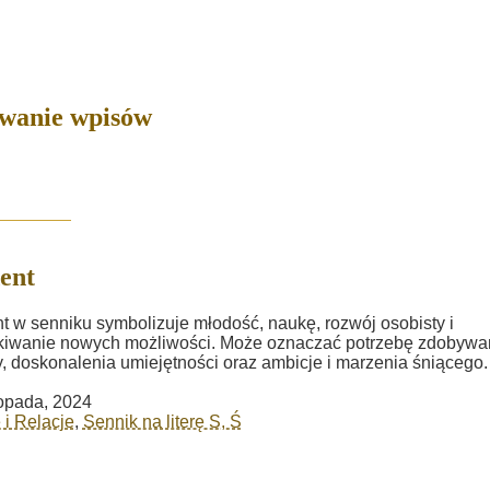
owanie wpisów
ent
t w senniku symbolizuje młodość, naukę, rozwój osobisty i
kiwanie nowych możliwości. Może oznaczać potrzebę zdobywa
, doskonalenia umiejętności oraz ambicje i marzenia śniącego.
topada, 2024
 i Relacje
,
Sennik na literę S, Ś