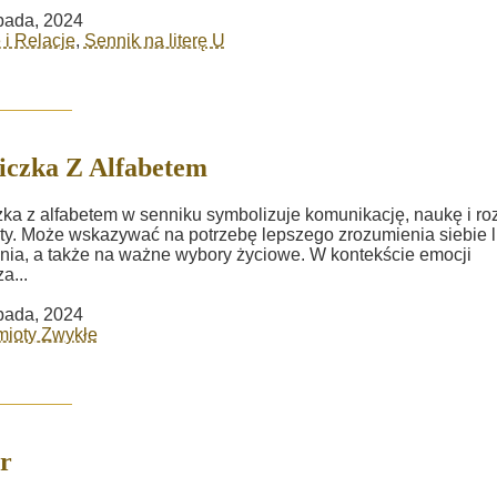
opada, 2024
 i Relacje
,
Sennik na literę U
iczka Z Alfabetem
zka z alfabetem w senniku symbolizuje komunikację, naukę i ro
ty. Może wskazywać na potrzebę lepszego zrozumienia siebie 
nia, a także na ważne wybory życiowe. W kontekście emocji
a...
opada, 2024
mioty Zwykłe
r