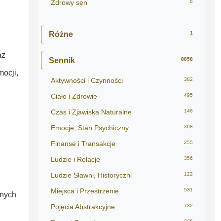
Zdrowy sen
6
Różne
1
az
Sennik
8858
mocji,
Aktywności i Czynności
382
Ciało i Zdrowie
495
Czas i Zjawiska Naturalne
146
Emocje, Stan Psychiczny
308
Finanse i Transakcje
255
Ludzie i Relacje
356
Ludzie Sławni, Historyczni
122
Miejsca i Przestrzenie
531
lnych
Pojęcia Abstrakcyjne
732