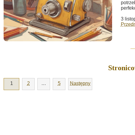
potrze
perfek
3 list
Przed
Stronic
1
2
…
5
Następny