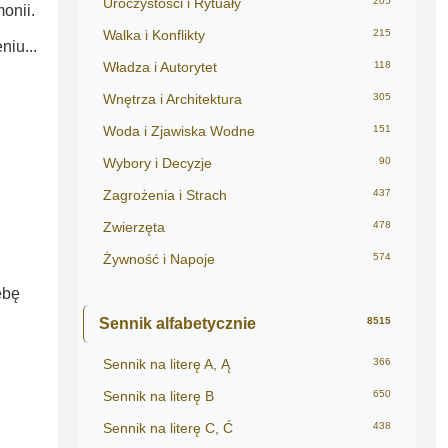
Uroczystości i Rytuały
205
onii.
Walka i Konflikty
215
iu...
Władza i Autorytet
118
Wnętrza i Architektura
305
Woda i Zjawiska Wodne
151
Wybory i Decyzje
90
Zagrożenia i Strach
437
Zwierzęta
478
Żywność i Napoje
574
ebę
Sennik alfabetycznie
8515
Sennik na literę A, Ą
366
Sennik na literę B
650
Sennik na literę C, Ć
438