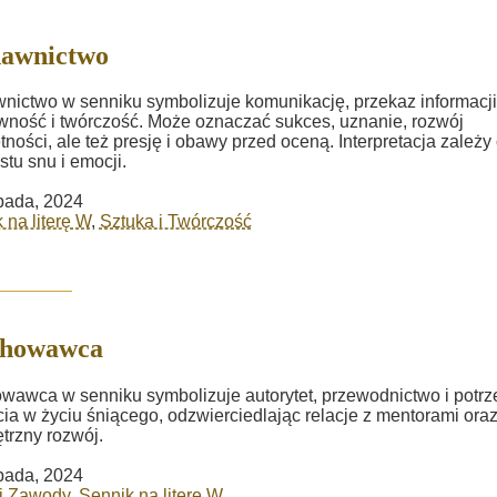
awnictwo
ictwo w senniku symbolizuje komunikację, przekaz informacji
wność i twórczość. Może oznaczać sukces, uznanie, rozwój
tności, ale też presję i obawy przed oceną. Interpretacja zależy
stu snu i emocji.
opada, 2024
 na literę W
,
Sztuka i Twórczość
howawca
awca w senniku symbolizuje autorytet, przewodnictwo i potrz
ia w życiu śniącego, odzwierciedlając relacje z mentorami ora
rzny rozwój.
opada, 2024
i Zawody
,
Sennik na literę W