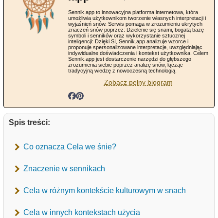
Sennik.app to innowacyjna platforma internetowa, która
umożliwia użytkownikom tworzenie własnych interpretacji i
wyjaśnień snów. Serwis pomaga w zrozumieniu ukrytych
znaczeń snów poprzez: Dzielenie się snami, bogatą bazę
symboli i senników oraz wykorzystanie sztucznej
inteligencji: Dzięki SI, Sennik.app analizuje wzorce i
proponuje spersonalizowane interpretacje, uwzględniając
indywidualne doświadczenia i kontekst użytkownika. Celem
Sennik.app jest dostarczenie narzędzi do głębszego
zrozumienia siebie poprzez analizę snów, łącząc
tradycyjną wiedzę z nowoczesną technologią.
Zobacz pełny biogram
Spis treści:
Co oznacza Cela we śnie?
Znaczenie w sennikach
Cela w różnym kontekście kulturowym w snach
Cela w innych kontekstach użycia