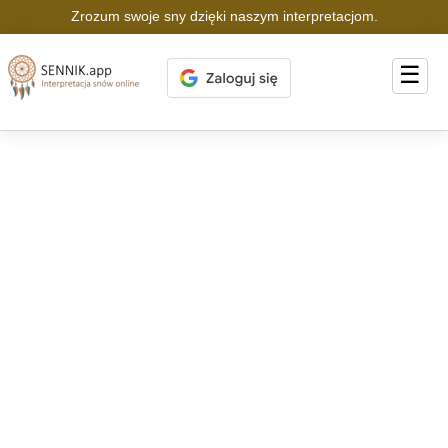
Zrozum swoje sny dzięki naszym interpretacjom.
☰