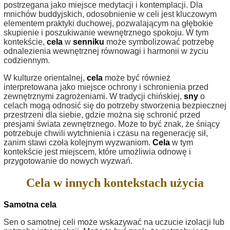
postrzegana jako miejsce medytacji i kontemplacji. Dla
mnichów buddyjskich, odosobnienie w celi jest kluczowym
elementem praktyki duchowej, pozwalającym na głębokie
skupienie i poszukiwanie wewnętrznego spokoju. W tym
kontekście,
cela
w
senniku
może symbolizować potrzebę
odnalezienia wewnętrznej równowagi i harmonii w życiu
codziennym.
W kulturze orientalnej,
cela
może być również
interpretowana jako miejsce ochrony i schronienia przed
zewnętrznymi zagrożeniami. W tradycji chińskiej,
sny
o
celach mogą odnosić się do potrzeby stworzenia bezpiecznej
przestrzeni dla siebie, gdzie można się schronić przed
presjami świata zewnętrznego. Może to być znak, że śniący
potrzebuje chwili wytchnienia i czasu na regenerację sił,
zanim stawi czoła kolejnym wyzwaniom.
Cela
w tym
kontekście jest miejscem, które umożliwia odnowę i
przygotowanie do nowych wyzwań.
Cela w innych kontekstach użycia
Samotna cela
Sen o samotnej celi może wskazywać na uczucie izolacji lub