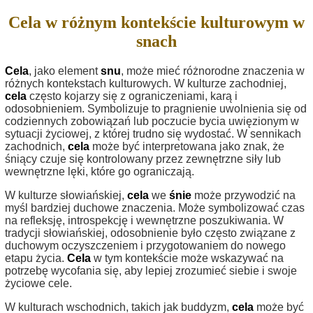
Cela w różnym kontekście kulturowym w
snach
Cela
, jako element
snu
, może mieć różnorodne znaczenia w
różnych kontekstach kulturowych. W kulturze zachodniej,
cela
często kojarzy się z ograniczeniami, karą i
odosobnieniem. Symbolizuje to pragnienie uwolnienia się od
codziennych zobowiązań lub poczucie bycia uwięzionym w
sytuacji życiowej, z której trudno się wydostać. W sennikach
zachodnich,
cela
może być interpretowana jako znak, że
śniący czuje się kontrolowany przez zewnętrzne siły lub
wewnętrzne lęki, które go ograniczają.
W kulturze słowiańskiej,
cela
we
śnie
może przywodzić na
myśl bardziej duchowe znaczenia. Może symbolizować czas
na refleksję, introspekcję i wewnętrzne poszukiwania. W
tradycji słowiańskiej, odosobnienie było często związane z
duchowym oczyszczeniem i przygotowaniem do nowego
etapu życia.
Cela
w tym kontekście może wskazywać na
potrzebę wycofania się, aby lepiej zrozumieć siebie i swoje
życiowe cele.
W kulturach wschodnich, takich jak buddyzm,
cela
może być