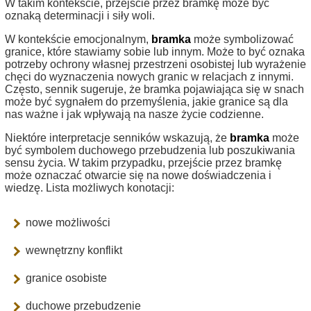
W takim kontekście, przejście przez bramkę może być
oznaką determinacji i siły woli.
W kontekście emocjonalnym,
bramka
może symbolizować
granice, które stawiamy sobie lub innym. Może to być oznaka
potrzeby ochrony własnej przestrzeni osobistej lub wyrażenie
chęci do wyznaczenia nowych granic w relacjach z innymi.
Często, sennik sugeruje, że bramka pojawiająca się w snach
może być sygnałem do przemyślenia, jakie granice są dla
nas ważne i jak wpływają na nasze życie codzienne.
Niektóre interpretacje senników wskazują, że
bramka
może
być symbolem duchowego przebudzenia lub poszukiwania
sensu życia. W takim przypadku, przejście przez bramkę
może oznaczać otwarcie się na nowe doświadczenia i
wiedzę. Lista możliwych konotacji:
nowe możliwości
wewnętrzny konflikt
granice osobiste
duchowe przebudzenie