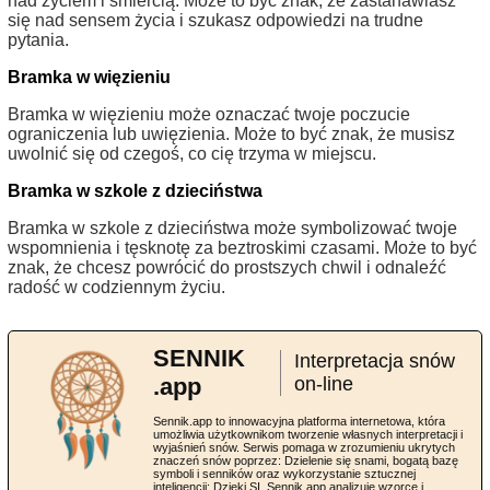
nad życiem i śmiercią. Może to być znak, że zastanawiasz
się nad sensem życia i szukasz odpowiedzi na trudne
pytania.
Bramka w więzieniu
Bramka w więzieniu może oznaczać twoje poczucie
ograniczenia lub uwięzienia. Może to być znak, że musisz
uwolnić się od czegoś, co cię trzyma w miejscu.
Bramka w szkole z dzieciństwa
Bramka w szkole z dzieciństwa może symbolizować twoje
wspomnienia i tęsknotę za beztroskimi czasami. Może to być
znak, że chcesz powrócić do prostszych chwil i odnaleźć
radość w codziennym życiu.
SENNIK
Interpretacja snów
.app
on-line
Sennik.app to innowacyjna platforma internetowa, która
umożliwia użytkownikom tworzenie własnych interpretacji i
wyjaśnień snów. Serwis pomaga w zrozumieniu ukrytych
znaczeń snów poprzez: Dzielenie się snami, bogatą bazę
symboli i senników oraz wykorzystanie sztucznej
inteligencji: Dzięki SI, Sennik.app analizuje wzorce i