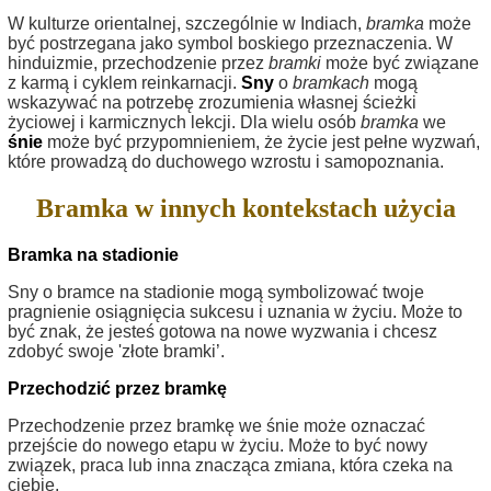
W kulturze orientalnej, szczególnie w Indiach,
bramka
może
być postrzegana jako symbol boskiego przeznaczenia. W
hinduizmie, przechodzenie przez
bramki
może być związane
z karmą i cyklem reinkarnacji.
Sny
o
bramkach
mogą
wskazywać na potrzebę zrozumienia własnej ścieżki
życiowej i karmicznych lekcji. Dla wielu osób
bramka
we
śnie
może być przypomnieniem, że życie jest pełne wyzwań,
które prowadzą do duchowego wzrostu i samopoznania.
Bramka w innych kontekstach użycia
Bramka na stadionie
Sny o bramce na stadionie mogą symbolizować twoje
pragnienie osiągnięcia sukcesu i uznania w życiu. Może to
być znak, że jesteś gotowa na nowe wyzwania i chcesz
zdobyć swoje 'złote bramki’.
Przechodzić przez bramkę
Przechodzenie przez bramkę we śnie może oznaczać
przejście do nowego etapu w życiu. Może to być nowy
związek, praca lub inna znacząca zmiana, która czeka na
ciebie.