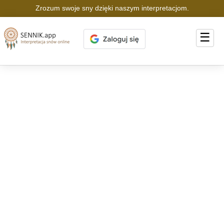
Zrozum swoje sny dzięki naszym interpretacjom.
☰