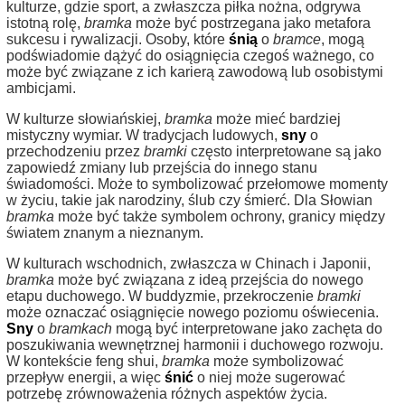
kulturze, gdzie sport, a zwłaszcza piłka nożna, odgrywa
istotną rolę,
bramka
może być postrzegana jako metafora
sukcesu i rywalizacji. Osoby, które
śnią
o
bramce
, mogą
podświadomie dążyć do osiągnięcia czegoś ważnego, co
może być związane z ich karierą zawodową lub osobistymi
ambicjami.
W kulturze słowiańskiej,
bramka
może mieć bardziej
mistyczny wymiar. W tradycjach ludowych,
sny
o
przechodzeniu przez
bramki
często interpretowane są jako
zapowiedź zmiany lub przejścia do innego stanu
świadomości. Może to symbolizować przełomowe momenty
w życiu, takie jak narodziny, ślub czy śmierć. Dla Słowian
bramka
może być także symbolem ochrony, granicy między
światem znanym a nieznanym.
W kulturach wschodnich, zwłaszcza w Chinach i Japonii,
bramka
może być związana z ideą przejścia do nowego
etapu duchowego. W buddyzmie, przekroczenie
bramki
może oznaczać osiągnięcie nowego poziomu oświecenia.
Sny
o
bramkach
mogą być interpretowane jako zachęta do
poszukiwania wewnętrznej harmonii i duchowego rozwoju.
W kontekście feng shui,
bramka
może symbolizować
przepływ energii, a więc
śnić
o niej może sugerować
potrzebę zrównoważenia różnych aspektów życia.