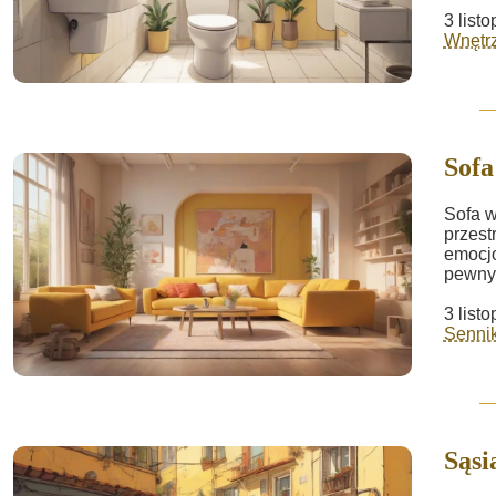
3 list
Wnętrz
Sofa
Sofa w
przest
emocjo
pewny
3 list
Sennik
Sąsi