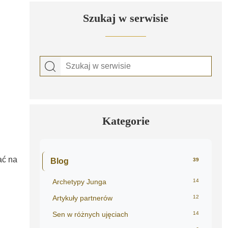
Szukaj w serwisie
Kategorie
ać na
Blog
39
Archetypy Junga
14
Artykuły partnerów
12
Sen w różnych ujęciach
14