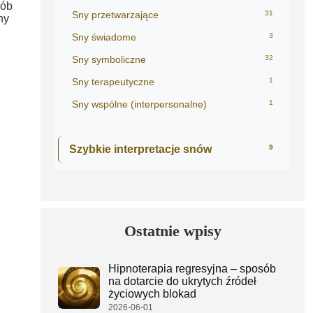
sób
Sny przetwarzające
31
ny
Sny świadome
3
Sny symboliczne
32
Sny terapeutyczne
1
Sny wspólne (interpersonalne)
1
Szybkie interpretacje snów
9
Ostatnie wpisy
Hipnoterapia regresyjna – sposób
na dotarcie do ukrytych źródeł
życiowych blokad
2026-06-01