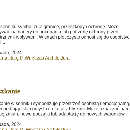
 senniku symbolizuje granice, przeszkody i ochronę. Może
wać na bariery do pokonania lub potrzebę ochrony przed
rznymi wpływami. W snach płot często odnosi się do osobistyc
...
opada, 2024
 na literę P
,
Wnętrza i Architektura
zkanie
anie w senniku symbolizuje przestrzeń osobistą i emocjonalną
rciedlając stan umysłu i relacje z bliskimi. Może oznaczać har
bę zmian, nowe początki lub adaptację do nowych warunków.
opada, 2024
 na literę M
,
Wnętrza i Architektura