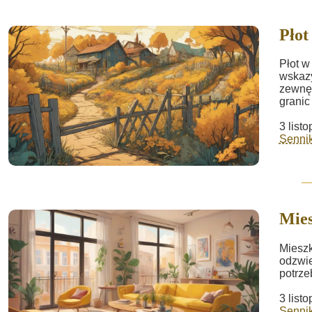
Płot
Płot w
wskazy
zewnęt
granic i
3 list
Sennik
Mies
Mieszk
odzwie
potrze
3 list
Sennik