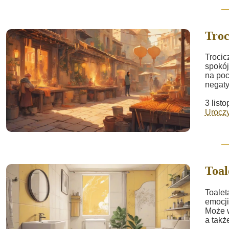
Troc
Trocic
spokój
na poc
negaty
3 list
Uroczy
Toal
Toalet
emocji
Może w
a takż