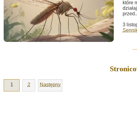
które 
działa
przed..
3 list
Sennik
Stronic
1
2
Następny