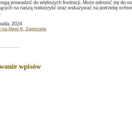
mogą prowadzić do większych frustracji. Może odnosić się do o
jących na naszą niekorzyść oraz wskazywać na potrzebę ochro
.
opada, 2024
 na literę K
,
Zwierzęta
owanie wpisów