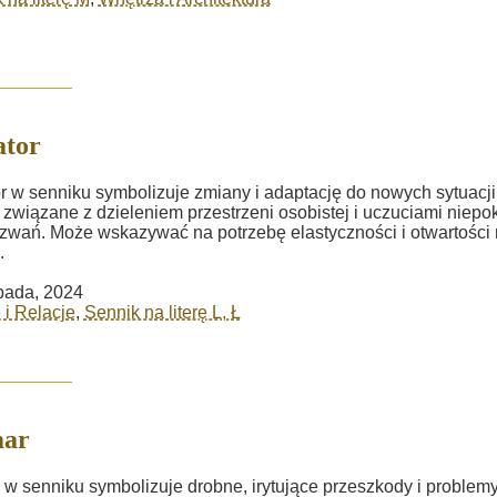
ator
r w senniku symbolizuje zmiany i adaptację do nowych sytuacji
 związane z dzieleniem przestrzeni osobistej i uczuciami niepo
zwań. Może wskazywać na potrzebę elastyczności i otwartości
.
opada, 2024
 i Relacje
,
Sennik na literę L, Ł
ar
w senniku symbolizuje drobne, irytujące przeszkody i problemy