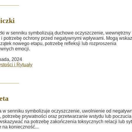
iczki
zki w senniku symbolizują duchowe oczyszczenie, wewnętrzny
 i potrzebę ochrony przed negatywnymi wpływami. Mogą wska
zątek nowego etapu, potrzebę refleksji lub rozproszenia
wnych emocji.
opada, 2024
stości i Rytuały
eta
a w senniku symbolizuje oczyszczenie, uwolnienie od negatyw
, potrzebę prywatności oraz przetwarzanie wstydu lub poczucia
skazywać na potrzebę zakończenia toksycznych relacji lub syt
e na konieczność...