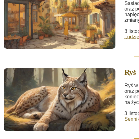
Sąsiad
oraz p
napięc
zmiany
3 list
Ludzie
Ryś
Ryś w 
oraz p
koniec
na życ
3 list
Sennik