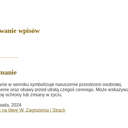
owanie wpisów
manie
ie w senniku symbolizuje naruszenie przestrzeni osobistej,
enie oraz obawy przed utratą czegoś cennego. Może wskazyw
bę ochrony lub zmiany w życiu.
opada, 2024
 na literę W
,
Zagrożenia i Strach