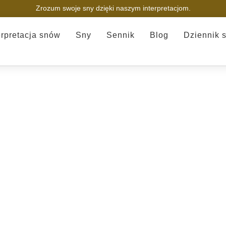
Zrozum swoje sny dzięki naszym interpretacjom.
erpretacja snów
Sny
Sennik
Blog
Dziennik 