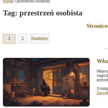
Home
•
przestrzeń osobista
Tag:
przestrzeń osobista
Stronic
1
2
Następny
Wła
Właman
zagroż
potrze
3 list
Sennik