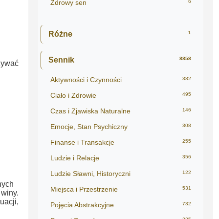
Zdrowy sen
6
Różne
1
Sennik
8858
zywać
Aktywności i Czynności
382
Ciało i Zdrowie
495
Czas i Zjawiska Naturalne
146
Emocje, Stan Psychiczny
308
Finanse i Transakcje
255
Ludzie i Relacje
356
Ludzie Sławni, Historyczni
122
nych
Miejsca i Przestrzenie
531
 winy.
uacji,
Pojęcia Abstrakcyjne
732