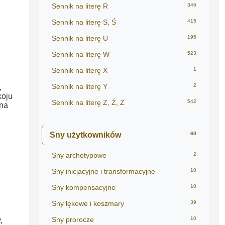
Sennik na literę R
346
Sennik na literę S, Ś
415
Sennik na literę U
195
Sennik na literę W
523
Sennik na literę X
1
Sennik na literę Y
2
,
koju
Sennik na literę Z, Ź, Ż
542
 na
Sny użytkowników
60
Sny archetypowe
2
Sny inicjacyjne i transformacyjne
10
Sny kompensacyjne
10
Sny lękowe i koszmary
39
Sny prorocze
10
,