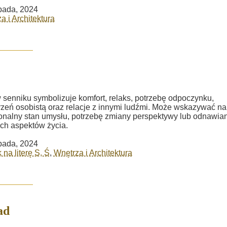
opada, 2024
a i Architektura
 senniku symbolizuje komfort, relaks, potrzebę odpoczynku,
rzeń osobistą oraz relacje z innymi ludźmi. Może wskazywać na
nalny stan umysłu, potrzebę zmiany perspektywy lub odnawia
ch aspektów życia.
opada, 2024
 na literę S, Ś
,
Wnętrza i Architektura
ad