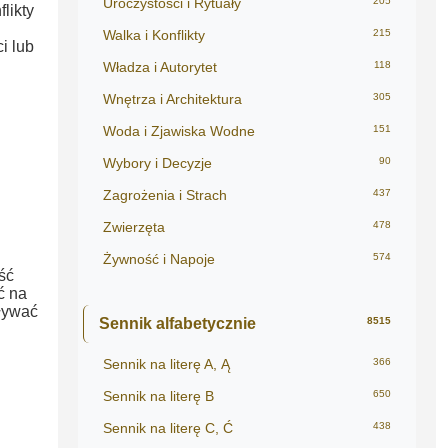
Uroczystości i Rytuały
205
likty
Walka i Konflikty
215
i lub
Władza i Autorytet
118
Wnętrza i Architektura
305
Woda i Zjawiska Wodne
151
Wybory i Decyzje
90
Zagrożenia i Strach
437
Zwierzęta
478
Żywność i Napoje
574
ść
ć na
ływać
Sennik alfabetycznie
8515
Sennik na literę A, Ą
366
Sennik na literę B
650
Sennik na literę C, Ć
438